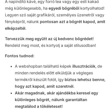
A napindító kávé, egy forró tea vagy egy esti kakaó
még különlegesebb, ha
egyedi bögréből
kortyolhatod!
Legyen szó saját grafikáról, személyes üzenetről vagy
fényképről, nálunk
pontosan azt a bögrét kapod, amit
elképzeltél
.
Tervezzük meg együtt az új kedvenc bögrédet!
Rendeld meg most, és kortyolj a saját stílusodban!
Fontos tudnod:
A webshopban található képek
illusztrációk
, de
minden rendelés előtt elküldjük a végleges
termékről készült fotót, így
biztos lehetsz benne,
hogy azt kapod, amit szeretnél
.
Akár magadnak, akár ajándékba keresel egy
különleges bögrét, nálunk garantáltan
megtalálod a tökéleteset!