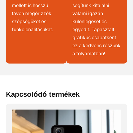
mellett is hosszú
segítünk kitalálni
távon megőrizzék
valami igazán
szépségüket és
különlegeset és
funkcionalitásukat.
egyedit. Tapasztalt
grafikus csapatként
ez a kedvenc részünk
a folyamatban!
Kapcsolódó termékek