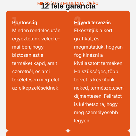
MINŐSÉG ÉS MEGBÍZHATÓSÁG
12 féle garancia
1.
2.
Pontosság
Egyedi tervezés
Minden rendelés után
Elkészítjük a kért
egyeztetünk veled e-
grafikát, és
mailben, hogy
megmutatjuk, hogyan
biztosan azt a
fog kinézni a
terméket kapd, amit
kiválasztott terméken.
szeretnél, és ami
Ha szükséges, több
tökéletesen megfelel
tervet is készítünk
az elképzeléseidnek.
neked, természetesen
díjmentesen. Feliratot
is kérhetsz rá, hogy
még személyesebb
legyen.