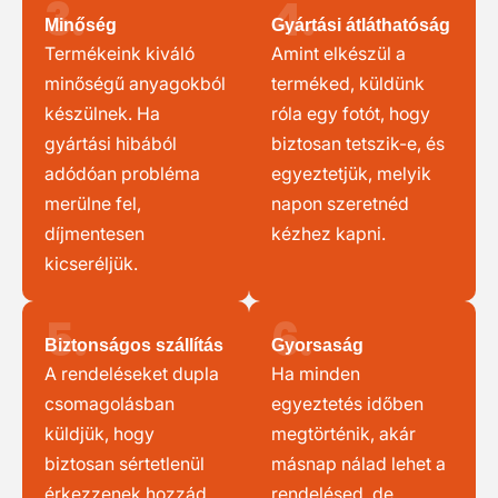
3.
4.
Minőség
Gyártási átláthatóság
Termékeink kiváló
Amint elkészül a
minőségű anyagokból
terméked, küldünk
készülnek. Ha
róla egy fotót, hogy
gyártási hibából
biztosan tetszik-e, és
adódóan probléma
egyeztetjük, melyik
merülne fel,
napon szeretnéd
díjmentesen
kézhez kapni.
kicseréljük.
5.
6.
Biztonságos szállítás
Gyorsaság
A rendeléseket dupla
Ha minden
csomagolásban
egyeztetés időben
küldjük, hogy
megtörténik, akár
biztosan sértetlenül
másnap nálad lehet a
érkezzenek hozzád.
rendelésed, de