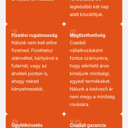
legkésőbb két nap
alatt kiszállítjuk.
7.
8.
Fizetési rugalmasság
Megfizethetőség
Nálunk nem kell előre
Családi
fizetned. Fizethetsz
vállalkozásként
utánvéttel, kártyával a
fontos számunkra,
futárnál, vagy az
hogy elérhető áron
átvételi ponton is,
kínáljunk minőségi,
ahogy neked
egyedi termékeket.
kényelmesebb.
Nálunk a kedvező ár
nem megy a minőség
rovására.
9.
10.
Ügyfélkövetés
Családi garancia