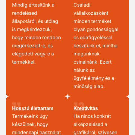
Mindig értesítünk a
Családi
rendelésed
vállalkozásként
állapotáról, és utólag
minden terméket
is megkérdezzük,
olyan gondossággal
hogy minden rendben
és odafigyeléssel
megérkezett-e, és
készítünk el, mintha
elégedett vagy-e a
magunknak
termékkel.
csinálnánk. Ezért
nálunk az
ügyfélélmény és a
minőség alap.
11.
12.
Hosszú élettartam
Kreativitás
Termékeink úgy
Ha nincs konkrét
készülnek, hogy
elképzelésed a
mindennapi használat
grafikáról, szívesen