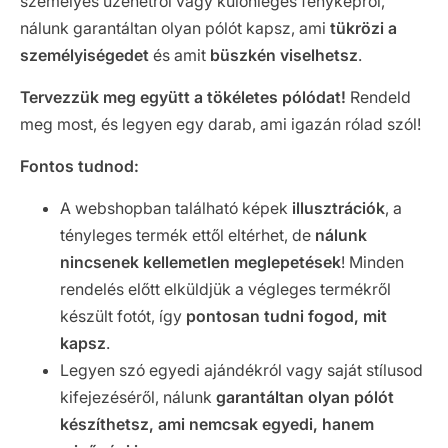
személyes üzenetről vagy különleges fényképről,
nálunk garantáltan olyan pólót kapsz, ami
tükrözi a
személyiségedet
és amit
büszkén viselhetsz
.
Tervezzük meg együtt a tökéletes pólódat!
Rendeld
meg most, és legyen egy darab, ami igazán rólad szól!
Fontos tudnod:
A webshopban található képek
illusztrációk
, a
tényleges termék ettől eltérhet, de
nálunk
nincsenek kellemetlen meglepetések
! Minden
rendelés előtt elküldjük a végleges termékről
készült fotót, így
pontosan tudni fogod, mit
kapsz
.
Legyen szó egyedi ajándékról vagy saját stílusod
kifejezéséről, nálunk
garantáltan olyan pólót
készíthetsz, ami nemcsak egyedi, hanem