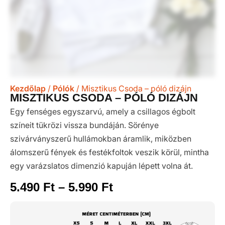
Kezdőlap
/
Pólók
/ Misztikus Csoda – póló dizájn
MISZTIKUS CSODA – PÓLÓ DIZÁJN
Egy fenséges egyszarvú, amely a csillagos égbolt
színeit tükrözi vissza bundáján. Sörénye
szivárványszerű hullámokban áramlik, miközben
álomszerű fények és festékfoltok veszik körül, mintha
egy varázslatos dimenzió kapuján lépett volna át.
5.490
Ft
–
5.990
Ft