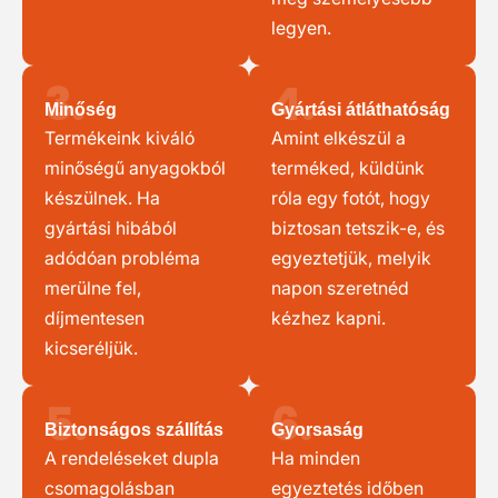
legyen.
3.
4.
Minőség
Gyártási átláthatóság
Termékeink kiváló
Amint elkészül a
minőségű anyagokból
terméked, küldünk
készülnek. Ha
róla egy fotót, hogy
gyártási hibából
biztosan tetszik-e, és
adódóan probléma
egyeztetjük, melyik
merülne fel,
napon szeretnéd
díjmentesen
kézhez kapni.
kicseréljük.
5.
6.
Biztonságos szállítás
Gyorsaság
A rendeléseket dupla
Ha minden
csomagolásban
egyeztetés időben