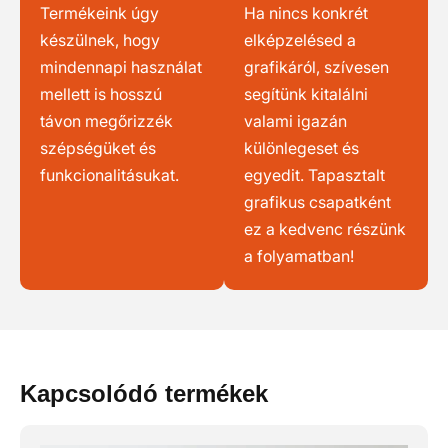
Termékeink úgy
Ha nincs konkrét
készülnek, hogy
elképzelésed a
mindennapi használat
grafikáról, szívesen
mellett is hosszú
segítünk kitalálni
távon megőrizzék
valami igazán
szépségüket és
különlegeset és
funkcionalitásukat.
egyedit. Tapasztalt
grafikus csapatként
ez a kedvenc részünk
a folyamatban!
Kapcsolódó termékek