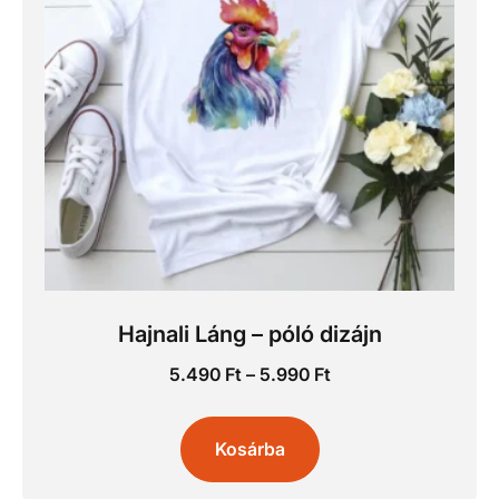
Hajnali Láng – póló dizájn
5.490
Ft
–
5.990
Ft
Kosárba