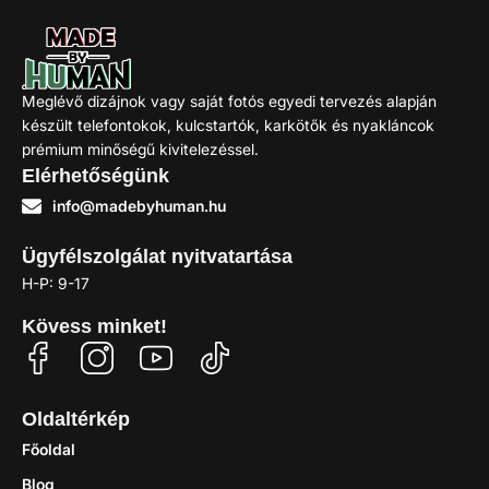
Csillag szarv – póló dizájn
5.490
Ft
–
5.990
Ft
Meglévő dizájnok vagy saját fotós egyedi tervezés alapján
készült telefontokok, kulcstartók, karkötők és nyakláncok
Kosárba
prémium minőségű kivitelezéssel.
Elérhetőségünk
info@madebyhuman.hu
Ügyfélszolgálat nyitvatartása
H-P: 9-17
Kövess minket!
Oldaltérkép
Főoldal
Blog