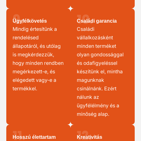
9.
10.
Ügyfélkövetés
Családi garancia
Mindig értesítünk a
Családi
rendelésed
vállalkozásként
állapotáról, és utólag
minden terméket
is megkérdezzük,
olyan gondossággal
hogy minden rendben
és odafigyeléssel
megérkezett-e, és
készítünk el, mintha
elégedett vagy-e a
magunknak
termékkel.
csinálnánk. Ezért
nálunk az
ügyfélélmény és a
minőség alap.
11.
12.
Hosszú élettartam
Kreativitás