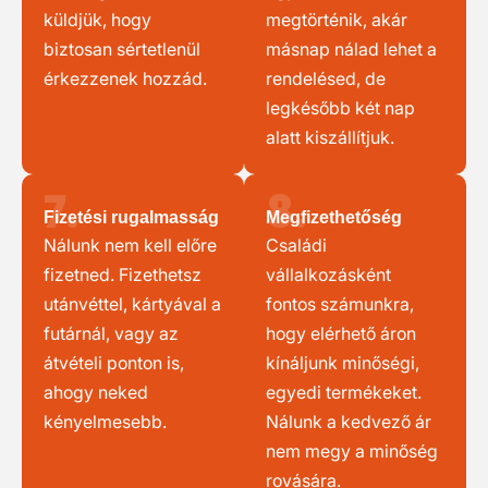
küldjük, hogy
megtörténik, akár
biztosan sértetlenül
másnap nálad lehet a
érkezzenek hozzád.
rendelésed, de
legkésőbb két nap
alatt kiszállítjuk.
7.
8.
Fizetési rugalmasság
Megfizethetőség
Nálunk nem kell előre
Családi
fizetned. Fizethetsz
vállalkozásként
utánvéttel, kártyával a
fontos számunkra,
futárnál, vagy az
hogy elérhető áron
átvételi ponton is,
kínáljunk minőségi,
ahogy neked
egyedi termékeket.
kényelmesebb.
Nálunk a kedvező ár
nem megy a minőség
rovására.