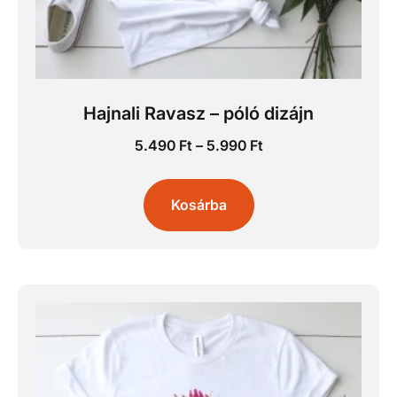
Hajnali Ravasz – póló dizájn
5.490
Ft
–
5.990
Ft
Kosárba