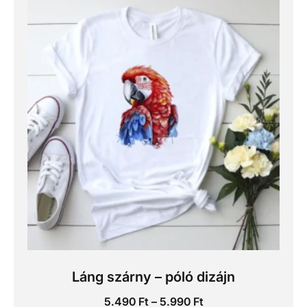
Láng szárny – póló dizájn
5.490
Ft
–
5.990
Ft