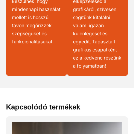
készülnek, hogy
elképzelésed a
mindennapi használat
grafikáról, szívesen
mellett is hosszú
segítünk kitalálni
távon megőrizzék
valami igazán
szépségüket és
különlegeset és
funkcionalitásukat.
egyedit. Tapasztalt
grafikus csapatként
ez a kedvenc részünk
a folyamatban!
Kapcsolódó termékek