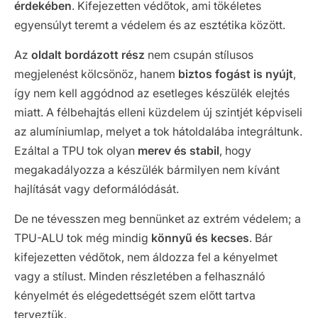
érdekében
. Kifejezetten védőtok, ami tökéletes
egyensúlyt teremt a védelem és az esztétika között.
Az
oldalt bordázott rész
nem csupán stílusos
megjelenést kölcsönöz, hanem
biztos fogást is nyújt
,
így nem kell aggódnod az esetleges készülék elejtés
miatt. A félbehajtás elleni küzdelem új szintjét képviseli
az alumíniumlap, melyet a tok hátoldalába integráltunk.
Ezáltal a TPU tok olyan
merev és stabil
, hogy
megakadályozza a készülék bármilyen nem kívánt
hajlítását vagy deformálódását.
De ne tévesszen meg bennünket az extrém védelem; a
TPU-ALU tok még mindig
könnyű és kecses
. Bár
kifejezetten védőtok, nem áldozza fel a kényelmet
vagy a stílust. Minden részletében a felhasználó
kényelmét és elégedettségét szem előtt tartva
terveztük.