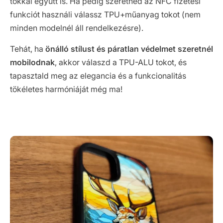
tokkal együtt is. Ha pedig szeretnéd az NFC fizetési
funkciót használi válassz TPU+műanyag tokot (nem
minden modelnél áll rendelkezésre).
Tehát, ha
önálló stílust és páratlan védelmet szeretnél
mobilodnak
, akkor válaszd a TPU-ALU tokot, és
tapasztald meg az elegancia és a funkcionalitás
tökéletes harmóniáját még ma!