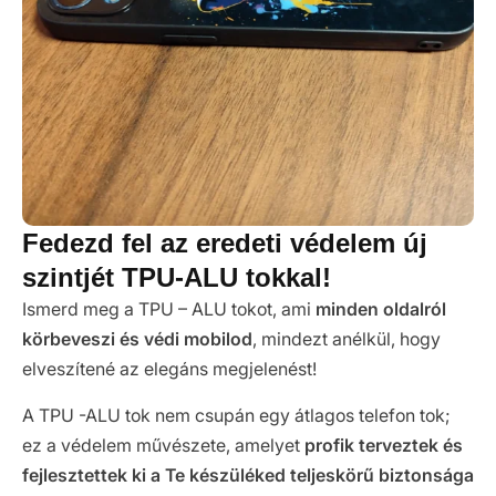
Fedezd fel az eredeti védelem új
szintjét TPU-ALU tokkal!
Ismerd meg a TPU – ALU tokot, ami
minden oldalról
körbeveszi és védi mobilod
, mindezt anélkül, hogy
elveszítené az elegáns megjelenést!
A TPU -ALU tok nem csupán egy átlagos telefon tok;
ez a védelem művészete, amelyet
profik terveztek és
fejlesztettek ki a Te készüléked teljeskörű biztonsága