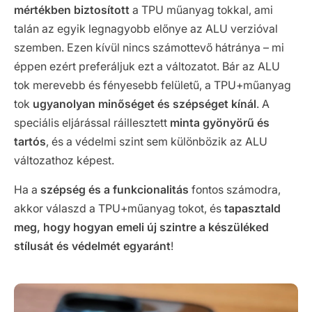
mértékben biztosított
a TPU műanyag tokkal, ami
talán az egyik legnagyobb előnye az ALU verzióval
szemben. Ezen kívül nincs számottevő hátránya – mi
éppen ezért preferáljuk ezt a változatot. Bár az ALU
tok merevebb és fényesebb felületű, a TPU+műanyag
tok
ugyanolyan minőséget és szépséget kínál
. A
speciális eljárással ráillesztett
minta gyönyörű és
tartós
, és a védelmi szint sem különbözik az ALU
változathoz képest.
Ha a
szépség és a funkcionalitás
fontos számodra,
akkor válaszd a TPU+műanyag tokot, és
tapasztald
meg, hogy hogyan emeli új szintre a készüléked
stílusát és védelmét egyaránt
!