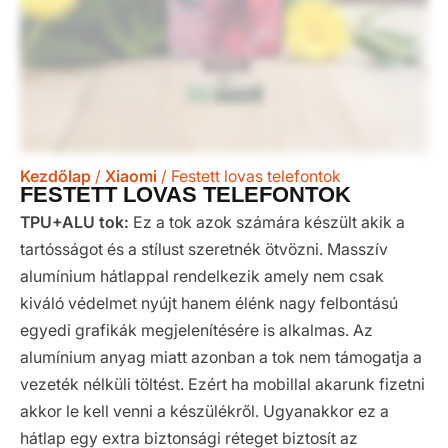
Kezdőlap
/
Xiaomi
/ Festett lovas telefontok
FESTETT LOVAS TELEFONTOK
TPU+ALU tok:
Ez a tok azok számára készült akik a
tartósságot és a stílust szeretnék ötvözni. Masszív
alumínium hátlappal rendelkezik amely nem csak
kiváló védelmet nyújt hanem élénk nagy felbontású
egyedi grafikák megjelenítésére is alkalmas. Az
alumínium anyag miatt azonban a tok nem támogatja a
vezeték nélküli töltést. Ezért ha mobillal akarunk fizetni
akkor le kell venni a készülékről. Ugyanakkor ez a
hátlap egy extra biztonsági réteget biztosít az