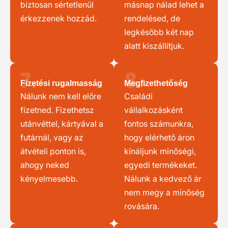
biztosan sértetlenül
másnap nálad lehet a
érkezzenek hozzád.
rendelésed, de
legkésőbb két nap
alatt kiszállítjuk.
7.
8.
Fizetési rugalmasság
Megfizethetőség
Nálunk nem kell előre
Családi
fizetned. Fizethetsz
vállalkozásként
utánvéttel, kártyával a
fontos számunkra,
futárnál, vagy az
hogy elérhető áron
átvételi ponton is,
kínáljunk minőségi,
ahogy neked
egyedi termékeket.
kényelmesebb.
Nálunk a kedvező ár
nem megy a minőség
rovására.