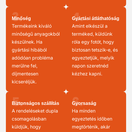
3.
4.
Minőség
Gyártási átláthatóság
Termékeink kiváló
Amint elkészül a
minőségű anyagokból
terméked, küldünk
készülnek. Ha
róla egy fotót, hogy
gyártási hibából
biztosan tetszik-e, és
adódóan probléma
egyeztetjük, melyik
merülne fel,
napon szeretnéd
díjmentesen
kézhez kapni.
kicseréljük.
5.
6.
Biztonságos szállítás
Gyorsaság
A rendeléseket dupla
Ha minden
csomagolásban
egyeztetés időben
küldjük, hogy
megtörténik, akár