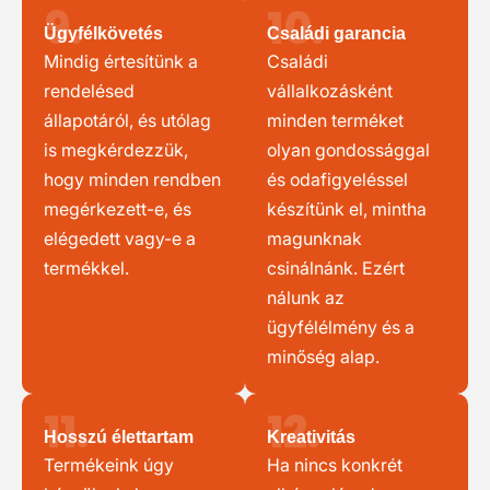
9.
10.
Ügyfélkövetés
Családi garancia
Mindig értesítünk a
Családi
rendelésed
vállalkozásként
állapotáról, és utólag
minden terméket
is megkérdezzük,
olyan gondossággal
hogy minden rendben
és odafigyeléssel
megérkezett-e, és
készítünk el, mintha
elégedett vagy-e a
magunknak
termékkel.
csinálnánk. Ezért
nálunk az
ügyfélélmény és a
minőség alap.
11.
12.
Hosszú élettartam
Kreativitás
Termékeink úgy
Ha nincs konkrét