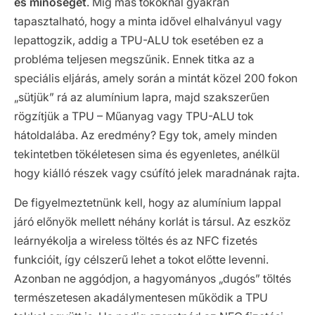
és minőségét
. Míg más tokoknál gyakran
tapasztalható, hogy a minta idővel elhalványul vagy
lepattogzik, addig a TPU-ALU tok esetében ez a
probléma teljesen megszűnik. Ennek titka az a
speciális eljárás, amely során a mintát közel 200 fokon
„sütjük” rá az alumínium lapra, majd szakszerűen
rögzítjük a TPU – Műanyag vagy TPU-ALU tok
hátoldalába. Az eredmény? Egy tok, amely minden
tekintetben tökéletesen sima és egyenletes, anélkül
hogy kiálló részek vagy csúfító jelek maradnának rajta.
De figyelmeztetnünk kell, hogy az alumínium lappal
járó előnyök mellett néhány korlát is társul. Az eszköz
leárnyékolja a wireless töltés és az NFC fizetés
funkcióit, így célszerű lehet a tokot előtte levenni.
Azonban ne aggódjon, a hagyományos „dugós” töltés
természetesen akadálymentesen működik a TPU