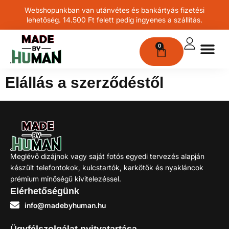
Webshopunkban van utánvétes és bankártyás fizetési
lehetőség. 14.500 Ft felett pedig ingyenes a szállítás.
0
Elállás a szerződéstől
Meglévő dizájnok vagy saját fotós egyedi tervezés alapján
készült telefontokok, kulcstartók, karkötők és nyakláncok
prémium minőségű kivitelezéssel.
Elérhetőségünk
info@madebyhuman.hu
Ügyfélszolgálat nyitvatartása