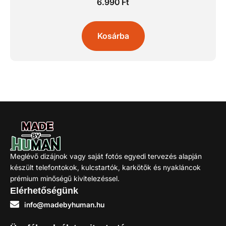
6.990
Ft
Kosárba
Meglévő dizájnok vagy saját fotós egyedi tervezés alapján
készült telefontokok, kulcstartók, karkötők és nyakláncok
prémium minőségű kivitelezéssel.
Elérhetőségünk
info@madebyhuman.hu