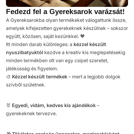
Fedezd fel a Gyereksarok varázsát!
A Gyereksarokba olyan termékeket válogattunk össze,
amelyek kifejezetten gyerekeknek készülnek – sokszor
együtt, közösen, saját kezünkkel. 🧡
Itt minden darab különleges: a
kézzel készült
nyuszibatyuktól
kezdve a kreatív kis meglepetésekig
minden termékben ott van egy csipet szeretet,
játékosság és figyelem.
🎨
Kézzel készült termékek
– mert a legjobb dolgok
szívből születnek.
🐰
Egyedi, vidám, kedves kis ajándékok
–
gyerekeknek tervezve.