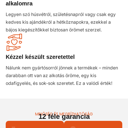
alkalomra
Legyen szó húsvétról, születésnapról vagy csak egy
kedves kis ajándékról a hétköznapokra, ezekkel a
bájos kiegészítőkkel biztosan örömet szerzel.
Kézzel készült szeretettel
Nálunk nem gyártósorról jönnek a termékek – minden
darabban ott van az alkotás öröme, egy kis
odafigyelés, és sok-sok szeretet. Ez a valódi érték!
MINŐSÉG ÉS MEGBÍZHATÓSÁG
12 féle garancia