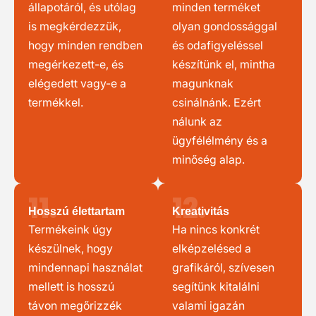
állapotáról, és utólag
minden terméket
is megkérdezzük,
olyan gondossággal
hogy minden rendben
és odafigyeléssel
megérkezett-e, és
készítünk el, mintha
elégedett vagy-e a
magunknak
termékkel.
csinálnánk. Ezért
nálunk az
ügyfélélmény és a
minőség alap.
11.
12.
Hosszú élettartam
Kreativitás
Termékeink úgy
Ha nincs konkrét
készülnek, hogy
elképzelésed a
mindennapi használat
grafikáról, szívesen
mellett is hosszú
segítünk kitalálni
távon megőrizzék
valami igazán