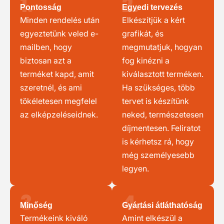
1.
2.
Pontosság
Egyedi tervezés
Minden rendelés után
Elkészítjük a kért
egyeztetünk veled e-
grafikát, és
mailben, hogy
megmutatjuk, hogyan
biztosan azt a
fog kinézni a
terméket kapd, amit
kiválasztott terméken.
szeretnél, és ami
Ha szükséges, több
tökéletesen megfelel
tervet is készítünk
az elképzeléseidnek.
neked, természetesen
díjmentesen. Feliratot
is kérhetsz rá, hogy
még személyesebb
legyen.
3.
4.
Minőség
Gyártási átláthatóság
Termékeink kiváló
Amint elkészül a