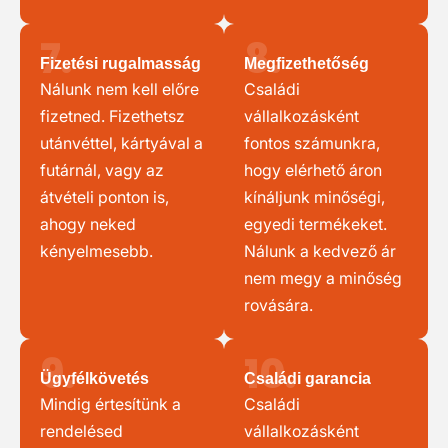
7.
8.
Fizetési rugalmasság
Megfizethetőség
Nálunk nem kell előre
Családi
fizetned. Fizethetsz
vállalkozásként
utánvéttel, kártyával a
fontos számunkra,
futárnál, vagy az
hogy elérhető áron
átvételi ponton is,
kínáljunk minőségi,
ahogy neked
egyedi termékeket.
kényelmesebb.
Nálunk a kedvező ár
nem megy a minőség
rovására.
9.
10.
Ügyfélkövetés
Családi garancia
Mindig értesítünk a
Családi
rendelésed
vállalkozásként