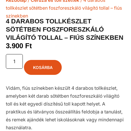
Kezdőlap
/
Ceruza és toll szettek
/ 4 darabos
tollkészlet sötétben foszforeszkáló világító tollal – fiús
színekben
4 DARABOS TOLLKÉSZLET
SÖTÉTBEN FOSZFORESZKÁLÓ
VILÁGÍTÓ TOLLAL – FIÚS SZÍNEKBEN
3.900
Ft
KOSÁRBA
Vidám, fiús színekben készült 4 darabos tollkészlet,
amelyben két darab sötétben foszforeszkáló világító
toll és két egyedi díszítésű toll kapott helyet. A
praktikus és látványos összeállítás feldobja a tanulást,
és remek ajándék lehet iskolásoknak vagy mindennapi
használatra.