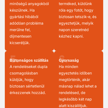
minőségű anyagokból
terméked, küldünk
készülnek. Ha
róla egy fotót, hogy
gyártási hibából
biztosan tetszik-e, és
adódóan probléma
egyeztetjük, melyik
merülne fel,
napon szeretnéd
díjmentesen
kézhez kapni.
kicseréljük.
5.
6.
Biztonságos szállítás
Gyorsaság
A rendeléseket dupla
Ha minden
csomagolásban
egyeztetés időben
küldjük, hogy
megtörténik, akár
biztosan sértetlenül
másnap nálad lehet a
érkezzenek hozzád.
rendelésed, de
legkésőbb két nap
alatt kiszállítjuk.