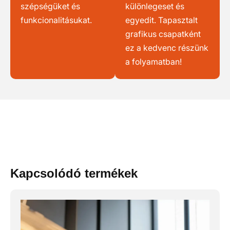
szépségüket és
különlegeset és
funkcionalitásukat.
egyedit. Tapasztalt
grafikus csapatként
ez a kedvenc részünk
a folyamatban!
Kapcsolódó termékek