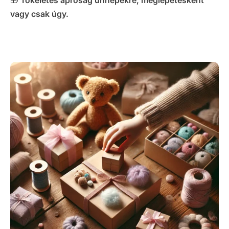
🎁
Tökéletes apróság ünnepekre, meglepetésként
vagy csak úgy.