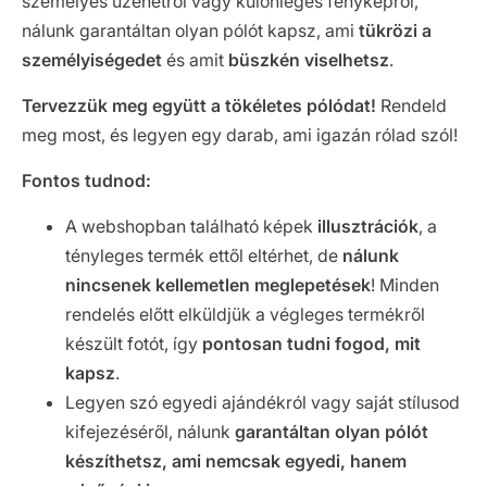
személyes üzenetről vagy különleges fényképről,
nálunk garantáltan olyan pólót kapsz, ami
tükrözi a
személyiségedet
és amit
büszkén viselhetsz
.
Tervezzük meg együtt a tökéletes pólódat!
Rendeld
meg most, és legyen egy darab, ami igazán rólad szól!
Fontos tudnod:
A webshopban található képek
illusztrációk
, a
tényleges termék ettől eltérhet, de
nálunk
nincsenek kellemetlen meglepetések
! Minden
rendelés előtt elküldjük a végleges termékről
készült fotót, így
pontosan tudni fogod, mit
kapsz
.
Legyen szó egyedi ajándékról vagy saját stílusod
kifejezéséről, nálunk
garantáltan olyan pólót
készíthetsz, ami nemcsak egyedi, hanem