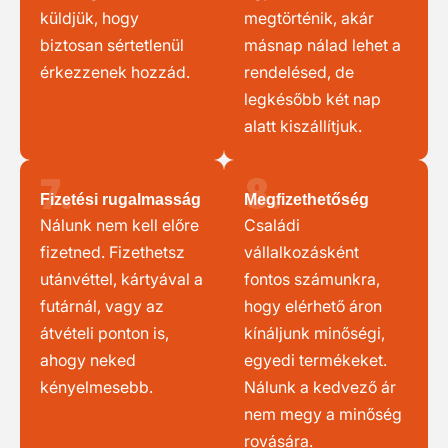
küldjük, hogy
megtörténik, akár
biztosan sértetlenül
másnap nálad lehet a
érkezzenek hozzád.
rendelésed, de
legkésőbb két nap
alatt kiszállítjuk.
7.
8.
Fizetési rugalmasság
Megfizethetőség
Nálunk nem kell előre
Családi
fizetned. Fizethetsz
vállalkozásként
utánvéttel, kártyával a
fontos számunkra,
futárnál, vagy az
hogy elérhető áron
átvételi ponton is,
kínáljunk minőségi,
ahogy neked
egyedi termékeket.
kényelmesebb.
Nálunk a kedvező ár
nem megy a minőség
rovására.