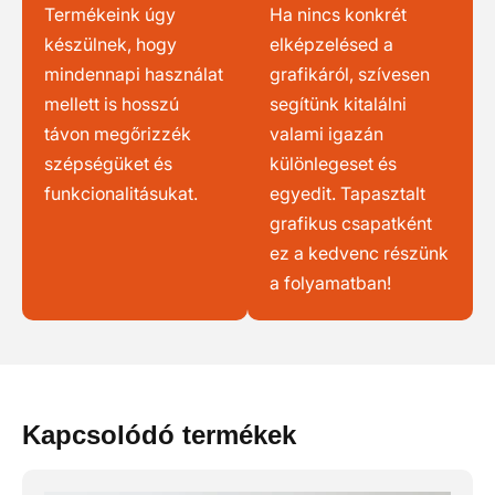
Termékeink úgy
Ha nincs konkrét
készülnek, hogy
elképzelésed a
mindennapi használat
grafikáról, szívesen
mellett is hosszú
segítünk kitalálni
távon megőrizzék
valami igazán
szépségüket és
különlegeset és
funkcionalitásukat.
egyedit. Tapasztalt
grafikus csapatként
ez a kedvenc részünk
a folyamatban!
Kapcsolódó termékek