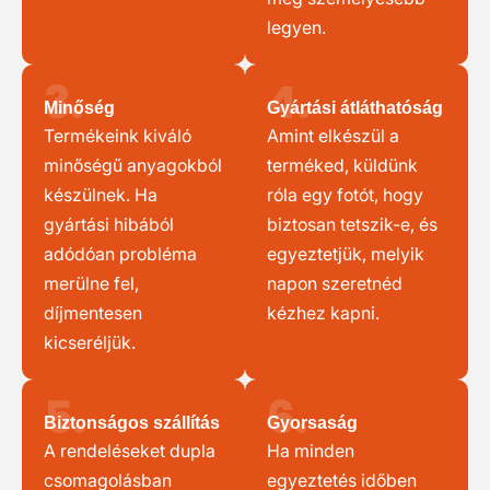
legyen.
3.
4.
Minőség
Gyártási átláthatóság
Termékeink kiváló
Amint elkészül a
minőségű anyagokból
terméked, küldünk
készülnek. Ha
róla egy fotót, hogy
gyártási hibából
biztosan tetszik-e, és
adódóan probléma
egyeztetjük, melyik
merülne fel,
napon szeretnéd
díjmentesen
kézhez kapni.
kicseréljük.
5.
6.
Biztonságos szállítás
Gyorsaság
A rendeléseket dupla
Ha minden
csomagolásban
egyeztetés időben