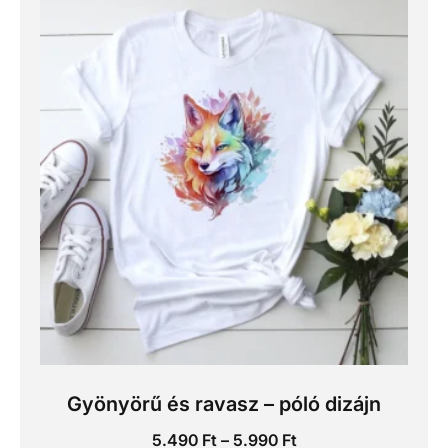
Gyönyörű és ravasz – póló dizájn
5.490
Ft
–
5.990
Ft