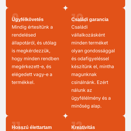
9.
10.
Ügyfélkövetés
Családi garancia
Mindig értesítünk a
Családi
rendelésed
vállalkozásként
állapotáról, és utólag
minden terméket
is megkérdezzük,
olyan gondossággal
hogy minden rendben
és odafigyeléssel
megérkezett-e, és
készítünk el, mintha
elégedett vagy-e a
magunknak
termékkel.
csinálnánk. Ezért
nálunk az
ügyfélélmény és a
minőség alap.
11.
12.
Hosszú élettartam
Kreativitás