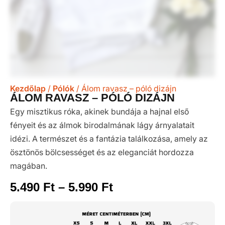
Kezdőlap
/
Pólók
/ Álom ravasz – póló dizájn
ÁLOM RAVASZ – PÓLÓ DIZÁJN
Egy misztikus róka, akinek bundája a hajnal első
fényeit és az álmok birodalmának lágy árnyalatait
idézi. A természet és a fantázia találkozása, amely az
ösztönös bölcsességet és az eleganciát hordozza
magában.
5.490
Ft
–
5.990
Ft