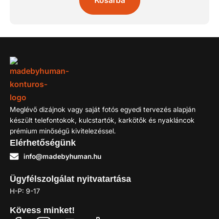
Kosárba
Meglévő dizájnok vagy saját fotós egyedi tervezés alapján
készült telefontokok, kulcstartók, karkötők és nyakláncok
prémium minőségű kivitelezéssel.
Elérhetőségünk
info@madebyhuman.hu
Ügyfélszolgálat nyitvatartása
H-P: 9-17
Kövess minket!