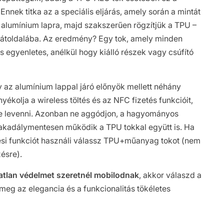
nnek titka az a speciális eljárás, amely során a mintát
z alumínium lapra, majd szakszerűen rögzítjük a TPU –
toldalába. Az eredmény? Egy tok, amely minden
s egyenletes, anélkül hogy kiálló részek vagy csúfító
y az alumínium lappal járó előnyök mellett néhány
rnyékolja a wireless töltés és az NFC fizetés funkcióit,
őtte levenni. Azonban ne aggódjon, a hagyományos
 akadálymentesen működik a TPU tokkal együtt is. Ha
ési funkciót használi válassz TPU+műanyag tokot (nem
ésre).
áratlan védelmet szeretnél mobilodnak
, akkor válaszd a
meg az elegancia és a funkcionalitás tökéletes