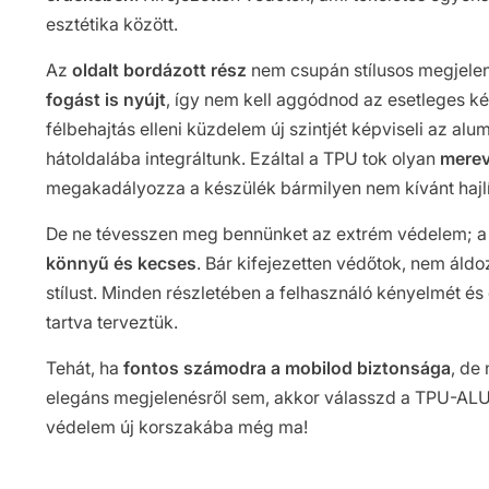
esztétika között.
Az
oldalt bordázott rész
nem csupán stílusos megjele
fogást is nyújt
, így nem kell aggódnod az esetleges kés
félbehajtás elleni küzdelem új szintjét képviseli az alu
hátoldalába integráltunk. Ezáltal a TPU tok olyan
merev
megakadályozza a készülék bármilyen nem kívánt hajl
De ne tévesszen meg bennünket az extrém védelem; 
könnyű és kecses
. Bár kifejezetten védőtok, nem áld
stílust. Minden részletében a felhasználó kényelmét és
tartva terveztük.
Tehát, ha
fontos számodra a mobilod biztonsága
, de
elegáns megjelenésről sem, akkor válasszd a TPU-ALU t
védelem új korszakába még ma!