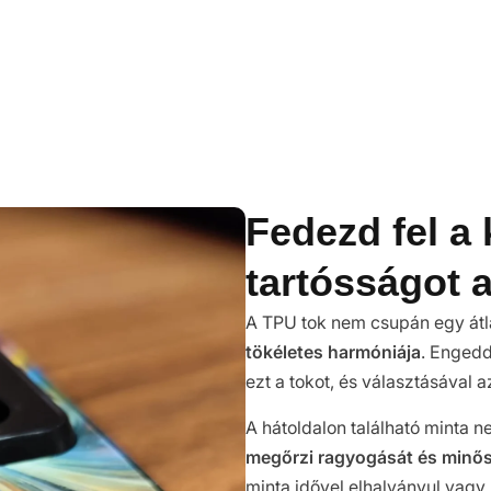
Fedezd fel a 
tartósságot 
A TPU tok nem csupán egy átla
tökéletes harmóniája
. Engedd
ezt a tokot, és választásával 
A hátoldalon található minta
megőrzi ragyogását és minő
minta idővel elhalványul vagy