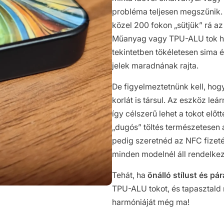
probléma teljesen megszűnik. E
közel 200 fokon „sütjük” rá a
Műanyag vagy TPU-ALU tok há
tekintetben tökéletesen sima é
jelek maradnának rajta.
De figyelmeztetnünk kell, hog
korlát is társul. Az eszköz leá
így célszerű lehet a tokot el
„dugós” töltés természetesen
pedig szeretnéd az NFC fizet
minden modelnél áll rendelkez
Tehát, ha
önálló stílust és p
TPU-ALU tokot, és tapasztald 
harmóniáját még ma!