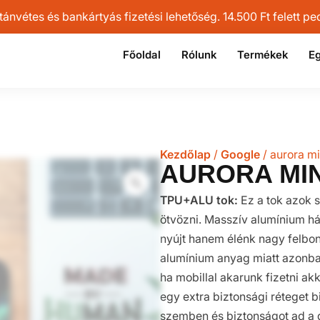
vétes és bankártyás fizetési lehetőség. 14.500 Ft felett pedi
Főoldal
Rólunk
Termékek
Eg
Kezdőlap
/
Google
/ aurora mi
AURORA MI
TPU+ALU tok:
Ez a tok azok s
ötvözni. Masszív alumínium h
nyújt hanem élénk nagy felbon
alumínium anyag miatt azonban
ha mobillal akarunk fizetni ak
egy extra biztonsági réteget bi
szemben és biztonságot ad a d