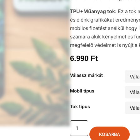
TPU+Műanyag tok:
Ez a tok 
és élénk grafikákat eredményez
mobilos fizetést anélkül hogy l
számára akik kényelmet és fun
megfelelő védelmet is nyújt a
6.990
Ft
Válassz márkát
Mobil típus
Tok típus
KOSÁRBA