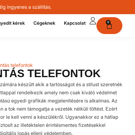
g ingyenes a szállítás.
yedit kérek
Cégeknek
Kapcsolat
0
ntás telefontok
NTÁS TELEFONTOK
zámára készült akik a tartósságot és a stílust szeretnék
átlappal rendelkezik amely nem csak kiváló védelmet
tású egyedi grafikák megjelenítésére is alkalmas. Az
 a tok nem támogatja a vezeték nélküli töltést. Ezért
kor le kell venni a készülékről. Ugyanakkor ez a hátlap
ztosít az illetéktelen érintésmentes fizetésekkel
igitális lopás elleni védelemben.