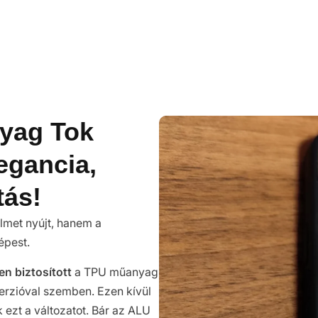
yag Tok
legancia,
tás!
met nyújt, hanem a
épest.
n biztosított
a TPU műanyag
erzióval szemben. Ezen kívül
 ezt a változatot. Bár az ALU