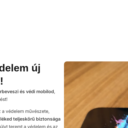
édelem új
!
örbeveszi és védi mobilod
,
ést!
ez a védelem művészete,
züléked teljeskörű biztonsága
súlyt teremt a védelem és az