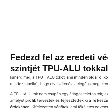
Fedezd fel az eredeti v
szintjét TPU-ALU tokkal
Ismerd meg a TPU – ALU tokot, ami
minden oldalról k
mindezt anélkül, hogy elveszítené az elegáns megjelen
A TPU -ALU tok nem csupán egy átlagos telefon tok; 
amelyet
profik terveztek és fejlesztettek ki a Te kés
érdekében
. Kifejezetten védőtok, ami tökéletes egyen