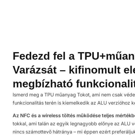
Fedezd fel a TPU+műan
Varázsát – kifinomult e
megbízható funkcionali
Ismerd meg a TPU műanyag Tokot, ami nem csak védel
funkcionalitás terén is kiemelkedik az ALU verzióhoz k
Az NFC és a wireless töltés működése teljes mértékbe
tokkal, ami talán az egyik legnagyobb előnye az ALU v
nincs számottevő hátránya – mi éppen ezért preferáljuk