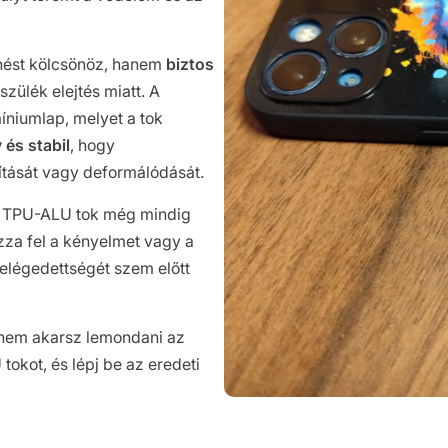
nést kölcsönöz, hanem
biztos
zülék elejtés miatt. A
míniumlap, melyet a tok
 és stabil
, hogy
ítását vagy deformálódását.
a TPU-ALU tok még mindig
ozza fel a kényelmet vagy a
 elégedettségét szem előtt
 nem akarsz lemondani az
okot, és lépj be az eredeti