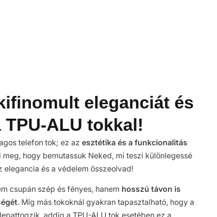
kifinomult eleganciát és
a TPU-ALU tokkal!
gos telefon tok; ez az
esztétika és a funkcionalitás
 meg, hogy bemutassuk Neked, mi teszi különlegessé
az elegancia és a védelem összeolvad!
 nem csupán szép és fényes, hanem
hosszú távon is
ségét
. Míg más tokoknál gyakran tapasztalható, hogy a
 lepattogzik, addig a TPU-ALU tok esetében ez a