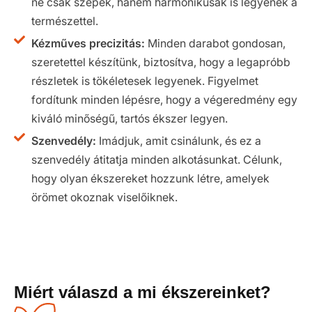
ne csak szépek, hanem harmonikusak is legyenek a
természettel.
Kézműves precizitás:
Minden darabot gondosan,
szeretettel készítünk, biztosítva, hogy a legapróbb
részletek is tökéletesek legyenek. Figyelmet
fordítunk minden lépésre, hogy a végeredmény egy
kiváló minőségű, tartós ékszer legyen.
Szenvedély:
Imádjuk, amit csinálunk, és ez a
szenvedély átitatja minden alkotásunkat. Célunk,
hogy olyan ékszereket hozzunk létre, amelyek
örömet okoznak viselőiknek.
Miért válaszd a mi ékszereinket?