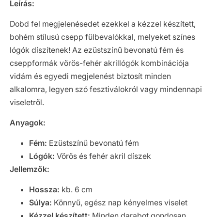
Leírás:
Dobd fel megjelenésedet ezekkel a kézzel készített,
bohém stílusú csepp fülbevalókkal, melyeket színes
lógók díszítenek! Az ezüstszínű bevonatú fém és
cseppformák vörös-fehér akrillógók kombinációja
vidám és egyedi megjelenést biztosít minden
alkalomra, legyen szó fesztiválokról vagy mindennapi
viseletről.
Anyagok:
Fém:
Ezüstszínű bevonatú fém
Lógók:
Vörös és fehér akril díszek
Jellemzők:
Hossza:
kb. 6 cm
Súlya:
Könnyű, egész nap kényelmes viselet
Kézzel készített:
Minden darabot gondosan,