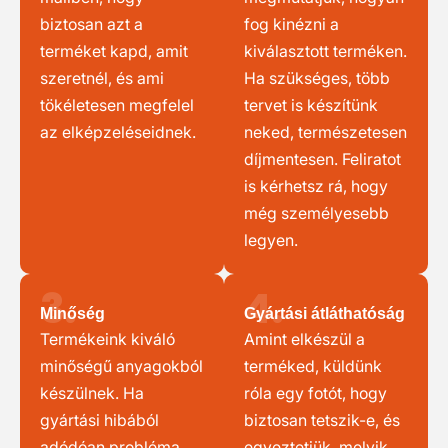
biztosan azt a
fog kinézni a
terméket kapd, amit
kiválasztott terméken.
szeretnél, és ami
Ha szükséges, több
tökéletesen megfelel
tervet is készítünk
az elképzeléseidnek.
neked, természetesen
díjmentesen. Feliratot
is kérhetsz rá, hogy
még személyesebb
legyen.
3.
4.
Minőség
Gyártási átláthatóság
Termékeink kiváló
Amint elkészül a
minőségű anyagokból
terméked, küldünk
készülnek. Ha
róla egy fotót, hogy
gyártási hibából
biztosan tetszik-e, és
adódóan probléma
egyeztetjük, melyik