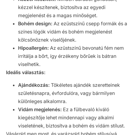
kézzel készítenek, biztosítva az egyedi
megjelenést és a magas minőséget.
Bohém design:
Az ezüstszínű csepp formák és a
színes lógók vidám és bohém megjelenést
kölcsönöznek viselőjének.
Hipoallergén:
Az ezüstszínű bevonatú fém nem
irritálja a bőrt, így érzékeny bőrűek is bátran
viselhetik.
Ideális választás:
Ajándékozás:
Tökéletes ajándék szeretteinek
születésnapra, évfordulóra, vagy bármilyen
különleges alkalomra.
Vidám megjelenés:
Ez a fülbevaló kiváló
kiegészítője lehet mindennapi vagy alkalmi
viseletének, biztosítva a bohém és vidám stílust.
Vásárold meg most, és varázsold bohém stílusúvá