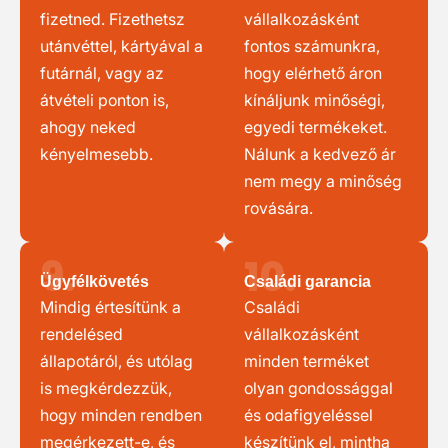
fizetned. Fizethetsz
vállalkozásként
utánvéttel, kártyával a
fontos számunkra,
futárnál, vagy az
hogy elérhető áron
átvételi ponton is,
kínáljunk minőségi,
ahogy neked
egyedi termékeket.
kényelmesebb.
Nálunk a kedvező ár
nem megy a minőség
rovására.
9.
10.
Ügyfélkövetés
Családi garancia
Mindig értesítünk a
Családi
rendelésed
vállalkozásként
állapotáról, és utólag
minden terméket
is megkérdezzük,
olyan gondossággal
hogy minden rendben
és odafigyeléssel
megérkezett-e, és
készítünk el, mintha