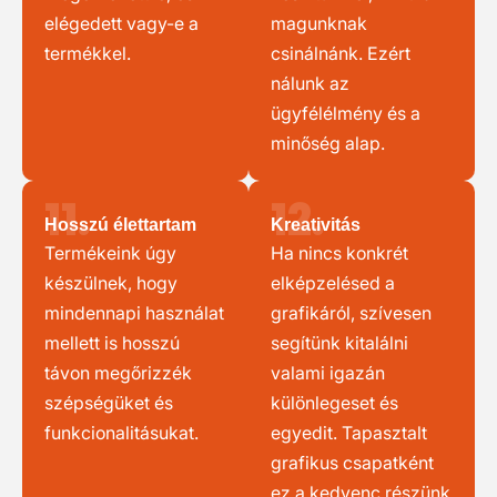
elégedett vagy-e a
magunknak
termékkel.
csinálnánk. Ezért
nálunk az
ügyfélélmény és a
minőség alap.
11.
12.
Hosszú élettartam
Kreativitás
Termékeink úgy
Ha nincs konkrét
készülnek, hogy
elképzelésed a
mindennapi használat
grafikáról, szívesen
mellett is hosszú
segítünk kitalálni
távon megőrizzék
valami igazán
szépségüket és
különlegeset és
funkcionalitásukat.
egyedit. Tapasztalt
grafikus csapatként
ez a kedvenc részünk