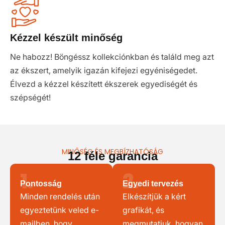
Kézzel készült minőség
Ne habozz! Böngéssz kollekciónkban és találd meg azt
az ékszert, amelyik igazán kifejezi egyéniségedet.
Élvezd a kézzel készített ékszerek egyediségét és
szépségét!
MINŐSÉG ÉS MEGBÍZHATÓSÁG
12 féle garancia
1.
2.
Pontosság
Egyedi tervezés
Minden rendelés után
Elkészítjük a kért
egyeztetünk veled e-
grafikát, és
mailben, hogy
megmutatjuk, hogyan