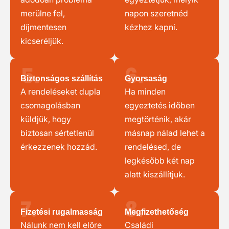
merülne fel,
napon szeretnéd
díjmentesen
kézhez kapni.
kicseréljük.
5.
6.
Biztonságos szállítás
Gyorsaság
A rendeléseket dupla
Ha minden
csomagolásban
egyeztetés időben
küldjük, hogy
megtörténik, akár
biztosan sértetlenül
másnap nálad lehet a
érkezzenek hozzád.
rendelésed, de
legkésőbb két nap
alatt kiszállítjuk.
7.
8.
Fizetési rugalmasság
Megfizethetőség
Nálunk nem kell előre
Családi