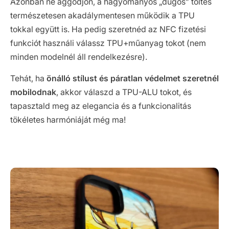
Azonban ne aggódjon, a hagyományos „dugós” töltés
természetesen akadálymentesen működik a TPU
tokkal együtt is. Ha pedig szeretnéd az NFC fizetési
funkciót használi válassz TPU+műanyag tokot (nem
minden modelnél áll rendelkezésre).
Tehát, ha
önálló stílust és páratlan védelmet szeretnél
mobilodnak
, akkor válaszd a TPU-ALU tokot, és
tapasztald meg az elegancia és a funkcionalitás
tökéletes harmóniáját még ma!