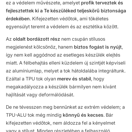
ez a védelem művészete, amelyet
profik terveztek és
fejlesztettek ki a Te készüléked teljeskörű biztonsága
érdekében
. Kifejezetten védőtok, ami tökéletes
egyensúlyt teremt a védelem és az esztétika között.
Az
oldalt bordázott rész
nem csupán stílusos
megjelenést kölcsönöz, hanem
biztos fogást is nyújt
,
így nem kell aggódnod az esetleges készülék elejtés
miatt. A félbehajtás elleni küzdelem új szintjét képviseli
az alumíniumlap, melyet a tok hátoldalába integráltunk.
Ezáltal a TPU tok olyan
merev és stabil
, hogy
megakadályozza a készülék bármilyen nem kívánt
hajlítását vagy deformálódását.
De ne tévesszen meg bennünket az extrém védelem; a
TPU-ALU tok még mindig
könnyű és kecses
. Bár
kifejezetten védőtok, nem áldozza fel a kényelmet
vagy a stílust. Minden részletében a felhasználó