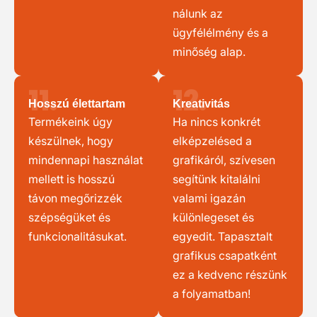
nálunk az
ügyfélélmény és a
minőség alap.
11.
12.
Hosszú élettartam
Kreativitás
Termékeink úgy
Ha nincs konkrét
készülnek, hogy
elképzelésed a
mindennapi használat
grafikáról, szívesen
mellett is hosszú
segítünk kitalálni
távon megőrizzék
valami igazán
szépségüket és
különlegeset és
funkcionalitásukat.
egyedit. Tapasztalt
grafikus csapatként
ez a kedvenc részünk
a folyamatban!