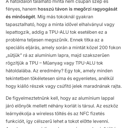
A hátoldalon található minta nem csupán szép és
fényes, hanem
hosszú távon is megőrzi ragyogását
és minőségét
. Míg más tokoknál gyakran
tapasztalható, hogy a minta idővel elhalványul vagy
lepattogzik, addig a TPU-ALU tok esetében ez a
probléma teljesen megszűnik. Ennek titka az a
speciális eljárás, amely során a mintát közel 200 fokon
„sütjük” rá az alumínium lapra, majd szakszerűen
rögzítjük a TPU – Műanyag vagy TPU-ALU tok
hátoldalába. Az eredmény? Egy tok, amely minden
tekintetben tökéletesen sima és egyenletes, anélkül
hogy kiálló részek vagy csúfító jelek maradnának rajta.
De figyelmeztetnünk kell, hogy az alumínium lappal
járó előnyök mellett néhány korlát is társul. Az eszköz
leárnyékolja a wireless töltés és az NFC fizetés
funkcióit, így célszerű lehet a tokot előtte levenni.