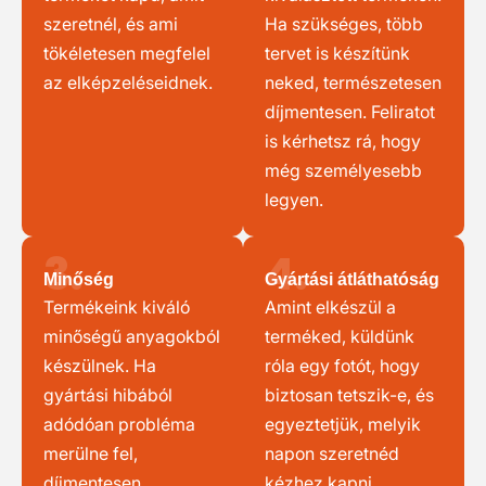
szeretnél, és ami
Ha szükséges, több
tökéletesen megfelel
tervet is készítünk
az elképzeléseidnek.
neked, természetesen
díjmentesen. Feliratot
is kérhetsz rá, hogy
még személyesebb
legyen.
3.
4.
Minőség
Gyártási átláthatóság
Termékeink kiváló
Amint elkészül a
minőségű anyagokból
terméked, küldünk
készülnek. Ha
róla egy fotót, hogy
gyártási hibából
biztosan tetszik-e, és
adódóan probléma
egyeztetjük, melyik
merülne fel,
napon szeretnéd
díjmentesen
kézhez kapni.