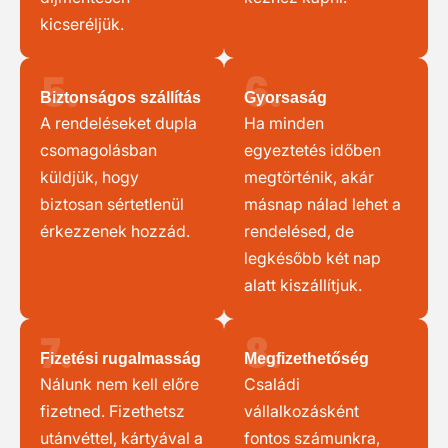
kicseréljük.
5.
6.
Biztonságos szállítás
Gyorsaság
A rendeléseket dupla
Ha minden
csomagolásban
egyeztetés időben
küldjük, hogy
megtörténik, akár
biztosan sértetlenül
másnap nálad lehet a
érkezzenek hozzád.
rendelésed, de
legkésőbb két nap
alatt kiszállítjuk.
7.
8.
Fizetési rugalmasság
Megfizethetőség
Nálunk nem kell előre
Családi
fizetned. Fizethetsz
vállalkozásként
utánvéttel, kártyával a
fontos számunkra,