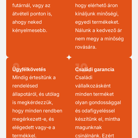
futárnál, vagy az
hogy elérhető áron
átvételi ponton is,
kínáljunk minőségi,
ahogy neked
egyedi termékeket.
kényelmesebb.
Nálunk a kedvező ár
nem megy a minőség
rovására.
9.
10.
Ügyfélkövetés
Családi garancia
Mindig értesítünk a
Családi
rendelésed
vállalkozásként
állapotáról, és utólag
minden terméket
is megkérdezzük,
olyan gondossággal
hogy minden rendben
és odafigyeléssel
megérkezett-e, és
készítünk el, mintha
elégedett vagy-e a
magunknak
termékkel.
csinálnánk. Ezért