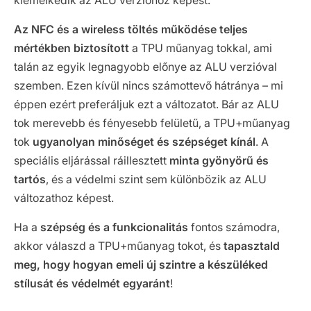
kiemelkedik az ALU verzióhoz képest.
Az NFC és a wireless töltés működése teljes
mértékben biztosított
a TPU műanyag tokkal, ami
talán az egyik legnagyobb előnye az ALU verzióval
szemben. Ezen kívül nincs számottevő hátránya – mi
éppen ezért preferáljuk ezt a változatot. Bár az ALU
tok merevebb és fényesebb felületű, a TPU+műanyag
tok
ugyanolyan minőséget és szépséget kínál
. A
speciális eljárással ráillesztett
minta gyönyörű és
tartós
, és a védelmi szint sem különbözik az ALU
változathoz képest.
Ha a
szépség és a funkcionalitás
fontos számodra,
akkor válaszd a TPU+műanyag tokot, és
tapasztald
meg, hogy hogyan emeli új szintre a készüléked
stílusát és védelmét egyaránt
!