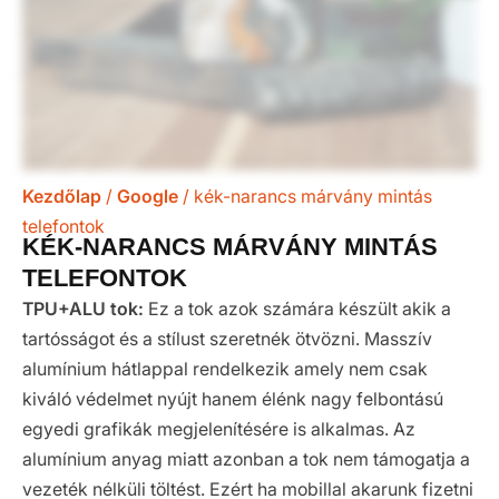
Kezdőlap
/
Google
/ kék-narancs márvány mintás
telefontok
KÉK-NARANCS MÁRVÁNY MINTÁS
TELEFONTOK
TPU+ALU tok:
Ez a tok azok számára készült akik a
tartósságot és a stílust szeretnék ötvözni. Masszív
alumínium hátlappal rendelkezik amely nem csak
kiváló védelmet nyújt hanem élénk nagy felbontású
egyedi grafikák megjelenítésére is alkalmas. Az
alumínium anyag miatt azonban a tok nem támogatja a
vezeték nélküli töltést. Ezért ha mobillal akarunk fizetni