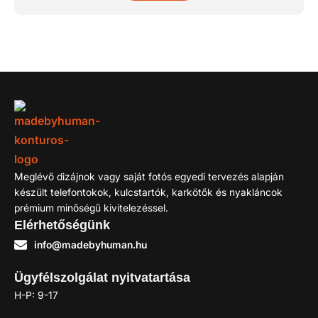
Meglévő dizájnok vagy saját fotós egyedi tervezés alapján
készült telefontokok, kulcstartók, karkötők és nyakláncok
prémium minőségű kivitelezéssel.
Elérhetőségünk
info@madebyhuman.hu
Ügyfélszolgálat nyitvatartása
H-P: 9-17