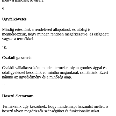
megy a minőség rovására.
9.
Ügyfélkövetés
Mindig értesítünk a rendelésed állapotáról, és utólag is
megkérdezzük, hogy minden rendben megérkezett-e, és elégedett
vagy-e a termékkel.
10.
Családi garancia
Családi vállalkozásként minden terméket olyan gondossággal és
odafigyeléssel készítünk el, mintha magunknak csinálnánk. Ezért
nálunk az ügyfélélmény és a minőség alap.
11.
Hosszú élettartam
Termékeink úgy készülnek, hogy mindennapi használat mellett is
hosszú távon megőrizzék szépségüket és funkcionalitásukat.