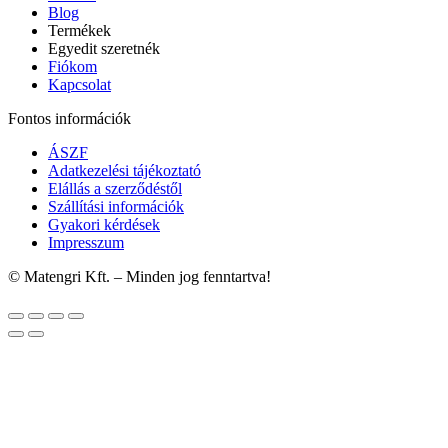
Blog
Termékek
Egyedit szeretnék
Fiókom
Kapcsolat
Fontos információk
ÁSZF
Adatkezelési tájékoztató
Elállás a szerződéstől
Szállítási információk
Gyakori kérdések
Impresszum
© Matengri Kft. – Minden jog fenntartva!