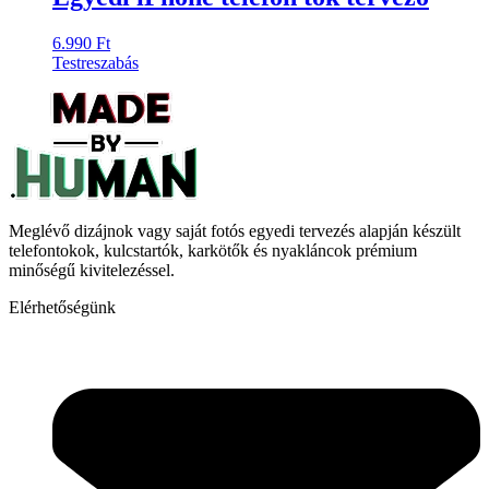
6.990
Ft
Testreszabás
Ennek
a
terméknek
több
variációja
van.
A
változatok
Meglévő dizájnok vagy saját fotós egyedi tervezés alapján készült
a
telefontokok, kulcstartók, karkötők és nyakláncok prémium
termékoldalon
minőségű kivitelezéssel.
választhatók
ki
Elérhetőségünk