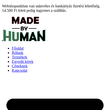
Ugrás
Webshopunkban van utánvétes és bankártyás fizetési lehetőség.
a
14.500 Ft felett pedig ingyenes a szállítás.
tartalomhoz
Főoldal
Rólunk
Termékek
Egyedit kérek
Cégeknek
Kapcsolat