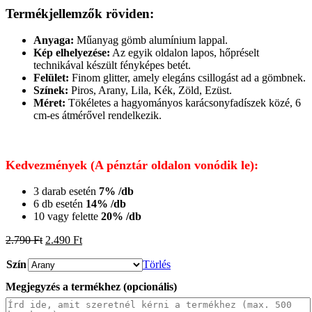
Termékjellemzők röviden:
Anyaga:
Műanyag gömb alumínium lappal.
Kép elhelyezése:
Az egyik oldalon lapos, hőpréselt
technikával készült fényképes betét.
Felület:
Finom glitter, amely elegáns csillogást ad a gömbnek.
Színek:
Piros, Arany, Lila, Kék, Zöld, Ezüst.
Méret:
Tökéletes a hagyományos karácsonyfadíszek közé, 6
cm-es átmérővel rendelkezik.
Kedvezmények (A pénztár oldalon vonódik le):
3 darab esetén
7% /db
6 db esetén
14% /db
10 vagy felette
20% /db
Original
Current
2.790
Ft
2.490
Ft
price
price
Szín
was:
is:
Törlés
2.790 Ft.
2.490 Ft.
Megjegyzés a termékhez (opcionális)