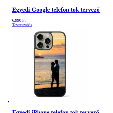
Egyedi Google telefon tok tervező
6.990
Ft
Testreszabás
Ennek
a
terméknek
több
variációja
van.
A
változatok
a
termékoldalon
választhatók
ki
Egyedi iPhone telefon tok tervező