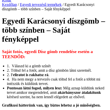
Kosár
Kezdőlap
/
Egyedi tervezésű termékek
/ Egyedi Karácsonyi
díszgömb – több színben – Saját fényképpel
Egyedi Karácsonyi díszgömb –
több színben – Saját
fényképpel
Saját fotós, egyedi Dísz gömb rendelése esetén a
TEENDŐD:
1. Válaszd ki a gömb színét
2. Töltsd fel a fotót, amit a dísz gömbön látni szeretnél.
2. F
eliratot is rakhatsz rá
.
4. Ha nem megy a tervezés csak töltsd fel a fotót a többit mi
intézzük és küldünk tervet.
Pontosan látni fogod, milyen lesz:
Még aznap küldünk neked
tervet amikor megrendeled, amit
akárhányszor átalakítunk
kérésed szerint, ha nem lennél elégedett az elsővel.
Grafikusi hátterünk van, így biztos lehetsz a jó minőségben.