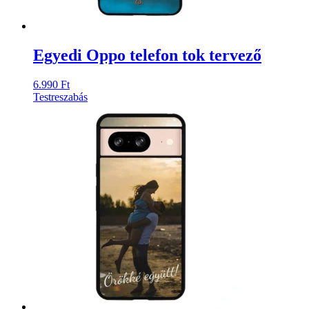
Egyedi Oppo telefon tok tervező
6.990
Ft
Testreszabás
Ennek
a
terméknek
több
variációja
van.
A
változatok
a
termékoldalon
választhatók
ki