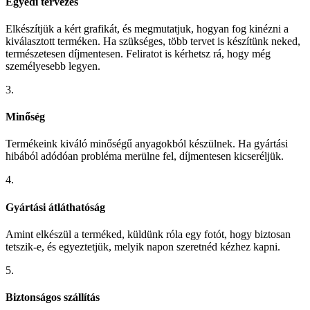
Egyedi tervezés
Elkészítjük a kért grafikát, és megmutatjuk, hogyan fog kinézni a
kiválasztott terméken. Ha szükséges, több tervet is készítünk neked,
természetesen díjmentesen. Feliratot is kérhetsz rá, hogy még
személyesebb legyen.
3.
Minőség
Termékeink kiváló minőségű anyagokból készülnek. Ha gyártási
hibából adódóan probléma merülne fel, díjmentesen kicseréljük.
4.
Gyártási átláthatóság
Amint elkészül a terméked, küldünk róla egy fotót, hogy biztosan
tetszik-e, és egyeztetjük, melyik napon szeretnéd kézhez kapni.
5.
Biztonságos szállítás