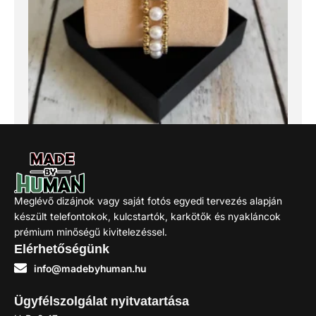
aranyfény gyöngy karkötő
1.390
Ft
Meglévő dizájnok vagy saját fotós egyedi tervezés alapján
készült telefontokok, kulcstartók, karkötők és nyakláncok
Kosárba
prémium minőségű kivitelezéssel.
Elérhetőségünk
info@madebyhuman.hu
Ügyfélszolgálat nyitvatartása