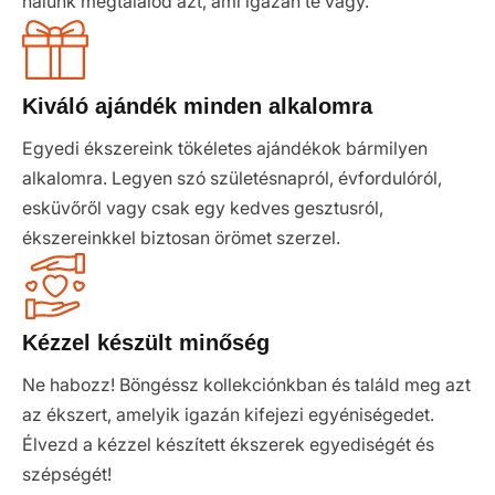
nálunk megtalálod azt, ami igazán te vagy.
Kiváló ajándék minden alkalomra
Egyedi ékszereink tökéletes ajándékok bármilyen
alkalomra. Legyen szó születésnapról, évfordulóról,
esküvőről vagy csak egy kedves gesztusról,
ékszereinkkel biztosan örömet szerzel.
Kézzel készült minőség
Ne habozz! Böngéssz kollekciónkban és találd meg azt
az ékszert, amelyik igazán kifejezi egyéniségedet.
Élvezd a kézzel készített ékszerek egyediségét és
szépségét!