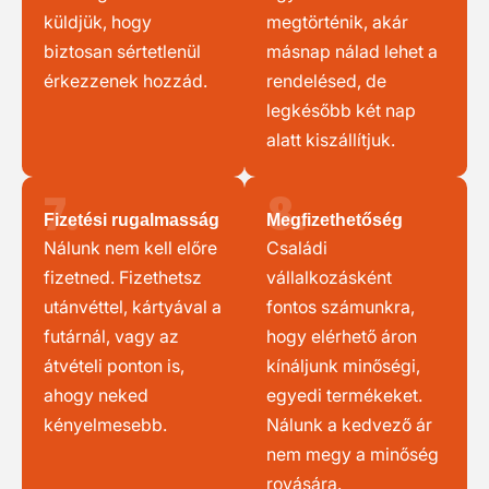
küldjük, hogy
megtörténik, akár
biztosan sértetlenül
másnap nálad lehet a
érkezzenek hozzád.
rendelésed, de
legkésőbb két nap
alatt kiszállítjuk.
7.
8.
Fizetési rugalmasság
Megfizethetőség
Nálunk nem kell előre
Családi
fizetned. Fizethetsz
vállalkozásként
utánvéttel, kártyával a
fontos számunkra,
futárnál, vagy az
hogy elérhető áron
átvételi ponton is,
kínáljunk minőségi,
ahogy neked
egyedi termékeket.
kényelmesebb.
Nálunk a kedvező ár
nem megy a minőség
rovására.