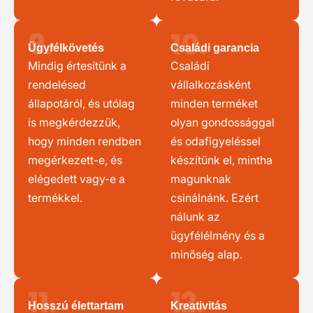
9.
10.
Ügyfélkövetés
Családi garancia
Mindig értesítünk a
Családi
rendelésed
vállalkozásként
állapotáról, és utólag
minden terméket
is megkérdezzük,
olyan gondossággal
hogy minden rendben
és odafigyeléssel
megérkezett-e, és
készítünk el, mintha
elégedett vagy-e a
magunknak
termékkel.
csinálnánk. Ezért
nálunk az
ügyfélélmény és a
minőség alap.
11.
12.
Hosszú élettartam
Kreativitás