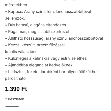
méretekben
• Kapocs: Arany színű fém, lánchosszabbítóval
Jellemzők:
• Dús hatású, elegáns elrendezés
• Rugalmas, mégis stabil szerkezet
• Állítható hosszúság: arany színű lánchosszabbítóval
• Kézzel készült, precíz fűzéssel
Ideális választás:
• Különleges alkalmakra vagy esti viselethez
• Ajándékba eleganciát kedvelőknek
• Letisztult, fekete darabként bármilyen öltözékhez
párosítható
1.390
Ft
2 készleten