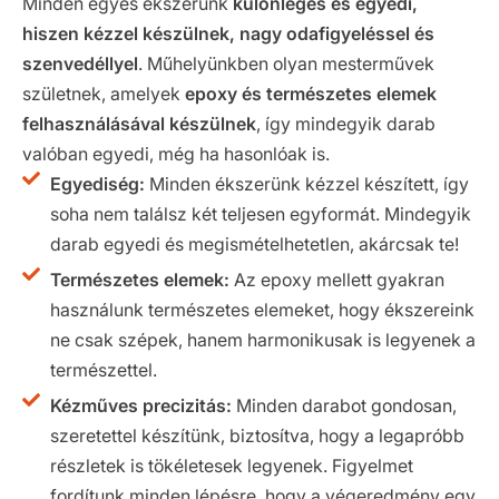
Minden egyes ékszerünk
különleges és egyedi,
hiszen kézzel készülnek, nagy odafigyeléssel és
szenvedéllyel
. Műhelyünkben olyan mesterművek
születnek, amelyek
epoxy és természetes elemek
felhasználásával készülnek
, így mindegyik darab
valóban egyedi, még ha hasonlóak is.
Egyediség:
Minden ékszerünk kézzel készített, így
soha nem találsz két teljesen egyformát. Mindegyik
darab egyedi és megismételhetetlen, akárcsak te!
Természetes elemek:
Az epoxy mellett gyakran
használunk természetes elemeket, hogy ékszereink
ne csak szépek, hanem harmonikusak is legyenek a
természettel.
Kézműves precizitás:
Minden darabot gondosan,
szeretettel készítünk, biztosítva, hogy a legapróbb
részletek is tökéletesek legyenek. Figyelmet
fordítunk minden lépésre, hogy a végeredmény egy