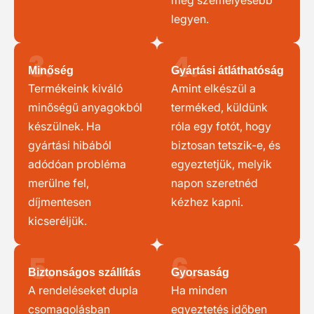
még személyesebb
legyen.
3.
4.
Minőség
Gyártási átláthatóság
Termékeink kiváló
Amint elkészül a
minőségű anyagokból
terméked, küldünk
készülnek. Ha
róla egy fotót, hogy
gyártási hibából
biztosan tetszik-e, és
adódóan probléma
egyeztetjük, melyik
merülne fel,
napon szeretnéd
díjmentesen
kézhez kapni.
kicseréljük.
5.
6.
Biztonságos szállítás
Gyorsaság
A rendeléseket dupla
Ha minden
csomagolásban
egyeztetés időben