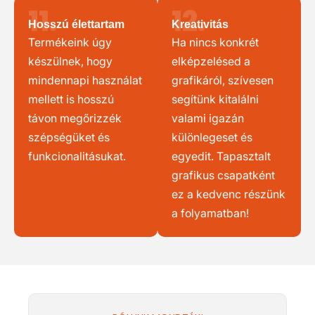
11.
12.
Hosszú élettartam
Kreativitás
Termékeink úgy
Ha nincs konkrét
készülnek, hogy
elképzelésed a
mindennapi használat
grafikáról, szívesen
mellett is hosszú
segítünk kitalálni
távon megőrizzék
valami igazán
szépségüket és
különlegeset és
funkcionalitásukat.
egyedit. Tapasztalt
grafikus csapatként
ez a kedvenc részünk
a folyamatban!