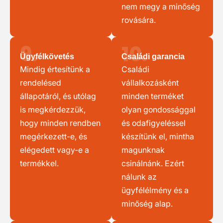
nem megy a minőség
rovására.
9.
10.
Ügyfélkövetés
Családi garancia
Mindig értesítünk a
Családi
rendelésed
vállalkozásként
állapotáról, és utólag
minden terméket
is megkérdezzük,
olyan gondossággal
hogy minden rendben
és odafigyeléssel
megérkezett-e, és
készítünk el, mintha
elégedett vagy-e a
magunknak
termékkel.
csinálnánk. Ezért
nálunk az
ügyfélélmény és a
minőség alap.