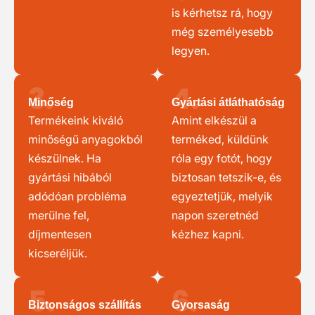
is kérhetsz rá, hogy
még személyesebb
legyen.
3.
4.
Minőség
Gyártási átláthatóság
Termékeink kiváló
Amint elkészül a
minőségű anyagokból
terméked, küldünk
készülnek. Ha
róla egy fotót, hogy
gyártási hibából
biztosan tetszik-e, és
adódóan probléma
egyeztetjük, melyik
merülne fel,
napon szeretnéd
díjmentesen
kézhez kapni.
kicseréljük.
5.
6.
Biztonságos szállítás
Gyorsaság