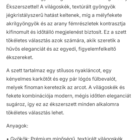
Ékszerszettel! A világoskék, textúrált gyöngyök
jégkristályszerű hatást keltenek, míg a mélyfekete
akrilgyöngyök és az arany fémrészletek kontrasztja
kifinomult és időtálló megjelenést biztosít. Ez a szett
tökéletes választás azok számára, akik szeretik a
hűvös eleganciát és az egyedi, figyelemfelkeltő
ékszereket.
A szett tartalmaz egy stílusos nyakláncot, egy
kényelmes karkötőt és egy pár lógós fülbevalót,
melyek finoman keretezik az arcot. A világoskék és
fekete kombinációja modern, mégis időtlen eleganciát
sugároz, így ez az ékszerszett minden alkalomra
tökéletes választás lehet.
Anyagok:
• Gyökök: Prémium minőségű, textúrált világoskék