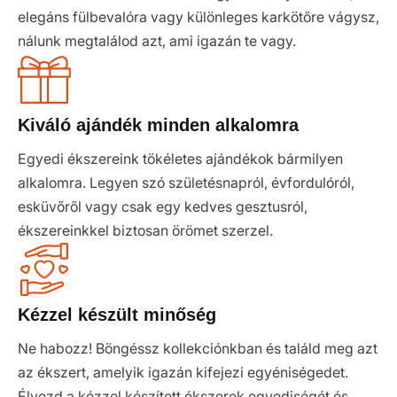
elegáns fülbevalóra vagy különleges karkötőre vágysz,
nálunk megtalálod azt, ami igazán te vagy.
Kiváló ajándék minden alkalomra
Egyedi ékszereink tökéletes ajándékok bármilyen
alkalomra. Legyen szó születésnapról, évfordulóról,
esküvőről vagy csak egy kedves gesztusról,
ékszereinkkel biztosan örömet szerzel.
Kézzel készült minőség
Ne habozz! Böngéssz kollekciónkban és találd meg azt
az ékszert, amelyik igazán kifejezi egyéniségedet.
Élvezd a kézzel készített ékszerek egyediségét és