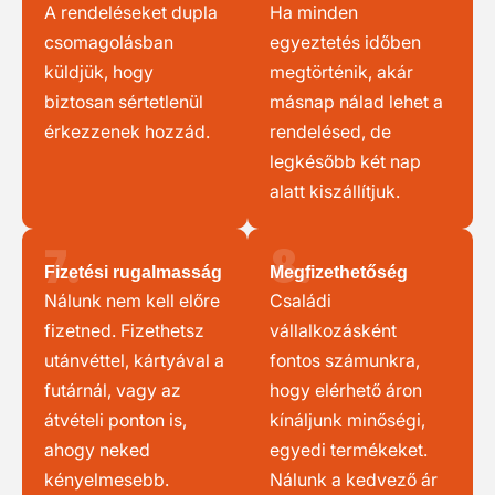
A rendeléseket dupla
Ha minden
csomagolásban
egyeztetés időben
küldjük, hogy
megtörténik, akár
biztosan sértetlenül
másnap nálad lehet a
érkezzenek hozzád.
rendelésed, de
legkésőbb két nap
alatt kiszállítjuk.
7.
8.
Fizetési rugalmasság
Megfizethetőség
Nálunk nem kell előre
Családi
fizetned. Fizethetsz
vállalkozásként
utánvéttel, kártyával a
fontos számunkra,
futárnál, vagy az
hogy elérhető áron
átvételi ponton is,
kínáljunk minőségi,
ahogy neked
egyedi termékeket.
kényelmesebb.
Nálunk a kedvező ár