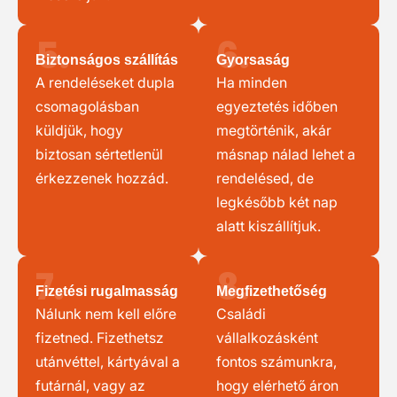
5.
6.
Biztonságos szállítás
Gyorsaság
A rendeléseket dupla
Ha minden
csomagolásban
egyeztetés időben
küldjük, hogy
megtörténik, akár
biztosan sértetlenül
másnap nálad lehet a
érkezzenek hozzád.
rendelésed, de
legkésőbb két nap
alatt kiszállítjuk.
7.
8.
Fizetési rugalmasság
Megfizethetőség
Nálunk nem kell előre
Családi
fizetned. Fizethetsz
vállalkozásként
utánvéttel, kártyával a
fontos számunkra,
futárnál, vagy az
hogy elérhető áron