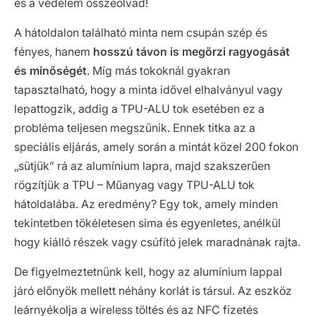
és a védelem összeolvad!
A hátoldalon található minta nem csupán szép és
fényes, hanem
hosszú távon is megőrzi ragyogását
és minőségét
. Míg más tokoknál gyakran
tapasztalható, hogy a minta idővel elhalványul vagy
lepattogzik, addig a TPU-ALU tok esetében ez a
probléma teljesen megszűnik. Ennek titka az a
speciális eljárás, amely során a mintát közel 200 fokon
„sütjük” rá az alumínium lapra, majd szakszerűen
rögzítjük a TPU – Műanyag vagy TPU-ALU tok
hátoldalába. Az eredmény? Egy tok, amely minden
tekintetben tökéletesen sima és egyenletes, anélkül
hogy kiálló részek vagy csúfító jelek maradnának rajta.
De figyelmeztetnünk kell, hogy az alumínium lappal
járó előnyök mellett néhány korlát is társul. Az eszköz
leárnyékolja a wireless töltés és az NFC fizetés