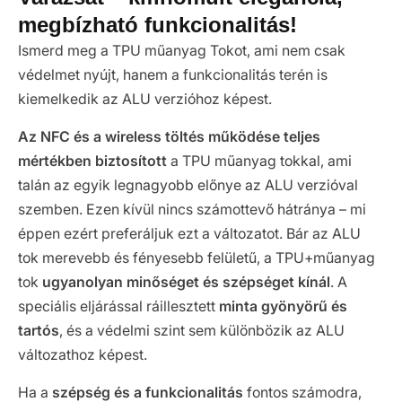
megbízható funkcionalitás!
Ismerd meg a TPU műanyag Tokot, ami nem csak
védelmet nyújt, hanem a funkcionalitás terén is
kiemelkedik az ALU verzióhoz képest.
Az NFC és a wireless töltés működése teljes
mértékben biztosított
a TPU műanyag tokkal, ami
talán az egyik legnagyobb előnye az ALU verzióval
szemben. Ezen kívül nincs számottevő hátránya – mi
éppen ezért preferáljuk ezt a változatot. Bár az ALU
tok merevebb és fényesebb felületű, a TPU+műanyag
tok
ugyanolyan minőséget és szépséget kínál
. A
speciális eljárással ráillesztett
minta gyönyörű és
tartós
, és a védelmi szint sem különbözik az ALU
változathoz képest.
Ha a
szépség és a funkcionalitás
fontos számodra,