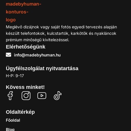
Meglévő dizájnok vagy saját fotós egyedi tervezés alapján
készült telefontokok, kulcstartók, karkötők és nyakláncok
prémium minőségű kivitelezéssel.
Elérhetőségünk
info@madebyhuman.hu
Ügyfélszolgálat nyitvatartása
H-P: 9-17
Kövess minket!
Oldaltérkép
Főoldal
Blog