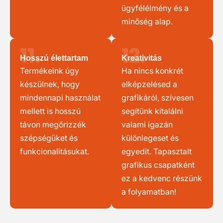
ügyfélélmény és a
minőség alap.
11.
12.
Hosszú élettartam
Kreativitás
Termékeink úgy
Ha nincs konkrét
készülnek, hogy
elképzelésed a
mindennapi használat
grafikáról, szívesen
mellett is hosszú
segítünk kitalálni
távon megőrizzék
valami igazán
szépségüket és
különlegeset és
funkcionalitásukat.
egyedit. Tapasztalt
grafikus csapatként
ez a kedvenc részünk
a folyamatban!