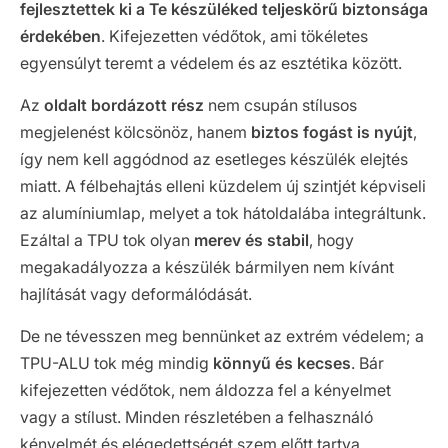
fejlesztettek ki a Te készüléked teljeskörű biztonsága
érdekében
. Kifejezetten védőtok, ami tökéletes
egyensúlyt teremt a védelem és az esztétika között.
Az
oldalt bordázott rész
nem csupán stílusos
megjelenést kölcsönöz, hanem
biztos fogást is nyújt
,
így nem kell aggódnod az esetleges készülék elejtés
miatt. A félbehajtás elleni küzdelem új szintjét képviseli
az alumíniumlap, melyet a tok hátoldalába integráltunk.
Ezáltal a TPU tok olyan
merev és stabil
, hogy
megakadályozza a készülék bármilyen nem kívánt
hajlítását vagy deformálódását.
De ne tévesszen meg bennünket az extrém védelem; a
TPU-ALU tok még mindig
könnyű és kecses
. Bár
kifejezetten védőtok, nem áldozza fel a kényelmet
vagy a stílust. Minden részletében a felhasználó
kényelmét és elégedettségét szem előtt tartva