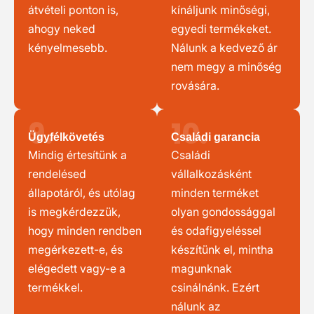
átvételi ponton is,
kínáljunk minőségi,
ahogy neked
egyedi termékeket.
kényelmesebb.
Nálunk a kedvező ár
nem megy a minőség
rovására.
9.
10.
Ügyfélkövetés
Családi garancia
Mindig értesítünk a
Családi
rendelésed
vállalkozásként
állapotáról, és utólag
minden terméket
is megkérdezzük,
olyan gondossággal
hogy minden rendben
és odafigyeléssel
megérkezett-e, és
készítünk el, mintha
elégedett vagy-e a
magunknak
termékkel.
csinálnánk. Ezért
nálunk az