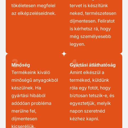
tökéletesen megfelel
tervet is készítünk
az elképzeléseidnek.
neked, természetesen
díjmentesen. Feliratot
is kérhetsz rá, hogy
még személyesebb
legyen.
3.
4.
Minőség
Gyártási átláthatóság
Termékeink kiváló
Amint elkészül a
minőségű anyagokból
terméked, küldünk
készülnek. Ha
róla egy fotót, hogy
gyártási hibából
biztosan tetszik-e, és
adódóan probléma
egyeztetjük, melyik
merülne fel,
napon szeretnéd
díjmentesen
kézhez kapni.
kicseréljük.