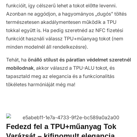
funkcióit, így célszerű lehet a tokot előtte levenni.
Azonban ne aggódjon, a hagyományos „dugós” töltés
természetesen akadálymentesen működik a TPU
tokkal együtt is. Ha pedig szeretnéd az NFC fizetési
funkciót használi válassz TPU+műanyag tokot (nem
minden modelnél áll rendelkezésre).
Tehát, ha
önálló stílust és páratlan védelmet szeretnél
mobilodnak
, akkor válaszd a TPU-ALU tokot, és
tapasztald meg az elegancia és a funkcionalitás
tökéletes harmóniáját még ma!
Fedezd fel a TPU+műanyag Tok
Varázsát – kifinomult elegancia,