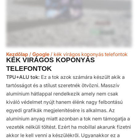
Kezdőlap
/
Google
/ kék virágos koponyás telefontok
KÉK VIRÁGOS KOPONYÁS
TELEFONTOK
TPU+ALU tok:
Ez a tok azok számára készült akik a
tartósságot és a stílust szeretnék ötvözni. Masszív
alumínium hátlappal rendelkezik amely nem csak
kiváló védelmet nyújt hanem élénk nagy felbontású
egyedi grafikák megjelenítésére is alkalmas. Az
alumínium anyag miatt azonban a tok nem támogatja a
vezeték nélküli töltést. Ezért ha mobillal akarunk fizetni
akkor le kell venni a készülékről. Ugyanakkor ez a