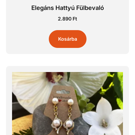
Elegáns Hattyú Fülbevaló
2.890
Ft
Kosárba