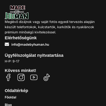
Meglévő dizájnok vagy saját fotós egyedi tervezés alapján
készült telefontokok, kulcstartók, karkötők és nyakláncok
prémium minőségű kivitelezéssel.
Elérhetőségünk
info@madebyhuman.hu
Ügyfélszolgálat nyitvatartása
H-P: 9-17
Kövess minket!
Oldaltérkép
Főoldal
Blog