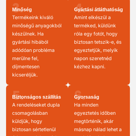
3.
4.
Minőség
Gyártási átláthatóság
Termékeink kiváló
Amint elkészül a
minőségű anyagokból
terméked, küldünk
készülnek. Ha
róla egy fotót, hogy
gyártási hibából
biztosan tetszik-e, és
adódóan probléma
egyeztetjük, melyik
merülne fel,
napon szeretnéd
díjmentesen
kézhez kapni.
kicseréljük.
5.
6.
Biztonságos szállítás
Gyorsaság
A rendeléseket dupla
Ha minden
csomagolásban
egyeztetés időben
küldjük, hogy
megtörténik, akár
biztosan sértetlenül
másnap nálad lehet a