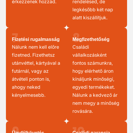
érkezzenek hozzád.
rendelésed, de
legkésőbb két nap
alatt kiszállítjuk.
7.
8.
Fizetési rugalmasság
Megfizethetőség
Nálunk nem kell előre
Családi
fizetned. Fizethetsz
vállalkozásként
utánvéttel, kártyával a
fontos számunkra,
futárnál, vagy az
hogy elérhető áron
átvételi ponton is,
kínáljunk minőségi,
ahogy neked
egyedi termékeket.
kényelmesebb.
Nálunk a kedvező ár
nem megy a minőség
rovására.
9.
10.
Ügyfélkövetés
Családi garancia