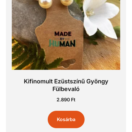
Kifinomult Ezüstszínű Gyöngy
Fülbevaló
2.890
Ft
Kosárba