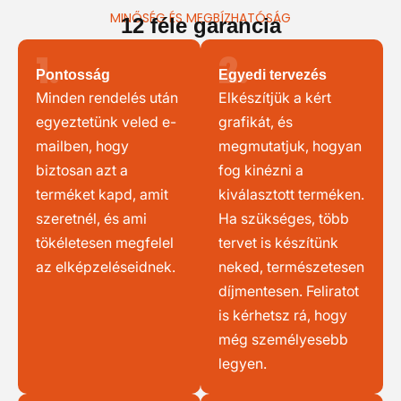
MINŐSÉG ÉS MEGBÍZHATÓSÁG
12 féle garancia
1.
2.
Pontosság
Egyedi tervezés
Minden rendelés után
Elkészítjük a kért
egyeztetünk veled e-
grafikát, és
mailben, hogy
megmutatjuk, hogyan
biztosan azt a
fog kinézni a
terméket kapd, amit
kiválasztott terméken.
szeretnél, és ami
Ha szükséges, több
tökéletesen megfelel
tervet is készítünk
az elképzeléseidnek.
neked, természetesen
díjmentesen. Feliratot
is kérhetsz rá, hogy
még személyesebb
legyen.