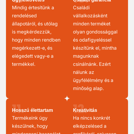
Mindig értesítünk a
Családi
rendelésed
vállalkozásként
állapotáról, és utólag
minden terméket
is megkérdezzük,
olyan gondossággal
hogy minden rendben
és odafigyeléssel
megérkezett-e, és
készítünk el, mintha
elégedett vagy-e a
magunknak
termékkel.
csinálnánk. Ezért
nálunk az
ügyfélélmény és a
minőség alap.
11.
12.
Hosszú élettartam
Kreativitás
Termékeink úgy
Ha nincs konkrét
készülnek, hogy
elképzelésed a