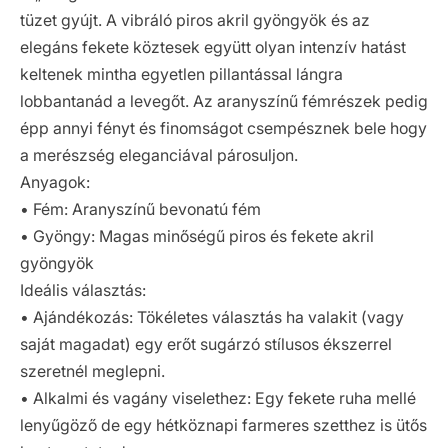
tüzet gyújt. A vibráló piros akril gyöngyök és az
elegáns fekete köztesek együtt olyan intenzív hatást
keltenek mintha egyetlen pillantással lángra
lobbantanád a levegőt. Az aranyszínű fémrészek pedig
épp annyi fényt és finomságot csempésznek bele hogy
a merészség eleganciával párosuljon.
Anyagok:
• Fém: Aranyszínű bevonatú fém
• Gyöngy: Magas minőségű piros és fekete akril
gyöngyök
Ideális választás:
• Ajándékozás: Tökéletes választás ha valakit (vagy
saját magadat) egy erőt sugárzó stílusos ékszerrel
szeretnél meglepni.
• Alkalmi és vagány viselethez: Egy fekete ruha mellé
lenyűgöző de egy hétköznapi farmeres szetthez is ütős