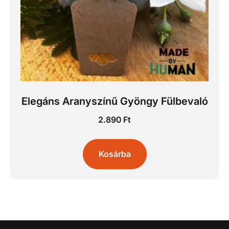
Elegáns Aranyszínű Gyöngy Fülbevaló
2.890
Ft
Kosárba