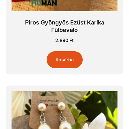
Piros Gyöngyös Ezüst Karika
Fülbevaló
2.890
Ft
Kosárba