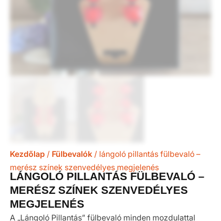
Kezdőlap
/
Fülbevalók
/ lángoló pillantás fülbevaló –
merész színek szenvedélyes megjelenés
LÁNGOLÓ PILLANTÁS FÜLBEVALÓ –
MERÉSZ SZÍNEK SZENVEDÉLYES
MEGJELENÉS
A „Lángoló Pillantás” fülbevaló minden mozdulattal