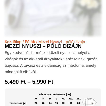
Kezdőlap
/
Pólók
/ Mezei Nyuszi – póló dizájn
MEZEI NYUSZI – PÓLÓ DIZÁJN
Egy kedves és természetközeli nyuszi, amelyet a
virágok és az akvarell árnyalatok varázsolnak igazán
bájossá. A tavasz és a vidámság szimbóluma, amely
mindenkit elbűvöl.
5.490
Ft
–
5.990
Ft