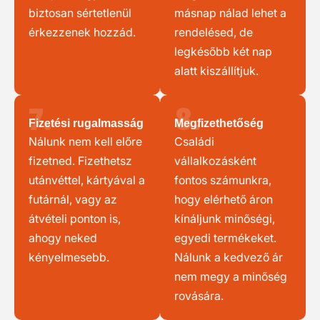
biztosan sértetlenül
másnap nálad lehet a
érkezzenek hozzád.
rendelésed, de
legkésőbb két nap
alatt kiszállítjuk.
7.
8.
Fizetési rugalmasság
Megfizethetőség
Nálunk nem kell előre
Családi
fizetned. Fizethetsz
vállalkozásként
utánvéttel, kártyával a
fontos számunkra,
futárnál, vagy az
hogy elérhető áron
átvételi ponton is,
kínáljunk minőségi,
ahogy neked
egyedi termékeket.
kényelmesebb.
Nálunk a kedvező ár
nem megy a minőség
rovására.