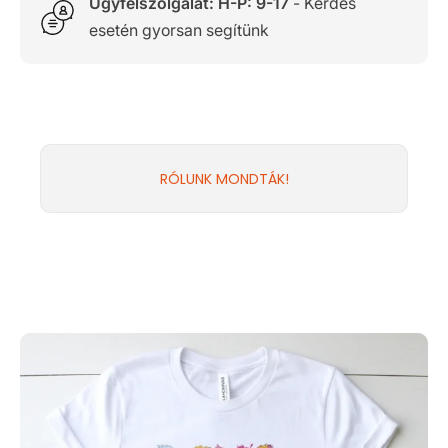
Ügyfélszolgálat: H-P: 9-17
- Kérdés
esetén gyorsan segítünk
RÓLUNK MONDTÁK!