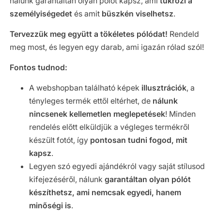
nálunk garantáltan olyan pólót kapsz, ami
tükrözi a
személyiségedet
és amit
büszkén viselhetsz
.
Tervezzük meg együtt a tökéletes pólódat!
Rendeld
meg most, és legyen egy darab, ami igazán rólad szól!
Fontos tudnod:
A webshopban található képek
illusztrációk
, a
tényleges termék ettől eltérhet, de
nálunk
nincsenek kellemetlen meglepetések
! Minden
rendelés előtt elküldjük a végleges termékről
készült fotót, így
pontosan tudni fogod, mit
kapsz
.
Legyen szó egyedi ajándékról vagy saját stílusod
kifejezéséről, nálunk
garantáltan olyan pólót
készíthetsz, ami nemcsak egyedi, hanem
minőségi is
.