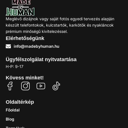
5.490
Ft
–
5.990
Ft
Meglévő dizájnok vagy saját fotós egyedi tervezés alapján
készült telefontokok, kulcstartók, karkötők és nyakláncok
Kosárba
prémium minőségű kivitelezéssel.
Elérhetőségünk
info@madebyhuman.hu
Ügyfélszolgálat nyitvatartása
H-P: 9-17
Kövess minket!
Oldaltérkép
Főoldal
Blog