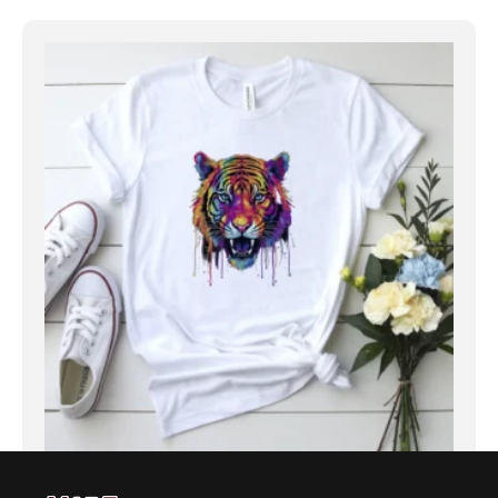
Aurora Vadász – póló dizájn