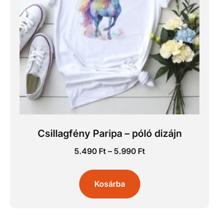
Csillagfény Paripa – póló dizájn
5.490
Ft
–
5.990
Ft
Kosárba