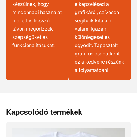
készülnek, hogy
elképzelésed a
mindennapi használat
grafikáról, szívesen
mellett is hosszú
segítünk kitalálni
távon megőrizzék
valami igazán
szépségüket és
különlegeset és
funkcionalitásukat.
egyedit. Tapasztalt
grafikus csapatként
ez a kedvenc részünk
a folyamatban!
Kapcsolódó termékek