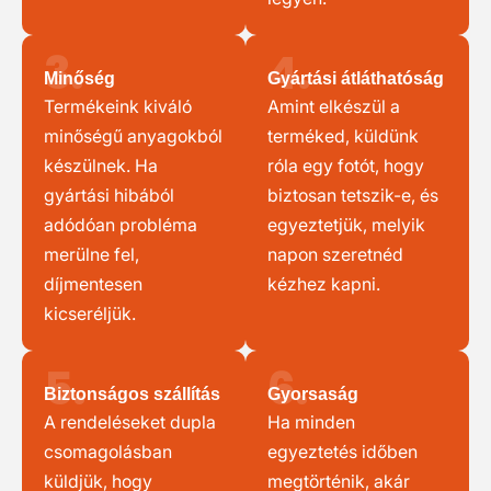
3.
4.
Minőség
Gyártási átláthatóság
Termékeink kiváló
Amint elkészül a
minőségű anyagokból
terméked, küldünk
készülnek. Ha
róla egy fotót, hogy
gyártási hibából
biztosan tetszik-e, és
adódóan probléma
egyeztetjük, melyik
merülne fel,
napon szeretnéd
díjmentesen
kézhez kapni.
kicseréljük.
5.
6.
Biztonságos szállítás
Gyorsaság
A rendeléseket dupla
Ha minden
csomagolásban
egyeztetés időben
küldjük, hogy
megtörténik, akár