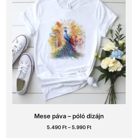
Mese páva – póló dizájn
5.490
Ft
–
5.990
Ft