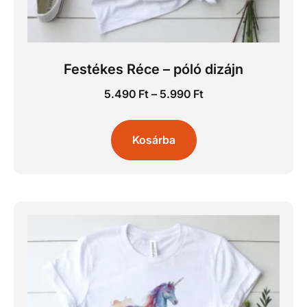
Festékes Réce – póló dizájn
5.490
Ft
–
5.990
Ft
Kosárba