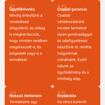
9.
10.
Ügyfélkövetés
Családi garancia
Mindig értesítünk a
Családi
rendelésed
vállalkozásként
állapotáról, és utólag
minden terméket
is megkérdezzük,
olyan gondossággal
hogy minden rendben
és odafigyeléssel
megérkezett-e, és
készítünk el, mintha
elégedett vagy-e a
magunknak
termékkel.
csinálnánk. Ezért
nálunk az
ügyfélélmény és a
minőség alap.
11.
12.
Hosszú élettartam
Kreativitás
Termékeink úgy
Ha nincs konkrét