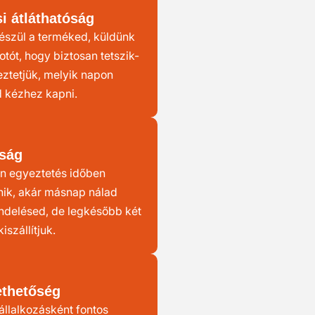
i átláthatóság
észül a terméked, küldünk
otót, hogy biztosan tetszik-
eztetjük, melyik napon
 kézhez kapni.
ság
n egyeztetés időben
nik, akár másnap nálad
endelésed, de legkésőbb két
kiszállítjuk.
ethetőség
állalkozásként fontos