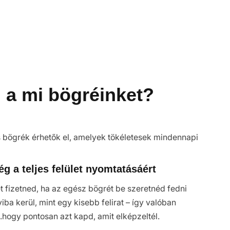
d a mi bögréinket?
es bögrék érhetők el, amelyek tökéletesek mindennapi
ég a teljes felület nyomtatásáért
t fizetned, ha az egész bögrét be szeretnéd fedni
ba kerül, mint egy kisebb felirat – így valóban
hogy pontosan azt kapd, amit elképzeltél.