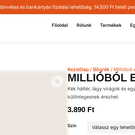
vétes és bankártyás fizetési lehetőség. 14.500 Ft felett pedi
Főoldal
Rólunk
Termékek
Eg
Kezdőlap
/
Bögrék
/ Millióból
MILLIÓBÓL 
Kék háttér, lágy virágok és 
különlegesnek érezhet.
3.890
Ft
Szín