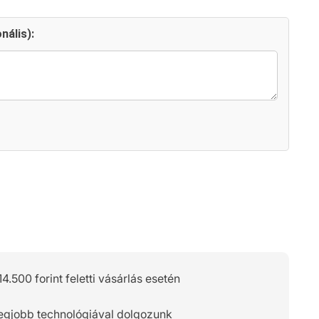
nális):
14.500 forint feletti vásárlás esetén
legjobb technológiával dolgozunk