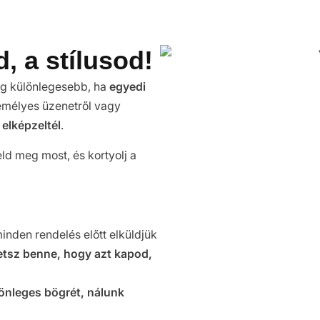
, a stílusod!
ég különlegesebb, ha
egyedi
zemélyes üzenetről vagy
elképzeltél
.
d meg most, és kortyolj a
minden rendelés előtt elküldjük
etsz benne, hogy azt kapod,
önleges bögrét, nálunk