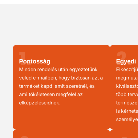
1.
2.
Pontosság
Egyedi 
Minden rendelés után egyeztetünk
Elkészítjü
veled e-mailben, hogy biztosan azt a
megmutatj
terméket kapd, amit szeretnél, és
kiválaszt
ami tökéletesen megfelel az
több terv
elképzeléseidnek.
természet
is kérhet
személye