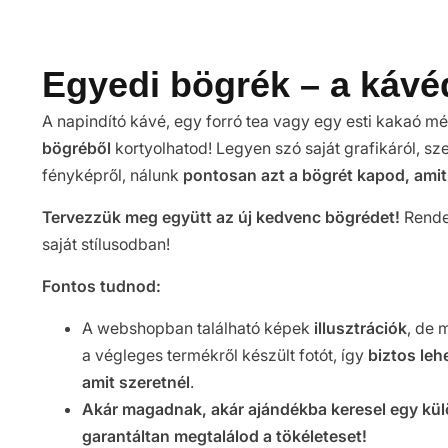
Egyedi bögrék – a kávéd
A napindító kávé, egy forró tea vagy egy esti kakaó m
bögréből
kortyolhatod! Legyen szó saját grafikáról, s
fényképről, nálunk
pontosan azt a bögrét kapod, amit 
Tervezzük meg együtt az új kedvenc bögrédet!
Rendel
saját stílusodban!
Fontos tudnod:
A webshopban található képek
illusztrációk
, de 
a végleges termékről készült fotót, így
biztos leh
amit szeretnél
.
Akár magadnak, akár ajándékba keresel egy kül
garantáltan megtalálod a tökéleteset!