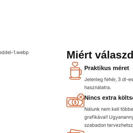
Miért válasz
Praktikus méret
Jelenleg fehér, 3 dl-
használatra.
Nincs extra költs
Nálunk nem kell többe
grafikával! Ugyanannyi
szabadon tervezhetsz.