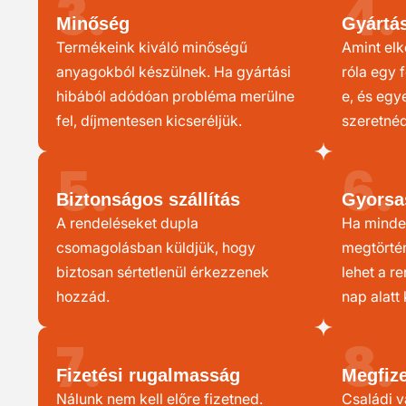
3.
4.
Minőség
Gyártás
Termékeink kiváló minőségű
Amint elk
anyagokból készülnek. Ha gyártási
róla egy f
hibából adódóan probléma merülne
e, és egy
fel, díjmentesen kicseréljük.
szeretnéd
5.
6.
Biztonságos szállítás
Gyorsa
A rendeléseket dupla
Ha minde
csomagolásban küldjük, hogy
megtörté
biztosan sértetlenül érkezzenek
lehet a r
hozzád.
nap alatt 
7.
8.
Fizetési rugalmasság
Megfiz
Nálunk nem kell előre fizetned.
Családi v