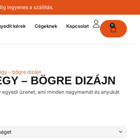
g ingyenes a szállítás.
yedit kérek
Cégeknek
Kapcsolat
0
 egy – bögre dizájn
EGY – BÖGRE DIZÁJN
egy egyedi üzenet, ami minden nagymamát és anyukát