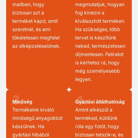
mailben, hogy
megmutatjuk, hogyan
biztosan azt a
fog kinézni a
terméket kapd, amit
kiválasztott terméken.
szeretnél, és ami
Ha szükséges, több
tökéletesen megfelel
tervet is készítünk
az elképzeléseidnek.
neked, természetesen
díjmentesen. Feliratot
is kérhetsz rá, hogy
még személyesebb
legyen.
3.
4.
Minőség
Gyártási átláthatóság
Termékeink kiváló
Amint elkészül a
minőségű anyagokból
terméked, küldünk
készülnek. Ha
róla egy fotót, hogy
gyártási hibából
biztosan tetszik-e, és