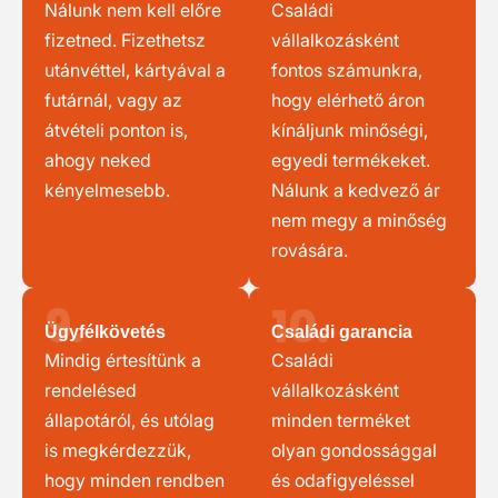
Nálunk nem kell előre
Családi
fizetned. Fizethetsz
vállalkozásként
utánvéttel, kártyával a
fontos számunkra,
futárnál, vagy az
hogy elérhető áron
átvételi ponton is,
kínáljunk minőségi,
ahogy neked
egyedi termékeket.
kényelmesebb.
Nálunk a kedvező ár
nem megy a minőség
rovására.
9.
10.
Ügyfélkövetés
Családi garancia
Mindig értesítünk a
Családi
rendelésed
vállalkozásként
állapotáról, és utólag
minden terméket
is megkérdezzük,
olyan gondossággal
hogy minden rendben
és odafigyeléssel