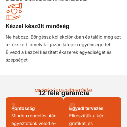
Kézzel készült minőség
Ne habozz! Böngéssz kollekciónkban és találd meg azt
az ékszert, amelyik igazán kifejezi egyéniségedet.
Élvezd a kézzel készített ékszerek egyediségét és
szépségét!
MINŐSÉG ÉS MEGBÍZHATÓSÁG
12 féle garancia
1.
2.
Pontosság
Egyedi tervezés
Minden rendelés után
Elkészítjük a kért
egyeztetünk veled e-
grafikát, és