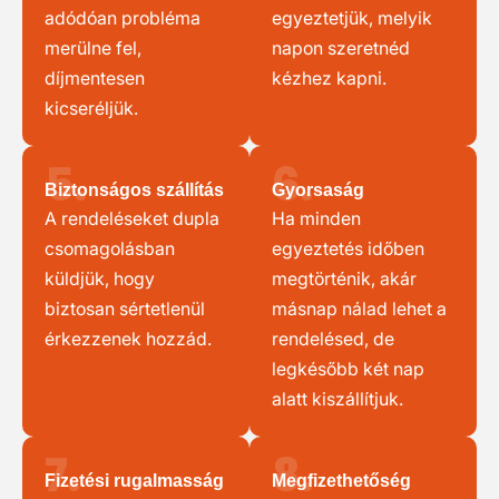
adódóan probléma
egyeztetjük, melyik
merülne fel,
napon szeretnéd
díjmentesen
kézhez kapni.
kicseréljük.
5.
6.
Biztonságos szállítás
Gyorsaság
A rendeléseket dupla
Ha minden
csomagolásban
egyeztetés időben
küldjük, hogy
megtörténik, akár
biztosan sértetlenül
másnap nálad lehet a
érkezzenek hozzád.
rendelésed, de
legkésőbb két nap
alatt kiszállítjuk.
7.
8.
Fizetési rugalmasság
Megfizethetőség