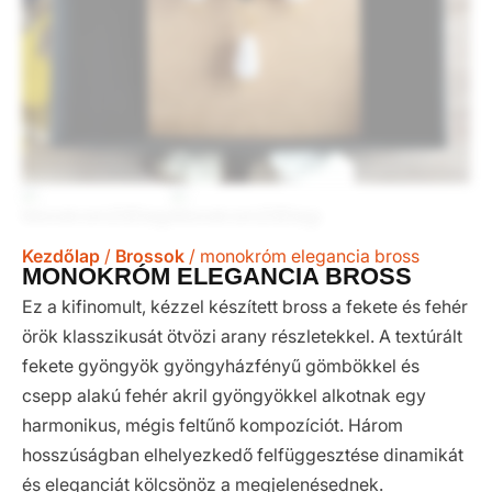
Kezdőlap
/
Brossok
/ monokróm elegancia bross
MONOKRÓM ELEGANCIA BROSS
Ez a kifinomult, kézzel készített bross a fekete és fehér
örök klasszikusát ötvözi arany részletekkel. A textúrált
fekete gyöngyök gyöngyházfényű gömbökkel és
csepp alakú fehér akril gyöngyökkel alkotnak egy
harmonikus, mégis feltűnő kompozíciót. Három
hosszúságban elhelyezkedő felfüggesztése dinamikát
és eleganciát kölcsönöz a megjelenésednek.