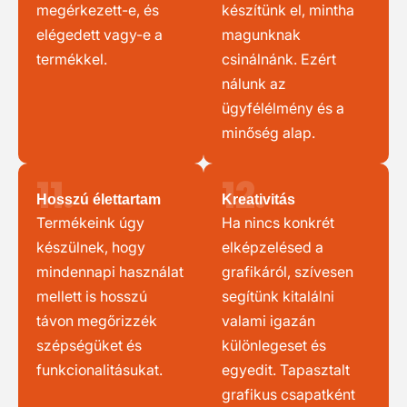
megérkezett-e, és
készítünk el, mintha
elégedett vagy-e a
magunknak
termékkel.
csinálnánk. Ezért
nálunk az
ügyfélélmény és a
minőség alap.
11.
12.
Hosszú élettartam
Kreativitás
Termékeink úgy
Ha nincs konkrét
készülnek, hogy
elképzelésed a
mindennapi használat
grafikáról, szívesen
mellett is hosszú
segítünk kitalálni
távon megőrizzék
valami igazán
szépségüket és
különlegeset és
funkcionalitásukat.
egyedit. Tapasztalt
grafikus csapatként