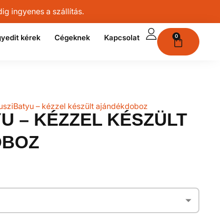
g ingyenes a szállítás.
yedit kérek
Cégeknek
Kapcsolat
0
usziBatyu – kézzel készült ajándékdoboz
U – KÉZZEL KÉSZÜLT
OBOZ