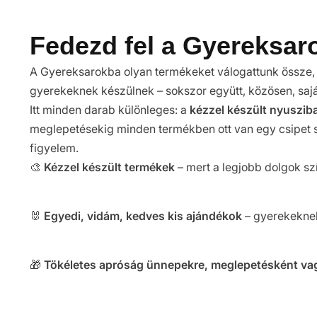
Fedezd fel a Gyereksaro
A Gyereksarokba olyan termékeket válogattunk össze, 
gyerekeknek készülnek – sokszor együtt, közösen, sajá
Itt minden darab különleges: a
kézzel készült nyuszib
meglepetésekig minden termékben ott van egy csipet s
figyelem.
🎨
Kézzel készült termékek
– mert a legjobb dolgok sz
🐰
Egyedi, vidám, kedves kis ajándékok
– gyerekeknek
🎁
Tökéletes apróság ünnepekre, meglepetésként va