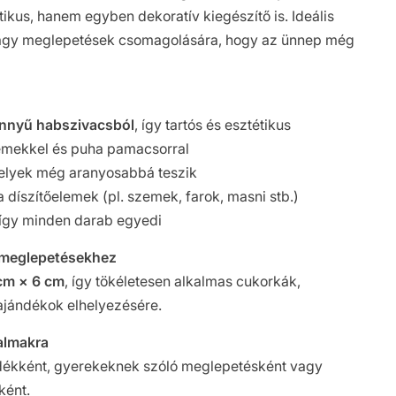
ikus, hanem egyben dekoratív kiegészítő is. Ideális
agy meglepetések csomagolására, hogy az ünnep még
nnyű habszivacsból
, így tartós és esztétikus
mekkel és puha pamacsorral
elyek még aranyosabbá teszik
 a díszítőelemek (pl. szemek, farok, masni stb.)
 így minden darab egyedi
 meglepetésekhez
cm × 6 cm
, így tökéletesen alkalmas cukorkák,
jándékok elhelyezésére.
almakra
dékként, gyerekeknek szóló meglepetésként vagy
ként.