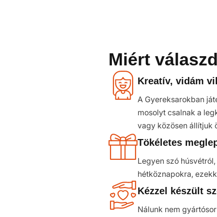
Miért válasz
Kreatív, vidám v
A Gyereksarokban játé
mosolyt csalnak a leg
vagy közösen állítjuk 
Tökéletes meglep
Legyen szó húsvétról,
hétköznapokra, ezekke
Kézzel készült sz
Nálunk nem gyártósorr