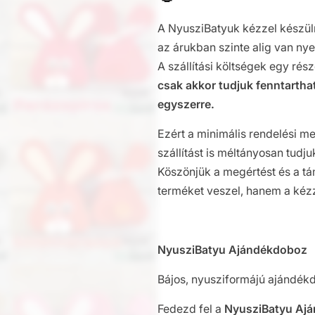
A NyusziBatyuk kézzel készüln
az árukban szinte alig van ny
A szállítási költségek egy rész
csak akkor tudjuk fenntarthat
egyszerre.
Ezért a minimális rendelési 
szállítást is méltányosan tudju
Köszönjük a megértést és a 
terméket veszel, hanem a kézze
NyusziBatyu Ajándékdoboz
Bájos, nyusziformájú ajándékd
Fedezd fel a
NyusziBatyu Aj