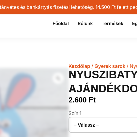
vétes és bankártyás fizetési lehetőség. 14.500 Ft felett pedi
Főoldal
Rólunk
Termékek
Eg
Kezdőlap
/
Gyerek sarok
/ Ny
NYUSZIBATY
AJÁNDÉKD
2.600
Ft
Szín 1