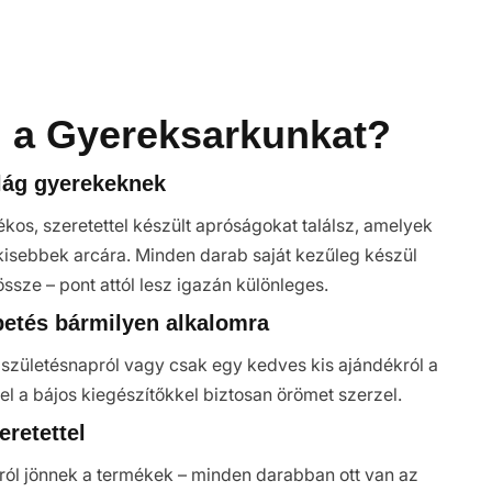
d a Gyereksarkunkat?
ilág gyerekeknek
kos, szeretettel készült apróságokat találsz, amelyek
kisebbek arcára. Minden darab saját kezűleg készül
össze – pont attól lesz igazán különleges.
etés bármilyen alkalomra
 születésnapról vagy csak egy kedves kis ajándékról a
l a bájos kiegészítőkkel biztosan örömet szerzel.
eretettel
ól jönnek a termékek – minden darabban ott van az