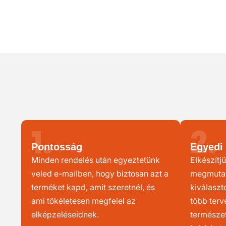
1.
2.
Pontosság
Egyedi 
Minden rendelés után egyeztetünk
Elkészítjü
veled e-mailben, hogy biztosan azt a
megmutatj
terméket kapd, amit szeretnél, és
kiválaszt
ami tökéletesen megfelel az
több terv
elképzeléseidnek.
természet