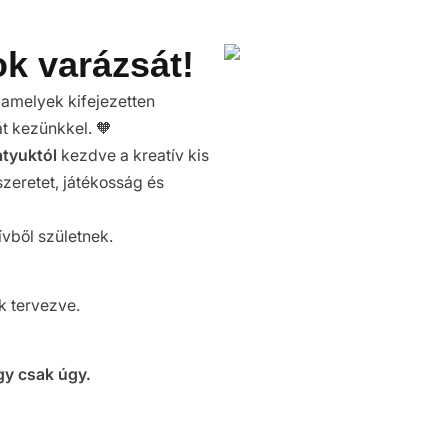
k varázsát!
amelyek kifejezetten
t kezünkkel. 🧡
atyuktól
kezdve a kreatív kis
zeretet, játékosság és
ívből születnek.
 tervezve.
gy csak úgy.