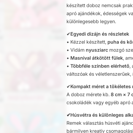
készített doboz nemcsak prakt
apró ajándékok, édességek v
különlegesebb legyen.
✔
Egyedi dizájn és részletek
• Kézzel készített,
puha és kö
• Vidám
nyusziarc
mozgó sze
•
Masnival átkötött fülek
, am
•
Többféle színben elérhető
,
változóak és véletlenszerűek,
✔
Kompakt méret a tökéletes
A doboz mérete kb.
8 cm × 7 
csokoládék vagy egyéb apró a
✔Húsvétra és különleges alk
Remek választás húsvéti aján
bármilyen kreatív csomagolás