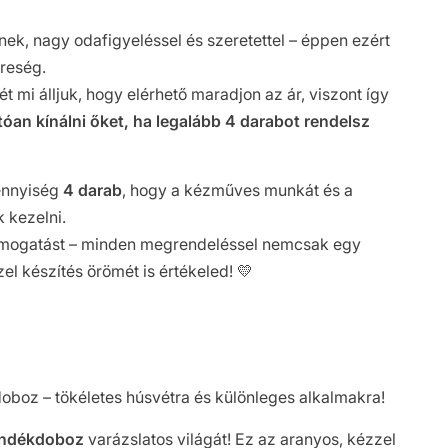
ek, nagy odafigyeléssel és szeretettel – éppen ezért
ereség.
ét mi álljuk, hogy elérhető maradjon az ár, viszont így
óan kínálni őket, ha legalább 4 darabot rendelsz
mennyiség
4 darab
, hogy a kézműves munkát és a
k kezelni.
támogatást – minden megrendeléssel nemcsak egy
l készítés örömét is értékeled! 💛
oboz – tökéletes húsvétra és különleges alkalmakra!
ándékdoboz
varázslatos világát! Ez az aranyos, kézzel