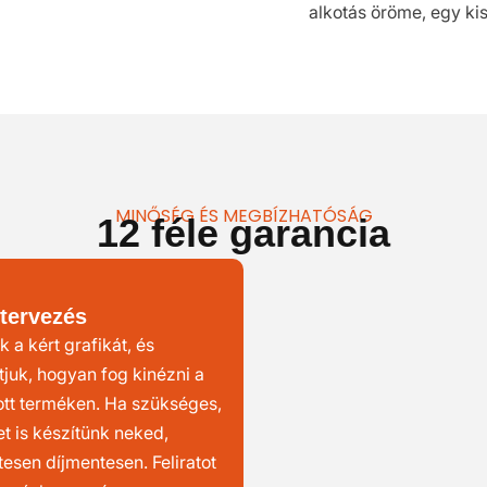
alkotás öröme, egy kis
MINŐSÉG ÉS MEGBÍZHATÓSÁG
12 féle garancia
tervezés
k a kért grafikát, és
uk, hogyan fog kinézni a
ott terméken. Ha szükséges,
et is készítünk neked,
esen díjmentesen. Feliratot