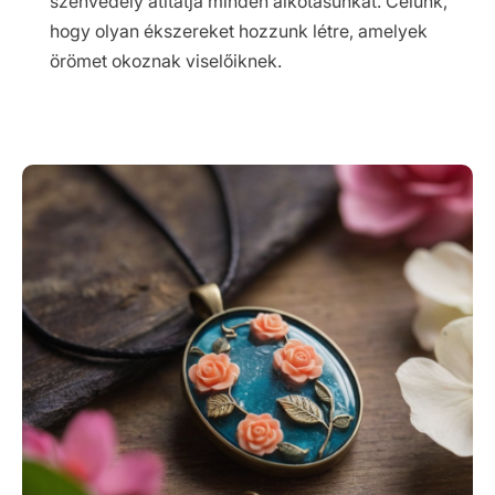
szenvedély átitatja minden alkotásunkat. Célunk,
hogy olyan ékszereket hozzunk létre, amelyek
örömet okoznak viselőiknek.