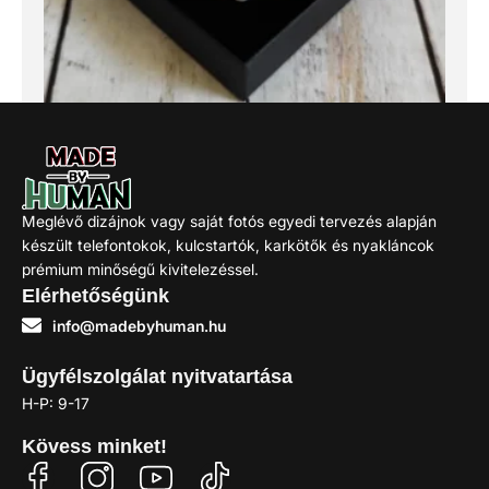
aranyfény gyöngy karkötő
1.390
Ft
Meglévő dizájnok vagy saját fotós egyedi tervezés alapján
készült telefontokok, kulcstartók, karkötők és nyakláncok
Kosárba
prémium minőségű kivitelezéssel.
Elérhetőségünk
info@madebyhuman.hu
Ügyfélszolgálat nyitvatartása
H-P: 9-17
Kövess minket!