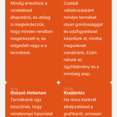
Mindig értesítünk a
Családi
rendelésed
vállalkozásként
állapotáról, és utólag
minden terméket
is megkérdezzük,
olyan gondossággal
hogy minden rendben
és odafigyeléssel
megérkezett-e, és
készítünk el, mintha
elégedett vagy-e a
magunknak
termékkel.
csinálnánk. Ezért
nálunk az
ügyfélélmény és a
minőség alap.
11.
12.
Hosszú élettartam
Kreativitás
Termékeink úgy
Ha nincs konkrét
készülnek, hogy
elképzelésed a
mindennapi használat
grafikáról, szívesen