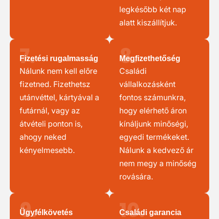
legkésőbb két nap
alatt kiszállítjuk.
7.
8.
Fizetési rugalmasság
Megfizethetőség
Nálunk nem kell előre
Családi
fizetned. Fizethetsz
vállalkozásként
utánvéttel, kártyával a
fontos számunkra,
futárnál, vagy az
hogy elérhető áron
átvételi ponton is,
kínáljunk minőségi,
ahogy neked
egyedi termékeket.
kényelmesebb.
Nálunk a kedvező ár
nem megy a minőség
rovására.
9.
10.
Ügyfélkövetés
Családi garancia