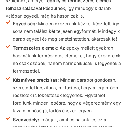
születnek, amelyek
epoxy és természetes elemek
felhasználásával készülnek
, így mindegyik darab
valóban egyedi, még ha hasonlóak is.
Egyediség:
Minden ékszerünk kézzel készített, így
soha nem találsz két teljesen egyformát. Mindegyik
darab egyedi és megismételhetetlen, akárcsak te!
Természetes elemek:
Az epoxy mellett gyakran
használunk természetes elemeket, hogy ékszereink
ne csak szépek, hanem harmonikusak is legyenek a
természettel.
Kézműves precizitás:
Minden darabot gondosan,
szeretettel készítünk, biztosítva, hogy a legapróbb
részletek is tökéletesek legyenek. Figyelmet
fordítunk minden lépésre, hogy a végeredmény egy
kiváló minőségű, tartós ékszer legyen.
Szenvedély:
Imádjuk, amit csinálunk, és ez a