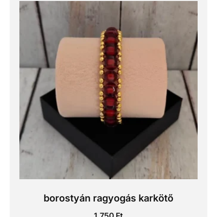
borostyán ragyogás karkötő
1.750
Ft