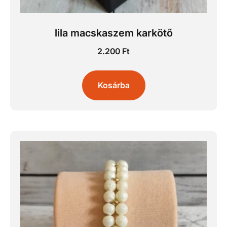
lila macskaszem karkötő
2.200
Ft
Kosárba