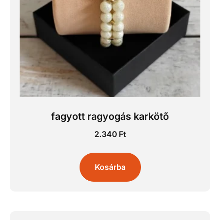
fagyott ragyogás karkötő
2.340
Ft
Kosárba