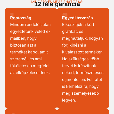
MINŐSÉG ÉS MEGBÍZHATÓSÁG
12 féle garancia
1.
2.
Pontosság
Egyedi tervezés
Minden rendelés után
Elkészítjük a kért
egyeztetünk veled e-
grafikát, és
mailben, hogy
megmutatjuk, hogyan
biztosan azt a
fog kinézni a
terméket kapd, amit
kiválasztott terméken.
szeretnél, és ami
Ha szükséges, több
tökéletesen megfelel
tervet is készítünk
az elképzeléseidnek.
neked, természetesen
díjmentesen. Feliratot
is kérhetsz rá, hogy
még személyesebb
legyen.