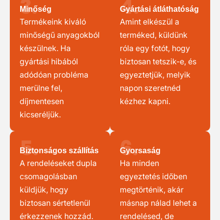
3.
4.
Minőség
Gyártási átláthatóság
Termékeink kiváló
Amint elkészül a
minőségű anyagokból
terméked, küldünk
készülnek. Ha
róla egy fotót, hogy
gyártási hibából
biztosan tetszik-e, és
adódóan probléma
egyeztetjük, melyik
merülne fel,
napon szeretnéd
díjmentesen
kézhez kapni.
kicseréljük.
5.
6.
Biztonságos szállítás
Gyorsaság
A rendeléseket dupla
Ha minden
csomagolásban
egyeztetés időben
küldjük, hogy
megtörténik, akár
biztosan sértetlenül
másnap nálad lehet a
érkezzenek hozzád.
rendelésed, de