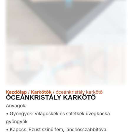
Kezdőlap
/
Karkötők
/ óceánkristály karkötő
ÓCEÁNKRISTÁLY KARKÖTŐ
Anyagok:
• Gyöngyök: Világoskék és sötétkék üvegkocka
gyöngyök
• Kapocs: Ezüst színű fém, lánchosszabbítóval