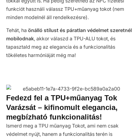
tokkal együtt is. Ha pedig szeretnéd az NFC fizetési
funkciót használi válassz TPU+műanyag tokot (nem
minden modelnél áll rendelkezésre).
Tehát, ha
önálló stílust és páratlan védelmet szeretnél
mobilodnak
, akkor válaszd a TPU-ALU tokot, és
tapasztald meg az elegancia és a funkcionalitás
tökéletes harmóniáját még ma!
Fedezd fel a TPU+műanyag Tok
Varázsát – kifinomult elegancia,
megbízható funkcionalitás!
Ismerd meg a TPU műanyag Tokot, ami nem csak
védelmet nyújt, hanem a funkcionalitás terén is