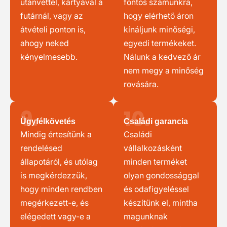
utánvéttel, kártyával a
fontos számunkra,
futárnál, vagy az
hogy elérhető áron
átvételi ponton is,
kínáljunk minőségi,
ahogy neked
egyedi termékeket.
kényelmesebb.
Nálunk a kedvező ár
nem megy a minőség
rovására.
9.
10.
Ügyfélkövetés
Családi garancia
Mindig értesítünk a
Családi
rendelésed
vállalkozásként
állapotáról, és utólag
minden terméket
is megkérdezzük,
olyan gondossággal
hogy minden rendben
és odafigyeléssel
megérkezett-e, és
készítünk el, mintha
elégedett vagy-e a
magunknak