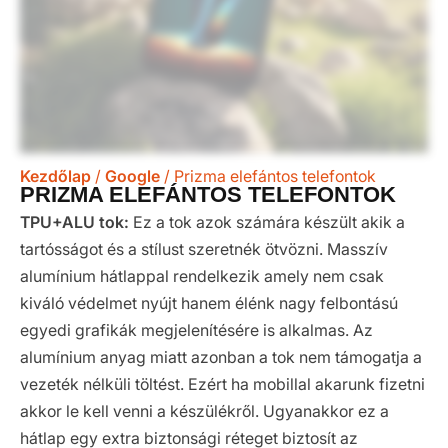
Kezdőlap
/
Google
/ Prizma elefántos telefontok
PRIZMA ELEFÁNTOS TELEFONTOK
TPU+ALU tok:
Ez a tok azok számára készült akik a
tartósságot és a stílust szeretnék ötvözni. Masszív
alumínium hátlappal rendelkezik amely nem csak
kiváló védelmet nyújt hanem élénk nagy felbontású
egyedi grafikák megjelenítésére is alkalmas. Az
alumínium anyag miatt azonban a tok nem támogatja a
vezeték nélküli töltést. Ezért ha mobillal akarunk fizetni
akkor le kell venni a készülékről. Ugyanakkor ez a
hátlap egy extra biztonsági réteget biztosít az