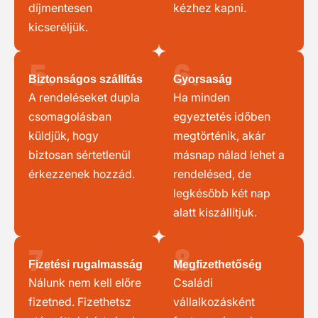
díjmentesen
kézhez kapni.
kicseréljük.
5.
6.
Biztonságos szállítás
Gyorsaság
A rendeléseket dupla
Ha minden
csomagolásban
egyeztetés időben
küldjük, hogy
megtörténik, akár
biztosan sértetlenül
másnap nálad lehet a
érkezzenek hozzád.
rendelésed, de
legkésőbb két nap
alatt kiszállítjuk.
7.
8.
Fizetési rugalmasság
Megfizethetőség
Nálunk nem kell előre
Családi
fizetned. Fizethetsz
vállalkozásként