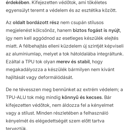
érdekében
. Kifejezetten védőtok, ami tökéletes
egyensúlyt teremt a védelem és az esztétika között.
Az
oldalt bordázott rész
nem csupán stílusos
megjelenést kölcsönöz, hanem
biztos fogást is nyújt
,
így nem kell aggódnod az esetleges készülék elejtés
miatt. A félbehajtás elleni küzdelem új szintjét képviseli
az alumíniumlap, melyet a tok hátoldalába integráltunk.
Ezáltal a TPU tok olyan
merev és stabil
, hogy
megakadályozza a készülék bármilyen nem kívánt
hajlítását vagy deformálódását.
De ne tévesszen meg bennünket az extrém védelem; a
TPU-ALU tok még mindig
könnyű és kecses
. Bár
kifejezetten védőtok, nem áldozza fel a kényelmet
vagy a stílust. Minden részletében a felhasználó
kényelmét és elégedettségét szem előtt tartva
terveztük.