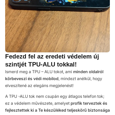
Fedezd fel az eredeti védelem új
szintjét TPU-ALU tokkal!
Ismerd meg a TPU – ALU tokot, ami
minden oldalról
körbeveszi és védi mobilod
, mindezt anélkül, hogy
elveszítené az elegáns megjelenést!
A TPU -ALU tok nem csupán egy átlagos telefon tok;
ez a védelem művészete, amelyet
profik terveztek és
fejlesztettek ki a Te készüléked teljeskörű biztonsága