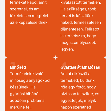
terméket kapd, amit
kiválasztott terméken.
szeretnél, és ami
Ha szükséges, több
tökéletesen megfelel
tervet is készítünk
az elképzeléseidnek.
neked, természetesen
díjmentesen. Feliratot
is kérhetsz rá, hogy
még személyesebb
legyen.
3.
4.
Minőség
Gyártási átláthatóság
Termékeink kiváló
Amint elkészül a
minőségű anyagokból
terméked, küldünk
készülnek. Ha
róla egy fotót, hogy
gyártási hibából
biztosan tetszik-e, és
adódóan probléma
egyeztetjük, melyik
merülne fel,
napon szeretnéd