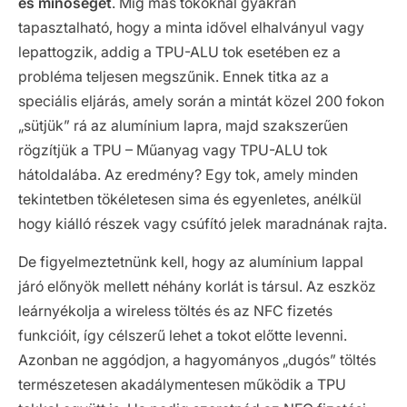
és minőségét
. Míg más tokoknál gyakran
tapasztalható, hogy a minta idővel elhalványul vagy
lepattogzik, addig a TPU-ALU tok esetében ez a
probléma teljesen megszűnik. Ennek titka az a
speciális eljárás, amely során a mintát közel 200 fokon
„sütjük” rá az alumínium lapra, majd szakszerűen
rögzítjük a TPU – Műanyag vagy TPU-ALU tok
hátoldalába. Az eredmény? Egy tok, amely minden
tekintetben tökéletesen sima és egyenletes, anélkül
hogy kiálló részek vagy csúfító jelek maradnának rajta.
De figyelmeztetnünk kell, hogy az alumínium lappal
járó előnyök mellett néhány korlát is társul. Az eszköz
leárnyékolja a wireless töltés és az NFC fizetés
funkcióit, így célszerű lehet a tokot előtte levenni.
Azonban ne aggódjon, a hagyományos „dugós” töltés
természetesen akadálymentesen működik a TPU