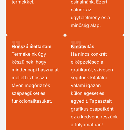
termékkel.
csinálnánk. Ezért
nálunk az
ügyfélélmény és a
minőség alap.
11.
12.
Hosszú élettartam
Kreativitás
Termékeink úgy
Ha nincs konkrét
készülnek, hogy
elképzelésed a
mindennapi használat
grafikáról, szívesen
mellett is hosszú
segítünk kitalálni
távon megőrizzék
valami igazán
szépségüket és
különlegeset és
funkcionalitásukat.
egyedit. Tapasztalt
grafikus csapatként
ez a kedvenc részünk
a folyamatban!