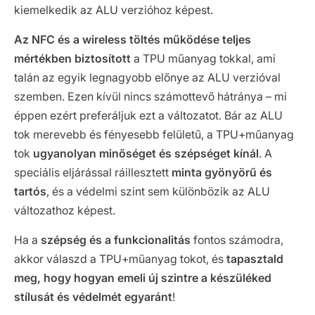
kiemelkedik az ALU verzióhoz képest.
Az NFC és a wireless töltés működése teljes
mértékben biztosított
a TPU műanyag tokkal, ami
talán az egyik legnagyobb előnye az ALU verzióval
szemben. Ezen kívül nincs számottevő hátránya – mi
éppen ezért preferáljuk ezt a változatot. Bár az ALU
tok merevebb és fényesebb felületű, a TPU+műanyag
tok
ugyanolyan minőséget és szépséget kínál
. A
speciális eljárással ráillesztett
minta gyönyörű és
tartós
, és a védelmi szint sem különbözik az ALU
változathoz képest.
Ha a
szépség és a funkcionalitás
fontos számodra,
akkor válaszd a TPU+műanyag tokot, és
tapasztald
meg, hogy hogyan emeli új szintre a készüléked
stílusát és védelmét egyaránt
!