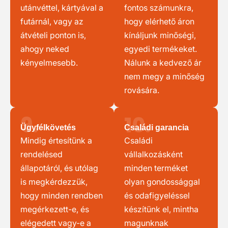
utánvéttel, kártyával a
fontos számunkra,
futárnál, vagy az
hogy elérhető áron
átvételi ponton is,
kínáljunk minőségi,
ahogy neked
egyedi termékeket.
kényelmesebb.
Nálunk a kedvező ár
nem megy a minőség
rovására.
9.
10.
Ügyfélkövetés
Családi garancia
Mindig értesítünk a
Családi
rendelésed
vállalkozásként
állapotáról, és utólag
minden terméket
is megkérdezzük,
olyan gondossággal
hogy minden rendben
és odafigyeléssel
megérkezett-e, és
készítünk el, mintha
elégedett vagy-e a
magunknak