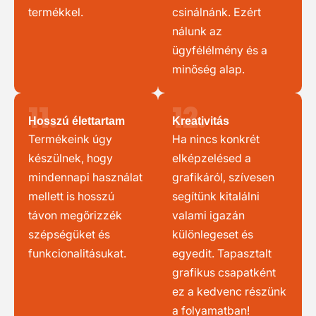
termékkel.
csinálnánk. Ezért
nálunk az
ügyfélélmény és a
minőség alap.
11.
12.
Hosszú élettartam
Kreativitás
Termékeink úgy
Ha nincs konkrét
készülnek, hogy
elképzelésed a
mindennapi használat
grafikáról, szívesen
mellett is hosszú
segítünk kitalálni
távon megőrizzék
valami igazán
szépségüket és
különlegeset és
funkcionalitásukat.
egyedit. Tapasztalt
grafikus csapatként
ez a kedvenc részünk
a folyamatban!