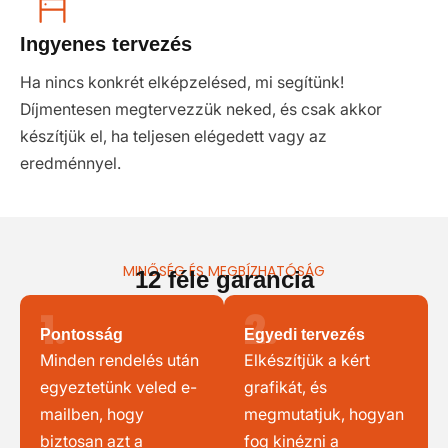
Ingyenes tervezés
Ha nincs konkrét elképzelésed, mi segítünk!
Díjmentesen megtervezzük neked, és csak akkor
készítjük el, ha teljesen elégedett vagy az
eredménnyel.
MINŐSÉG ÉS MEGBÍZHATÓSÁG
12 féle garancia
1.
2.
Pontosság
Egyedi tervezés
Minden rendelés után
Elkészítjük a kért
egyeztetünk veled e-
grafikát, és
mailben, hogy
megmutatjuk, hogyan
biztosan azt a
fog kinézni a