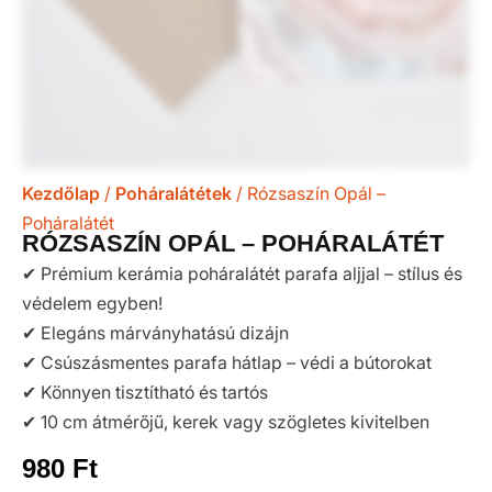
Kezdőlap
/
Poháralátétek
/ Rózsaszín Opál –
Poháralátét
RÓZSASZÍN OPÁL – POHÁRALÁTÉT
✔ Prémium kerámia poháralátét parafa aljjal – stílus és
védelem egyben!
✔ Elegáns márványhatású dizájn
✔ Csúszásmentes parafa hátlap – védi a bútorokat
✔ Könnyen tisztítható és tartós
✔ 10 cm átmérőjű, kerek vagy szögletes kivitelben
980
Ft