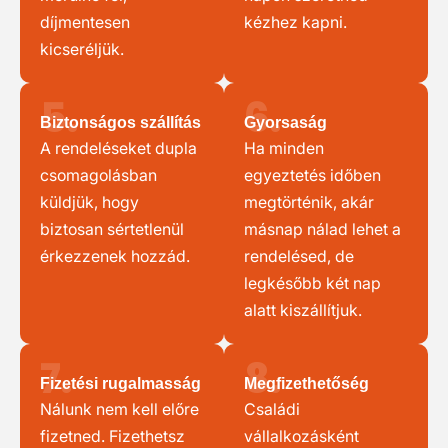
díjmentesen
kézhez kapni.
kicseréljük.
5.
6.
Biztonságos szállítás
Gyorsaság
A rendeléseket dupla
Ha minden
csomagolásban
egyeztetés időben
küldjük, hogy
megtörténik, akár
biztosan sértetlenül
másnap nálad lehet a
érkezzenek hozzád.
rendelésed, de
legkésőbb két nap
alatt kiszállítjuk.
7.
8.
Fizetési rugalmasság
Megfizethetőség
Nálunk nem kell előre
Családi
fizetned. Fizethetsz
vállalkozásként