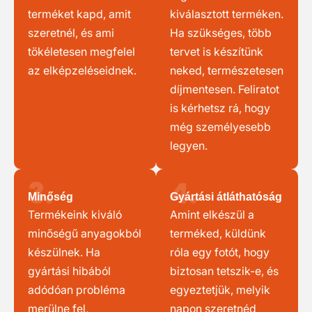
terméket kapd, amit
kiválasztott terméken.
szeretnél, és ami
Ha szükséges, több
tökéletesen megfelel
tervet is készítünk
az elképzeléseidnek.
neked, természetesen
díjmentesen. Feliratot
is kérhetsz rá, hogy
még személyesebb
legyen.
3.
4.
Minőség
Gyártási átláthatóság
Termékeink kiváló
Amint elkészül a
minőségű anyagokból
terméked, küldünk
készülnek. Ha
róla egy fotót, hogy
gyártási hibából
biztosan tetszik-e, és
adódóan probléma
egyeztetjük, melyik
merülne fel,
napon szeretnéd