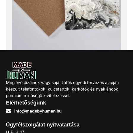
Arisztokróm – Poháralátét
980
Ft
Meglévő dizájnok vagy saját fotós egyedi tervezés alapján
készült telefontokok, kulcstartók, karkötők és nyakláncok
Kosárba
prémium minőségű kivitelezéssel.
Elérhetőségünk
info@madebyhuman.hu
Ügyfélszolgálat nyitvatartása
H-P: 9-17