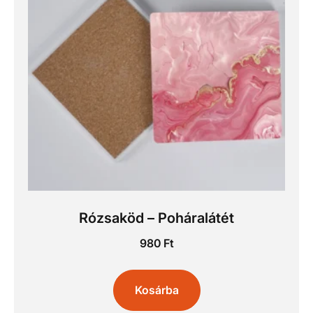
Rózsaköd – Poháralátét
980
Ft
Kosárba