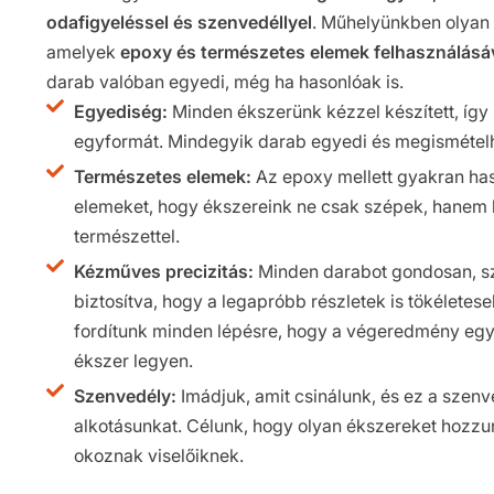
odafigyeléssel és szenvedéllyel
. Műhelyünkben olyan
amelyek
epoxy és természetes elemek felhasználásá
darab valóban egyedi, még ha hasonlóak is.
Egyediség:
Minden ékszerünk kézzel készített, így 
egyformát. Mindegyik darab egyedi és megismételhe
Természetes elemek:
Az epoxy mellett gyakran ha
elemeket, hogy ékszereink ne csak szépek, hanem 
természettel.
Kézműves precizitás:
Minden darabot gondosan, sze
biztosítva, hogy a legapróbb részletek is tökéletes
fordítunk minden lépésre, hogy a végeredmény egy 
ékszer legyen.
Szenvedély:
Imádjuk, amit csinálunk, és ez a szenv
alkotásunkat. Célunk, hogy olyan ékszereket hozzu
okoznak viselőiknek.