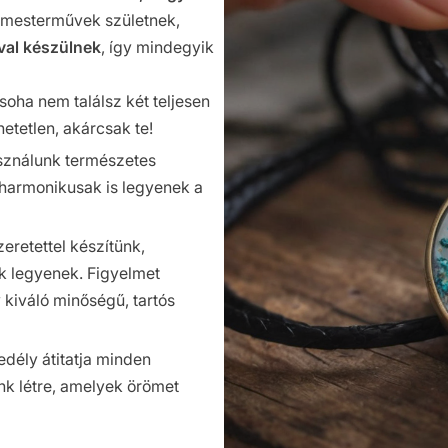
 mesterművek születnek,
val készülnek
, így mindegyik
soha nem találsz két teljesen
tetlen, akárcsak te!
sználunk természetes
harmonikusak is legyenek a
retettel készítünk,
ek legyenek. Figyelmet
kiváló minőségű, tartós
edély átitatja minden
nk létre, amelyek örömet