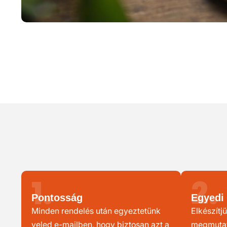
1.
2.
Pontosság
Egyedi 
Minden rendelés után egyeztetünk
Elkészítjü
veled e-mailben, hogy biztosan azt a
megmutatj