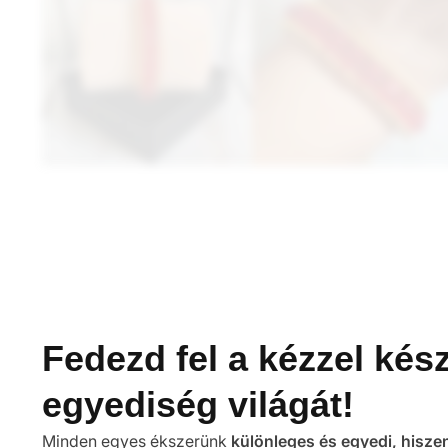
Fedezd fel a kézzel kész
egyediség világát!
Minden egyes ékszerünk
különleges és egyedi, hisze