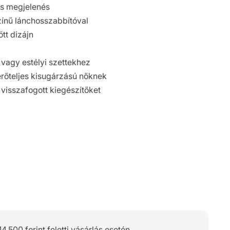
us megjelenés
színű lánchosszabbítóval
tt dizájn
 vagy estélyi szettekhez
rőteljes kisugárzású nőknek
 visszafogott kiegészítőket
14.500 forint feletti vásárlás esetén