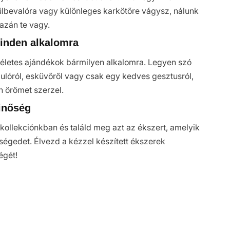
ülbevalóra vagy különleges karkötőre vágysz, nálunk
gazán te vagy.
inden alkalomra
életes ajándékok bármilyen alkalomra. Legyen szó
dulóról, esküvőről vagy csak egy kedves gesztusról,
n örömet szerzel.
inőség
ollekciónkban és találd meg azt az ékszert, amelyik
iségedet. Élvezd a kézzel készített ékszerek
égét!