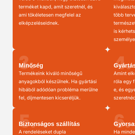
terméket kapd, amit szeretnél, és
kiválaszt
ami tökéletesen megfelel az
több terv
elképzeléseidnek.
természet
is kérhet
személye
3.
4.
Minőség
Gyártás
Termékeink kiváló minőségű
Amint elk
anyagokból készülnek. Ha gyártási
róla egy f
hibából adódóan probléma merülne
e, és egy
fel, díjmentesen kicseréljük.
szeretnéd
5.
6.
Biztonságos szállítás
Gyorsa
A rendeléseket dupla
Ha minde