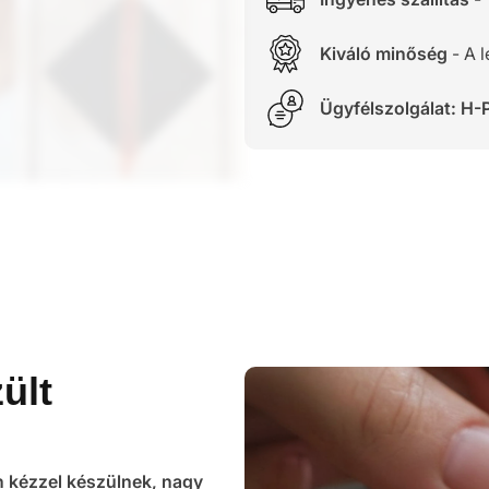
Kiváló minőség
- A 
Ügyfélszolgálat: H-P
ült
n kézzel készülnek, nagy