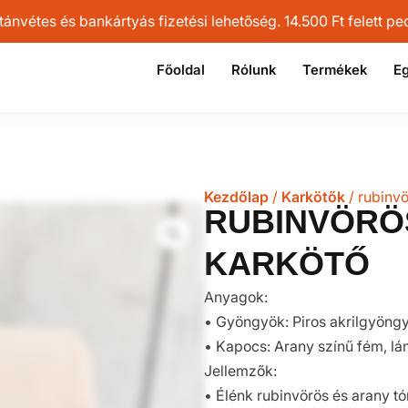
vétes és bankártyás fizetési lehetőség. 14.500 Ft felett pedi
Főoldal
Rólunk
Termékek
Eg
Kezdőlap
/
Karkötők
/ rubinv
RUBINVÖRÖ
KARKÖTŐ
Anyagok:
• Gyöngyök: Piros akrilgyöng
• Kapocs: Arany színű fém, l
Jellemzők:
• Élénk rubinvörös és arany t