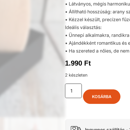
• Látványos, mégis harmonik
• Állítható hosszúság: arany 
• Kézzel készült, precízen fűzö
Ideális választás:
• Ünnepi alkalmakra, randikra
• Ajándékként romantikus és e
• Ha szereted a nőies, de nem
1.990
Ft
2 készleten
KOSÁRBA
Ingyenes szállítás
- 