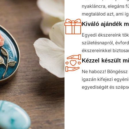
nyakláncra, elegáns f
megtalálod azt, ami i
Kiváló ajándék m
Egyedi ékszereink tök
születésnapról, évfor
ékszereinkkel biztosa
Kézzel készült m
Ne habozz! Böngéssz k
igazán kifejezi egyén
egyediségét és széps