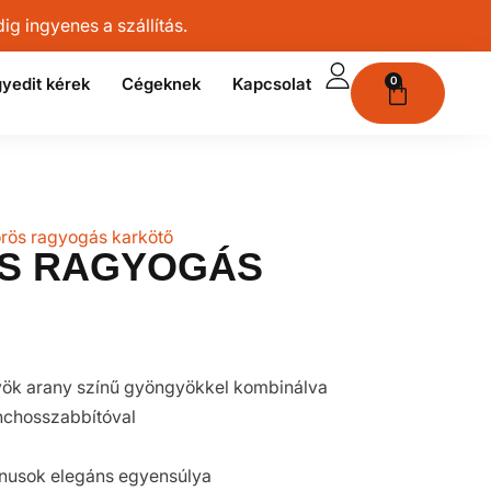
g ingyenes a szállítás.
yedit kérek
Cégeknek
Kapcsolat
0
örös ragyogás karkötő
S RAGYOGÁS
yök arany színű gyöngyökkel kombinálva
ánchosszabbítóval
ónusok elegáns egyensúlya