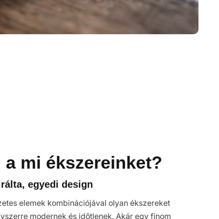
d a mi ékszereinket?
rálta, egyedi design
zetes elemek kombinációjával olyan ékszereket
yszerre modernek és időtlenek. Akár egy finom