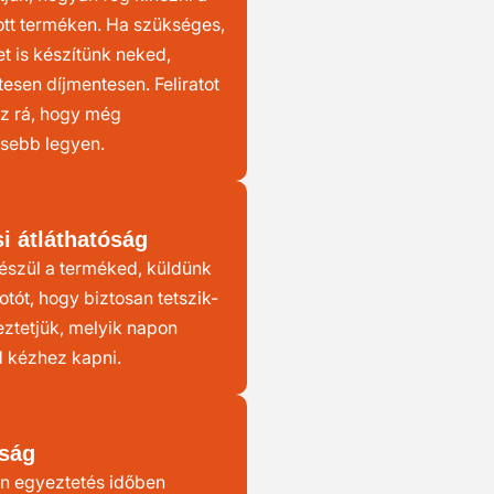
ott terméken. Ha szükséges,
et is készítünk neked,
esen díjmentesen. Feliratot
sz rá, hogy még
sebb legyen.
i átláthatóság
észül a terméked, küldünk
otót, hogy biztosan tetszik-
eztetjük, melyik napon
 kézhez kapni.
ság
n egyeztetés időben