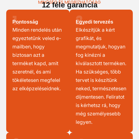
MINŐSÉG ÉS MEGBÍZHATÓSÁG
12 féle garancia
1.
2.
Pontosság
Egyedi tervezés
Minden rendelés után
Elkészítjük a kért
egyeztetünk veled e-
grafikát, és
mailben, hogy
megmutatjuk, hogyan
biztosan azt a
fog kinézni a
terméket kapd, amit
kiválasztott terméken.
szeretnél, és ami
Ha szükséges, több
tökéletesen megfelel
tervet is készítünk
az elképzeléseidnek.
neked, természetesen
díjmentesen. Feliratot
is kérhetsz rá, hogy
még személyesebb
legyen.