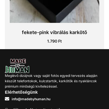
fekete-pink vibrálás karkötő
1.790
Ft
Kosárba
Meglévő dizájnok vagy saját fotós egyedi tervezés alapján
készült telefontokok, kulcstartók, karkötők és nyakláncok
prémium minőségű kivitelezéssel.
Elérhetőségünk
info@madebyhuman.hu