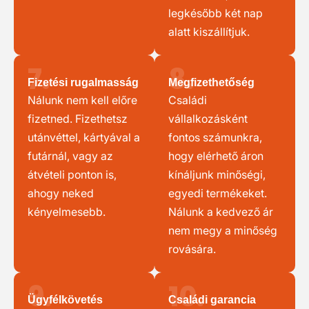
legkésőbb két nap
alatt kiszállítjuk.
7.
8.
Fizetési rugalmasság
Megfizethetőség
Nálunk nem kell előre
Családi
fizetned. Fizethetsz
vállalkozásként
utánvéttel, kártyával a
fontos számunkra,
futárnál, vagy az
hogy elérhető áron
átvételi ponton is,
kínáljunk minőségi,
ahogy neked
egyedi termékeket.
kényelmesebb.
Nálunk a kedvező ár
nem megy a minőség
rovására.
9.
10.
Ügyfélkövetés
Családi garancia