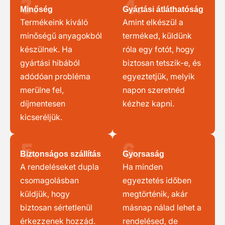
3.
4.
Minőség
Gyártási átláthatóság
Termékeink kiváló
Amint elkészül a
minőségű anyagokból
terméked, küldünk
készülnek. Ha
róla egy fotót, hogy
gyártási hibából
biztosan tetszik-e, és
adódóan probléma
egyeztetjük, melyik
merülne fel,
napon szeretnéd
díjmentesen
kézhez kapni.
kicseréljük.
5.
6.
Biztonságos szállítás
Gyorsaság
A rendeléseket dupla
Ha minden
csomagolásban
egyeztetés időben
küldjük, hogy
megtörténik, akár
biztosan sértetlenül
másnap nálad lehet a
érkezzenek hozzád.
rendelésed, de