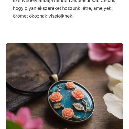
szenvedély átitatja minden alkotásunkat. Célunk,
hogy olyan ékszereket hozzunk létre, amelyek
örömet okoznak viselőiknek.