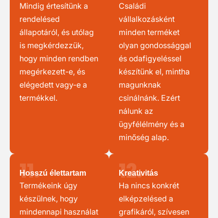
Mindig értesítünk a
Családi
rendelésed
vállalkozásként
állapotáról, és utólag
minden terméket
is megkérdezzük,
olyan gondossággal
hogy minden rendben
és odafigyeléssel
megérkezett-e, és
készítünk el, mintha
elégedett vagy-e a
magunknak
termékkel.
csinálnánk. Ezért
nálunk az
ügyfélélmény és a
minőség alap.
11.
12.
Hosszú élettartam
Kreativitás
Termékeink úgy
Ha nincs konkrét
készülnek, hogy
elképzelésed a
mindennapi használat
grafikáról, szívesen