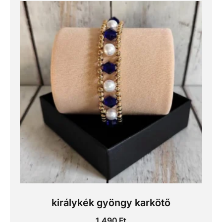
királykék gyöngy karkötő
1.490
Ft