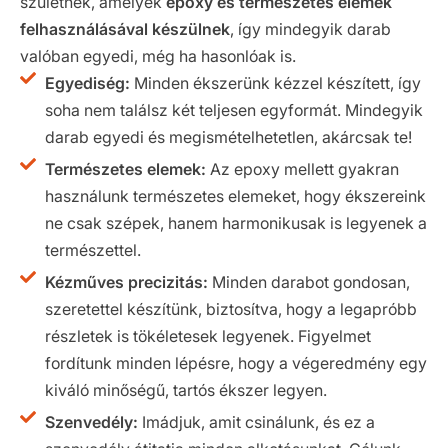
születnek, amelyek
epoxy és természetes elemek
felhasználásával készülnek
, így mindegyik darab
valóban egyedi, még ha hasonlóak is.
Egyediség:
Minden ékszerünk kézzel készített, így
soha nem találsz két teljesen egyformát. Mindegyik
darab egyedi és megismételhetetlen, akárcsak te!
Természetes elemek:
Az epoxy mellett gyakran
használunk természetes elemeket, hogy ékszereink
ne csak szépek, hanem harmonikusak is legyenek a
természettel.
Kézműves precizitás:
Minden darabot gondosan,
szeretettel készítünk, biztosítva, hogy a legapróbb
részletek is tökéletesek legyenek. Figyelmet
fordítunk minden lépésre, hogy a végeredmény egy
kiváló minőségű, tartós ékszer legyen.
Szenvedély:
Imádjuk, amit csinálunk, és ez a