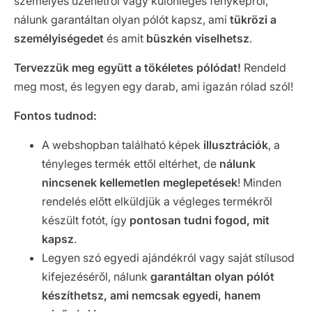
személyes üzenetről vagy különleges fényképről,
nálunk garantáltan olyan pólót kapsz, ami
tükrözi a
személyiségedet
és amit
büszkén viselhetsz
.
Tervezzük meg együtt a tökéletes pólódat!
Rendeld
meg most, és legyen egy darab, ami igazán rólad szól!
Fontos tudnod:
A webshopban található képek
illusztrációk
, a
tényleges termék ettől eltérhet, de
nálunk
nincsenek kellemetlen meglepetések
! Minden
rendelés előtt elküldjük a végleges termékről
készült fotót, így
pontosan tudni fogod, mit
kapsz
.
Legyen szó egyedi ajándékról vagy saját stílusod
kifejezéséről, nálunk
garantáltan olyan pólót
készíthetsz, ami nemcsak egyedi, hanem