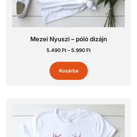
Mezei Nyuszi – póló dizájn
5.490
Ft
–
5.990
Ft
Kosárba