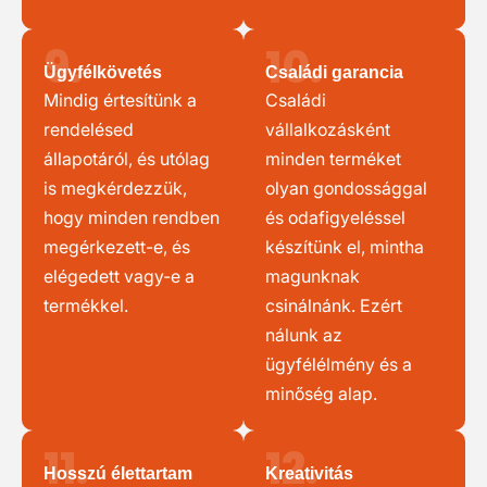
9.
10.
Ügyfélkövetés
Családi garancia
Mindig értesítünk a
Családi
rendelésed
vállalkozásként
állapotáról, és utólag
minden terméket
is megkérdezzük,
olyan gondossággal
hogy minden rendben
és odafigyeléssel
megérkezett-e, és
készítünk el, mintha
elégedett vagy-e a
magunknak
termékkel.
csinálnánk. Ezért
nálunk az
ügyfélélmény és a
minőség alap.
11.
12.
Hosszú élettartam
Kreativitás