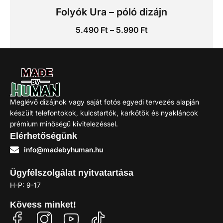
Folyók Ura – póló dizájn
5.490
Ft
–
5.990
Ft
Kosárba
Meglévő dizájnok vagy saját fotós egyedi tervezés alapján
készült telefontokok, kulcstartók, karkötők és nyakláncok
prémium minőségű kivitelezéssel.
Elérhetőségünk
info@madebyhuman.hu
Ügyfélszolgálat nyitvatartása
H-P: 9-17
Kövess minket!