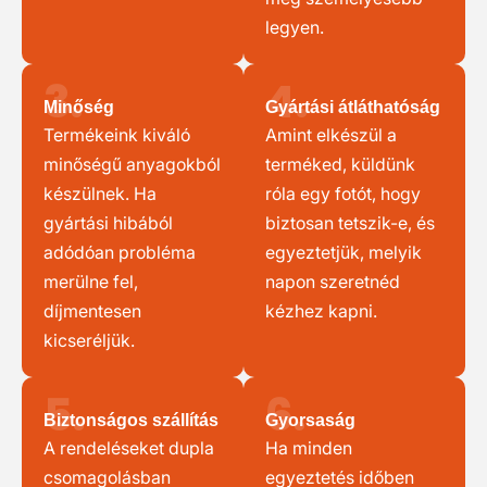
legyen.
3.
4.
Minőség
Gyártási átláthatóság
Termékeink kiváló
Amint elkészül a
minőségű anyagokból
terméked, küldünk
készülnek. Ha
róla egy fotót, hogy
gyártási hibából
biztosan tetszik-e, és
adódóan probléma
egyeztetjük, melyik
merülne fel,
napon szeretnéd
díjmentesen
kézhez kapni.
kicseréljük.
5.
6.
Biztonságos szállítás
Gyorsaság
A rendeléseket dupla
Ha minden
csomagolásban
egyeztetés időben