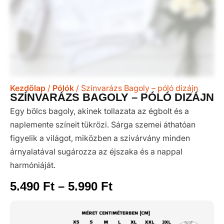
Kezdőlap
/
Pólók
/ Színvarázs Bagoly – póló dizájn
SZÍNVARÁZS BAGOLY – PÓLÓ DIZÁJN
Egy bölcs bagoly, akinek tollazata az égbolt és a
naplemente színeit tükrözi. Sárga szemei áthatóan
figyelik a világot, miközben a szivárvány minden
árnyalatával sugározza az éjszaka és a nappal
harmóniáját.
5.490
Ft
–
5.990
Ft