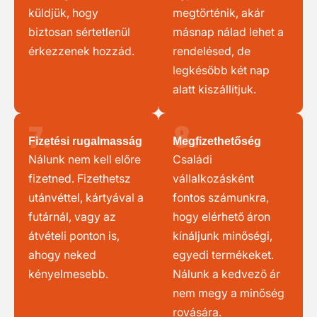
küldjük, hogy
megtörténik, akár
biztosan sértetlenül
másnap nálad lehet a
érkezzenek hozzád.
rendelésed, de
legkésőbb két nap
alatt kiszállítjuk.
7.
8.
Fizetési rugalmasság
Megfizethetőség
Nálunk nem kell előre
Családi
fizetned. Fizethetsz
vállalkozásként
utánvéttel, kártyával a
fontos számunkra,
futárnál, vagy az
hogy elérhető áron
átvételi ponton is,
kínáljunk minőségi,
ahogy neked
egyedi termékeket.
kényelmesebb.
Nálunk a kedvező ár
nem megy a minőség
rovására.