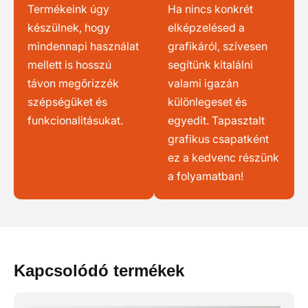
Termékeink úgy
Ha nincs konkrét
készülnek, hogy
elképzelésed a
mindennapi használat
grafikáról, szívesen
mellett is hosszú
segítünk kitalálni
távon megőrizzék
valami igazán
szépségüket és
különlegeset és
funkcionalitásukat.
egyedit. Tapasztalt
grafikus csapatként
ez a kedvenc részünk
a folyamatban!
Kapcsolódó termékek