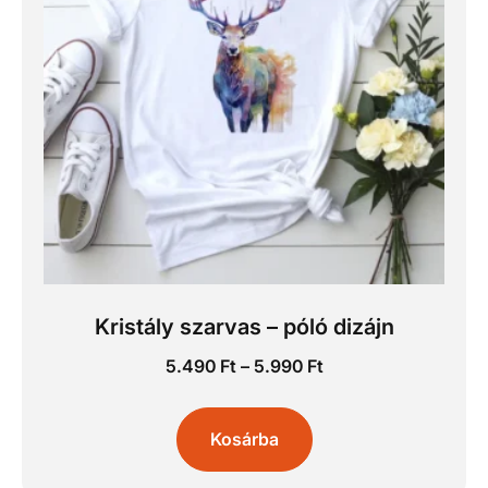
Kristály szarvas – póló dizájn
5.490
Ft
–
5.990
Ft
Kosárba