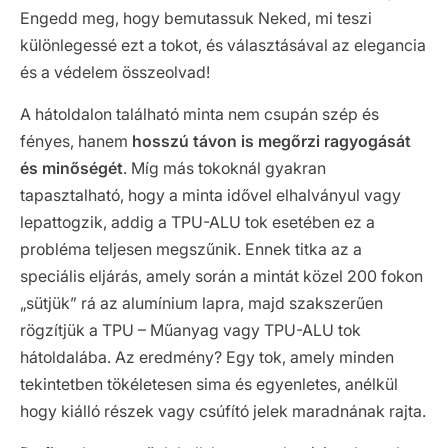
Engedd meg, hogy bemutassuk Neked, mi teszi
különlegessé ezt a tokot, és választásával az elegancia
és a védelem összeolvad!
A hátoldalon található minta nem csupán szép és
fényes, hanem
hosszú távon is megőrzi ragyogását
és minőségét
. Míg más tokoknál gyakran
tapasztalható, hogy a minta idővel elhalványul vagy
lepattogzik, addig a TPU-ALU tok esetében ez a
probléma teljesen megszűnik. Ennek titka az a
speciális eljárás, amely során a mintát közel 200 fokon
„sütjük” rá az alumínium lapra, majd szakszerűen
rögzítjük a TPU – Műanyag vagy TPU-ALU tok
hátoldalába. Az eredmény? Egy tok, amely minden
tekintetben tökéletesen sima és egyenletes, anélkül
hogy kiálló részek vagy csúfító jelek maradnának rajta.