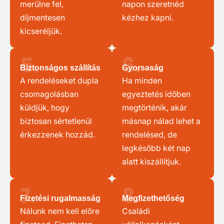
merülne fel,
napon szeretnéd
díjmentesen
kézhez kapni.
kicseréljük.
5.
6.
Biztonságos szállítás
Gyorsaság
A rendeléseket dupla
Ha minden
csomagolásban
egyeztetés időben
küldjük, hogy
megtörténik, akár
biztosan sértetlenül
másnap nálad lehet a
érkezzenek hozzád.
rendelésed, de
legkésőbb két nap
alatt kiszállítjuk.
7.
8.
Fizetési rugalmasság
Megfizethetőség
Nálunk nem kell előre
Családi