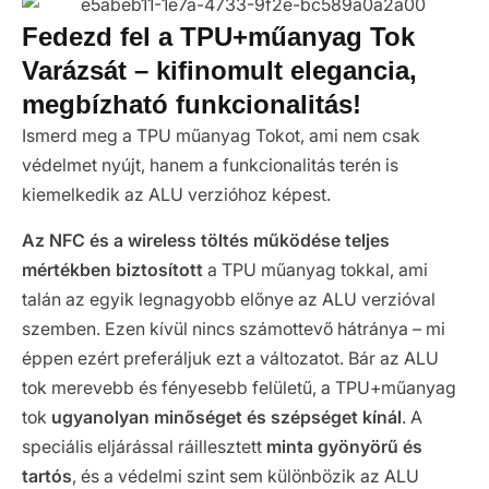
Fedezd fel a TPU+műanyag Tok
Varázsát – kifinomult elegancia,
megbízható funkcionalitás!
Ismerd meg a TPU műanyag Tokot, ami nem csak
védelmet nyújt, hanem a funkcionalitás terén is
kiemelkedik az ALU verzióhoz képest.
Az NFC és a wireless töltés működése teljes
mértékben biztosított
a TPU műanyag tokkal, ami
talán az egyik legnagyobb előnye az ALU verzióval
szemben. Ezen kívül nincs számottevő hátránya – mi
éppen ezért preferáljuk ezt a változatot. Bár az ALU
tok merevebb és fényesebb felületű, a TPU+műanyag
tok
ugyanolyan minőséget és szépséget kínál
. A
speciális eljárással ráillesztett
minta gyönyörű és
tartós
, és a védelmi szint sem különbözik az ALU