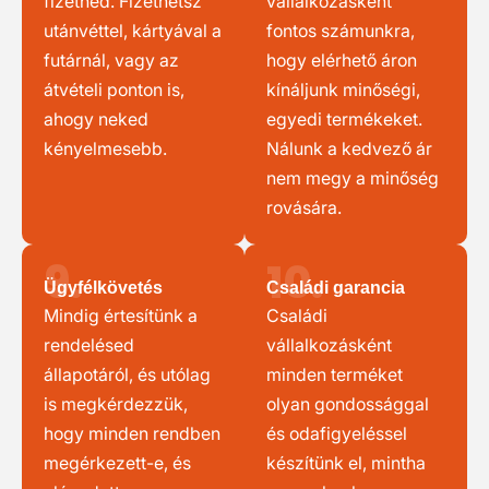
fizetned. Fizethetsz
vállalkozásként
utánvéttel, kártyával a
fontos számunkra,
futárnál, vagy az
hogy elérhető áron
átvételi ponton is,
kínáljunk minőségi,
ahogy neked
egyedi termékeket.
kényelmesebb.
Nálunk a kedvező ár
nem megy a minőség
rovására.
9.
10.
Ügyfélkövetés
Családi garancia
Mindig értesítünk a
Családi
rendelésed
vállalkozásként
állapotáról, és utólag
minden terméket
is megkérdezzük,
olyan gondossággal
hogy minden rendben
és odafigyeléssel
megérkezett-e, és
készítünk el, mintha