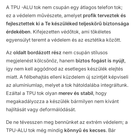
A TPU -ALU tok nem csupán egy átlagos telefon tok;
ez a védelem művészete, amelyet
profik terveztek és
fejlesztettek ki a Te készüléked teljeskörű biztonsága
érdekében
. Kifejezetten védőtok, ami tökéletes
egyensúlyt teremt a védelem és az esztétika között.
Az
oldalt bordázott rész
nem csupán stílusos
megjelenést kölcsönöz, hanem
biztos fogást is nyújt
,
így nem kell aggódnod az esetleges készülék elejtés
miatt. A félbehajtás elleni küzdelem új szintjét képviseli
az alumíniumlap, melyet a tok hátoldalába integráltunk.
Ezáltal a TPU tok olyan
merev és stabil
, hogy
megakadályozza a készülék bármilyen nem kívánt
hajlítását vagy deformálódását.
De ne tévesszen meg bennünket az extrém védelem; a
TPU-ALU tok még mindig
könnyű és kecses
. Bár