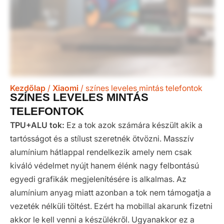
Kezdőlap
/
Xiaomi
/ színes leveles mintás telefontok
SZÍNES LEVELES MINTÁS
TELEFONTOK
TPU+ALU tok:
Ez a tok azok számára készült akik a
tartósságot és a stílust szeretnék ötvözni. Masszív
alumínium hátlappal rendelkezik amely nem csak
kiváló védelmet nyújt hanem élénk nagy felbontású
egyedi grafikák megjelenítésére is alkalmas. Az
alumínium anyag miatt azonban a tok nem támogatja a
vezeték nélküli töltést. Ezért ha mobillal akarunk fizetni
akkor le kell venni a készülékről. Ugyanakkor ez a