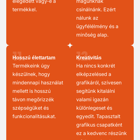
elégedett vagy-e a
magunknak
termékkel.
csinálnánk. Ezért
nálunk az
ügyfélélmény és a
minőség alap.
11.
12.
Hosszú élettartam
Kreativitás
Termékeink úgy
Ha nincs konkrét
készülnek, hogy
elképzelésed a
mindennapi használat
grafikáról, szívesen
mellett is hosszú
segítünk kitalálni
távon megőrizzék
valami igazán
szépségüket és
különlegeset és
funkcionalitásukat.
egyedit. Tapasztalt
grafikus csapatként
ez a kedvenc részünk