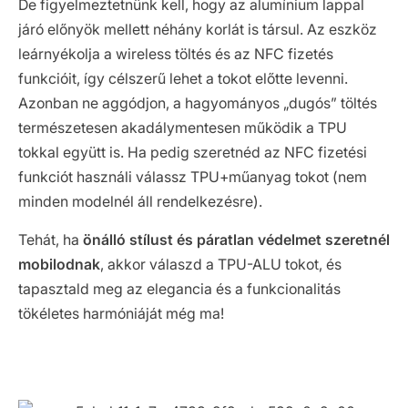
De figyelmeztetnünk kell, hogy az alumínium lappal
járó előnyök mellett néhány korlát is társul. Az eszköz
leárnyékolja a wireless töltés és az NFC fizetés
funkcióit, így célszerű lehet a tokot előtte levenni.
Azonban ne aggódjon, a hagyományos „dugós” töltés
természetesen akadálymentesen működik a TPU
tokkal együtt is. Ha pedig szeretnéd az NFC fizetési
funkciót használi válassz TPU+műanyag tokot (nem
minden modelnél áll rendelkezésre).
Tehát, ha
önálló stílust és páratlan védelmet szeretnél
mobilodnak
, akkor válaszd a TPU-ALU tokot, és
tapasztald meg az elegancia és a funkcionalitás
tökéletes harmóniáját még ma!