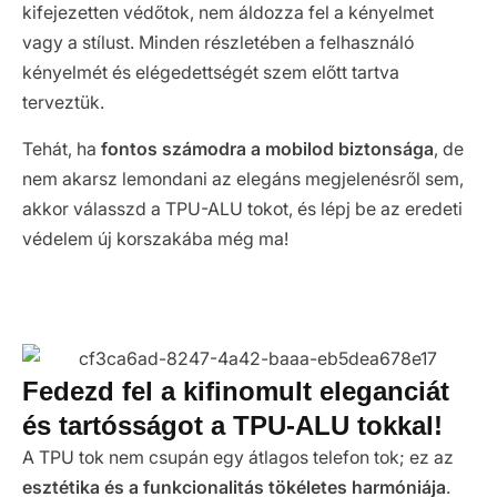
kifejezetten védőtok, nem áldozza fel a kényelmet
vagy a stílust. Minden részletében a felhasználó
kényelmét és elégedettségét szem előtt tartva
terveztük.
Tehát, ha
fontos számodra a mobilod biztonsága
, de
nem akarsz lemondani az elegáns megjelenésről sem,
akkor válasszd a TPU-ALU tokot, és lépj be az eredeti
védelem új korszakába még ma!
Fedezd fel a kifinomult eleganciát
és tartósságot a TPU-ALU tokkal!
A TPU tok nem csupán egy átlagos telefon tok; ez az
esztétika és a funkcionalitás tökéletes harmóniája
.