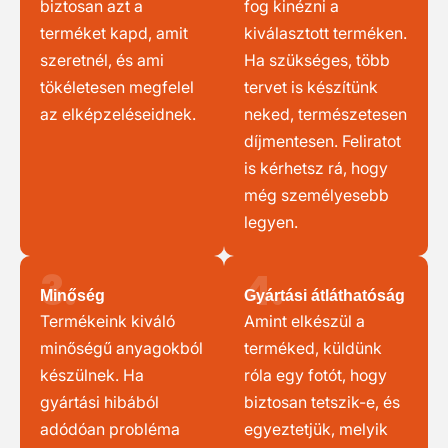
biztosan azt a
fog kinézni a
terméket kapd, amit
kiválasztott terméken.
szeretnél, és ami
Ha szükséges, több
tökéletesen megfelel
tervet is készítünk
az elképzeléseidnek.
neked, természetesen
díjmentesen. Feliratot
is kérhetsz rá, hogy
még személyesebb
legyen.
3.
4.
Minőség
Gyártási átláthatóság
Termékeink kiváló
Amint elkészül a
minőségű anyagokból
terméked, küldünk
készülnek. Ha
róla egy fotót, hogy
gyártási hibából
biztosan tetszik-e, és
adódóan probléma
egyeztetjük, melyik