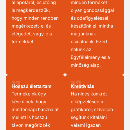
állapotáról, és utólag
minden terméket
is megkérdezzük,
olyan gondossággal
hogy minden rendben
és odafigyeléssel
megérkezett-e, és
készítünk el, mintha
elégedett vagy-e a
magunknak
termékkel.
csinálnánk. Ezért
nálunk az
ügyfélélmény és a
minőség alap.
11.
12.
Hosszú élettartam
Kreativitás
Termékeink úgy
Ha nincs konkrét
készülnek, hogy
elképzelésed a
mindennapi használat
grafikáról, szívesen
mellett is hosszú
segítünk kitalálni
távon megőrizzék
valami igazán