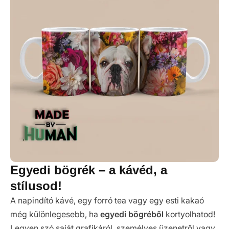
Egyedi bögrék – a kávéd, a
stílusod!
A napindító kávé, egy forró tea vagy egy esti kakaó
még különlegesebb, ha
egyedi bögréből
kortyolhatod!
Legyen szó saját grafikáról, személyes üzenetről vagy