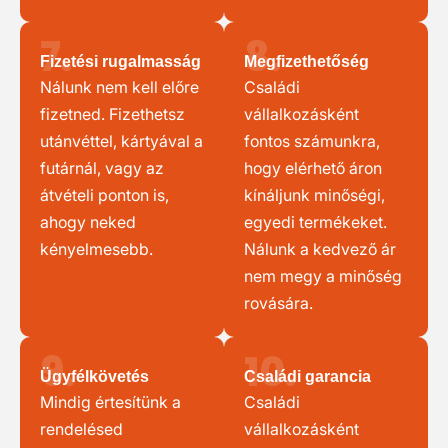
7.
8.
Fizetési rugalmasság
Megfizethetőség
Nálunk nem kell előre
Családi
fizetned. Fizethetsz
vállalkozásként
utánvéttel, kártyával a
fontos számunkra,
futárnál, vagy az
hogy elérhető áron
átvételi ponton is,
kínáljunk minőségi,
ahogy neked
egyedi termékeket.
kényelmesebb.
Nálunk a kedvező ár
nem megy a minőség
rovására.
9.
10.
Ügyfélkövetés
Családi garancia
Mindig értesítünk a
Családi
rendelésed
vállalkozásként