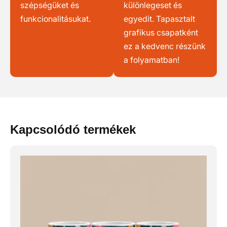
szépségüket és
különlegeset és
funkcionalitásukat.
egyedit. Tapasztalt
grafikus csapatként
ez a kedvenc részünk
a folyamatban!
Kapcsolódó termékek