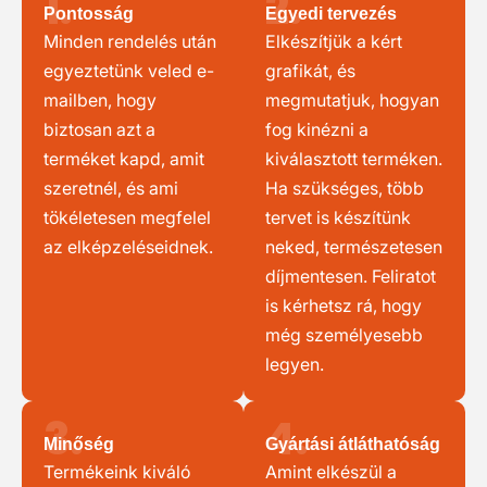
1.
2.
Pontosság
Egyedi tervezés
Minden rendelés után
Elkészítjük a kért
egyeztetünk veled e-
grafikát, és
mailben, hogy
megmutatjuk, hogyan
biztosan azt a
fog kinézni a
terméket kapd, amit
kiválasztott terméken.
szeretnél, és ami
Ha szükséges, több
tökéletesen megfelel
tervet is készítünk
az elképzeléseidnek.
neked, természetesen
díjmentesen. Feliratot
is kérhetsz rá, hogy
még személyesebb
legyen.
3.
4.
Minőség
Gyártási átláthatóság
Termékeink kiváló
Amint elkészül a