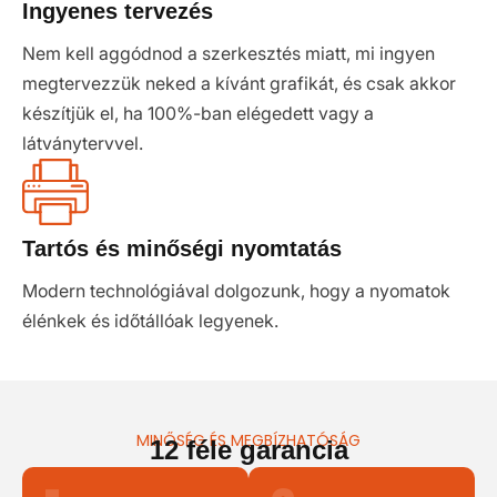
Ingyenes tervezés
Nem kell aggódnod a szerkesztés miatt, mi ingyen
megtervezzük neked a kívánt grafikát, és csak akkor
készítjük el, ha 100%-ban elégedett vagy a
látványtervvel.
Tartós és minőségi nyomtatás
Modern technológiával dolgozunk, hogy a nyomatok
élénkek és időtállóak legyenek.
MINŐSÉG ÉS MEGBÍZHATÓSÁG
12 féle garancia