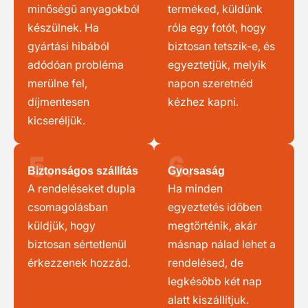
minőségű anyagokból
terméked, küldünk
készülnek. Ha
róla egy fotót, hogy
gyártási hibából
biztosan tetszik-e, és
adódóan probléma
egyeztetjük, melyik
merülne fel,
napon szeretnéd
díjmentesen
kézhez kapni.
kicseréljük.
5.
6.
Biztonságos szállítás
Gyorsaság
A rendeléseket dupla
Ha minden
csomagolásban
egyeztetés időben
küldjük, hogy
megtörténik, akár
biztosan sértetlenül
másnap nálad lehet a
érkezzenek hozzád.
rendelésed, de
legkésőbb két nap
alatt kiszállítjuk.