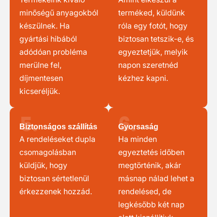
minőségű anyagokból
terméked, küldünk
készülnek. Ha
róla egy fotót, hogy
gyártási hibából
biztosan tetszik-e, és
adódóan probléma
egyeztetjük, melyik
merülne fel,
napon szeretnéd
díjmentesen
kézhez kapni.
kicseréljük.
5.
6.
Biztonságos szállítás
Gyorsaság
A rendeléseket dupla
Ha minden
csomagolásban
egyeztetés időben
küldjük, hogy
megtörténik, akár
biztosan sértetlenül
másnap nálad lehet a
érkezzenek hozzád.
rendelésed, de
legkésőbb két nap