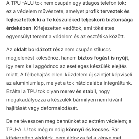
A TPU -ALU tok nem csupán egy átlagos telefon tok;
ez a védelem művészete, amelyet
profik terveztek és
fejlesztettek ki a Te készüléked teljeskörű biztonsága
érdekében
. Kifejezetten védőtok, ami tökéletes
egyensúlyt teremt a védelem és az esztétika között.
Az
oldalt bordázott rész
nem csupán stílusos
megjelenést kölcsönöz, hanem
biztos fogást is nyújt
,
így nem kell aggódnod az esetleges készülék elejtés
miatt. A félbehajtás elleni küzdelem új szintjét képviseli
az alumíniumlap, melyet a tok hátoldalába integráltunk.
Ezáltal a TPU tok olyan
merev és stabil
, hogy
megakadályozza a készülék bármilyen nem kívánt
hajlítását vagy deformálódását.
De ne tévesszen meg bennünket az extrém védelem; a
TPU-ALU tok még mindig
könnyű és kecses
. Bár
kifejezetten védőtok, nem áldozza fel a kényelmet