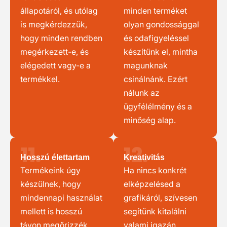
állapotáról, és utólag
minden terméket
is megkérdezzük,
olyan gondossággal
hogy minden rendben
és odafigyeléssel
megérkezett-e, és
készítünk el, mintha
elégedett vagy-e a
magunknak
termékkel.
csinálnánk. Ezért
nálunk az
ügyfélélmény és a
minőség alap.
11.
12.
Hosszú élettartam
Kreativitás
Termékeink úgy
Ha nincs konkrét
készülnek, hogy
elképzelésed a
mindennapi használat
grafikáról, szívesen
mellett is hosszú
segítünk kitalálni
távon megőrizzék
valami igazán