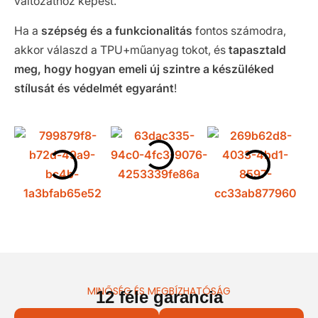
változathoz képest.
Ha a
szépség és a funkcionalitás
fontos számodra,
akkor válaszd a TPU+műanyag tokot, és
tapasztald
meg, hogy hogyan emeli új szintre a készüléked
stílusát és védelmét egyaránt
!
MINŐSÉG ÉS MEGBÍZHATÓSÁG
12 féle garancia