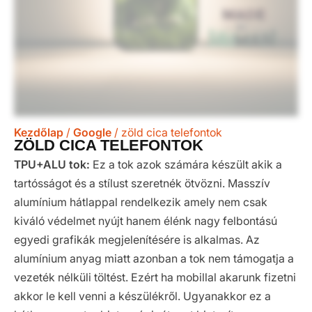
Kezdőlap
/
Google
/ zöld cica telefontok
ZÖLD CICA TELEFONTOK
TPU+ALU tok:
Ez a tok azok számára készült akik a
tartósságot és a stílust szeretnék ötvözni. Masszív
alumínium hátlappal rendelkezik amely nem csak
kiváló védelmet nyújt hanem élénk nagy felbontású
egyedi grafikák megjelenítésére is alkalmas. Az
alumínium anyag miatt azonban a tok nem támogatja a
vezeték nélküli töltést. Ezért ha mobillal akarunk fizetni
akkor le kell venni a készülékről. Ugyanakkor ez a