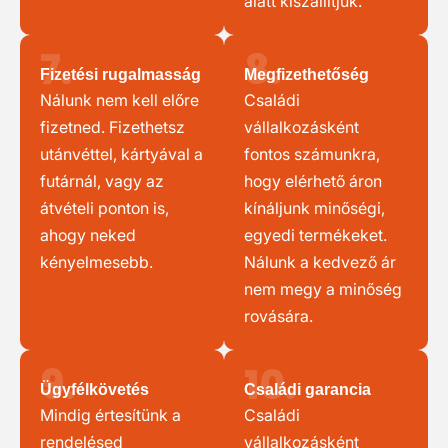
alatt kiszállítjuk.
7.
8.
Fizetési rugalmasság
Megfizethetőség
Nálunk nem kell előre
Családi
fizetned. Fizethetsz
vállalkozásként
utánvéttel, kártyával a
fontos számunkra,
futárnál, vagy az
hogy elérhető áron
átvételi ponton is,
kínáljunk minőségi,
ahogy neked
egyedi termékeket.
kényelmesebb.
Nálunk a kedvező ár
nem megy a minőség
rovására.
9.
10.
Ügyfélkövetés
Családi garancia
Mindig értesítünk a
Családi
rendelésed
vállalkozásként