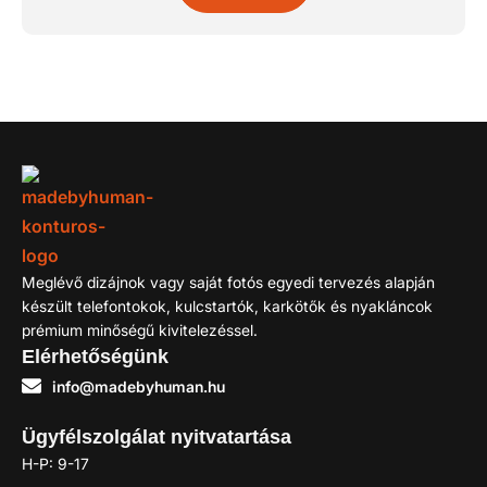
Meglévő dizájnok vagy saját fotós egyedi tervezés alapján
készült telefontokok, kulcstartók, karkötők és nyakláncok
prémium minőségű kivitelezéssel.
Elérhetőségünk
info@madebyhuman.hu
Ügyfélszolgálat nyitvatartása
H-P: 9-17