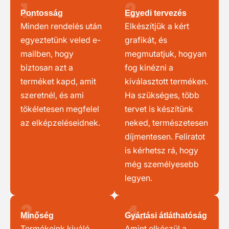
1.
2.
Pontosság
Egyedi tervezés
Minden rendelés után
Elkészítjük a kért
egyeztetünk veled e-
grafikát, és
mailben, hogy
megmutatjuk, hogyan
biztosan azt a
fog kinézni a
terméket kapd, amit
kiválasztott terméken.
szeretnél, és ami
Ha szükséges, több
tökéletesen megfelel
tervet is készítünk
az elképzeléseidnek.
neked, természetesen
díjmentesen. Feliratot
is kérhetsz rá, hogy
még személyesebb
legyen.
3.
4.
Minőség
Gyártási átláthatóság
Termékeink kiváló
Amint elkészül a