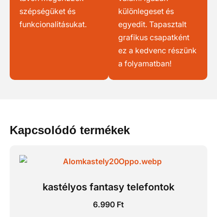
szépségüket és
különlegeset és
funkcionalitásukat.
egyedit. Tapasztalt
grafikus csapatként
ez a kedvenc részünk
a folyamatban!
Kapcsolódó termékek
kastélyos fantasy telefontok
6.990
Ft