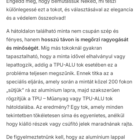
Engedd meg, hogy bemutassuk Neked, mi teszi
különlegessé ezt a tokot, és választásával az elegancia
és a védelem összeolvad!
A hátoldalon található minta nem csupán szép és
fényes, hanem
hosszú távon is megőrzi ragyogását
és minőségét
. Míg más tokoknál gyakran
tapasztalható, hogy a minta idővel elhalványul vagy
lepattogzik, addig a TPU-ALU tok esetében ez a
probléma teljesen megszűnik. Ennek titka az a
speciális eljárás, amely során a mintát közel 200 fokon
„sütjük” rá az alumínium lapra, majd szakszerűen
rögzítjük a TPU – Műanyag vagy TPU-ALU tok
hátoldalába. Az eredmény? Egy tok, amely minden
tekintetben tökéletesen sima és egyenletes, anélkül
hogy kiálló részek vagy csúfító jelek maradnának rajta.
De figyelmeztetnünk kell, hogy az alumínium lappal