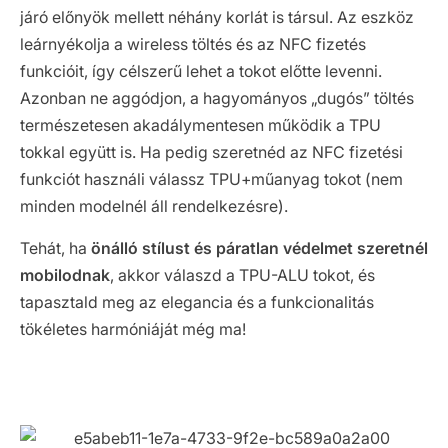
járó előnyök mellett néhány korlát is társul. Az eszköz
leárnyékolja a wireless töltés és az NFC fizetés
funkcióit, így célszerű lehet a tokot előtte levenni.
Azonban ne aggódjon, a hagyományos „dugós” töltés
természetesen akadálymentesen működik a TPU
tokkal együtt is. Ha pedig szeretnéd az NFC fizetési
funkciót használi válassz TPU+műanyag tokot (nem
minden modelnél áll rendelkezésre).
Tehát, ha
önálló stílust és páratlan védelmet szeretnél
mobilodnak
, akkor válaszd a TPU-ALU tokot, és
tapasztald meg az elegancia és a funkcionalitás
tökéletes harmóniáját még ma!