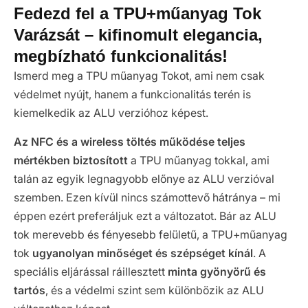
Fedezd fel a TPU+műanyag Tok
Varázsát – kifinomult elegancia,
megbízható funkcionalitás!
Ismerd meg a TPU műanyag Tokot, ami nem csak
védelmet nyújt, hanem a funkcionalitás terén is
kiemelkedik az ALU verzióhoz képest.
Az NFC és a wireless töltés működése teljes
mértékben biztosított
a TPU műanyag tokkal, ami
talán az egyik legnagyobb előnye az ALU verzióval
szemben. Ezen kívül nincs számottevő hátránya – mi
éppen ezért preferáljuk ezt a változatot. Bár az ALU
tok merevebb és fényesebb felületű, a TPU+műanyag
tok
ugyanolyan minőséget és szépséget kínál
. A
speciális eljárással ráillesztett
minta gyönyörű és
tartós
, és a védelmi szint sem különbözik az ALU