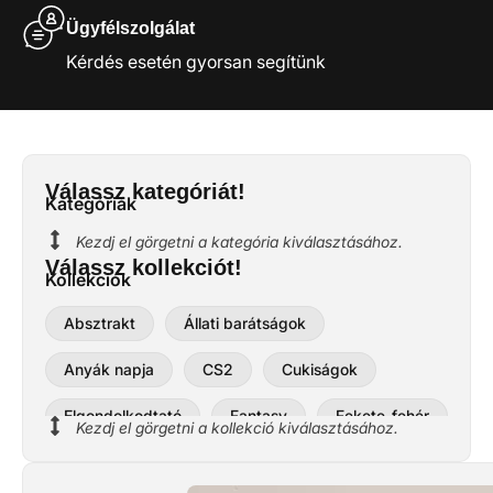
Ügyfélszolgálat
Kérdés esetén gyorsan segítünk
Válassz kategóriát!
Kategóriák
Kezdj el görgetni a kategória kiválasztásához.
Válassz kollekciót!
Kollekciók
Absztrakt
Állati barátságok
Anyák napja
CS2
Cukiságok
Elgondolkodtató
Fantasy
Fekete-fehér
Kezdj el görgetni a kollekció kiválasztásához.
Halloween
Házi kedvencek
Húsvét