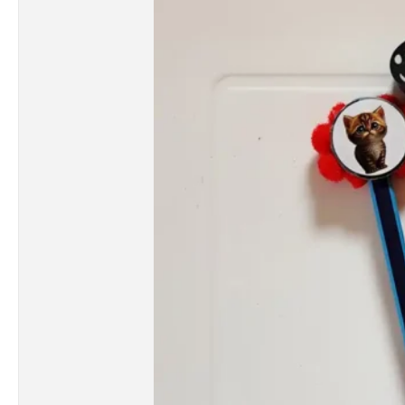
Kérd saját névvel
Kör
Liliom Produkció - Mobil
Madarak
Márvány minták
Metál grafikák
Minták - mintázatok
Mítikus lények
Motivációs
Négyzet
Pillangók
Sport
Szivárvány állatok
Természet csodái
Űr - Sci-fi
Vadállatok
Virágok világa