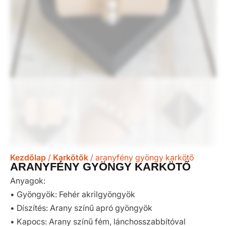
Kezdőlap
/
Karkötők
/ aranyfény gyöngy karkötő
ARANYFÉNY GYÖNGY KARKÖTŐ
Anyagok:
• Gyöngyök: Fehér akrilgyöngyök
• Díszítés: Arany színű apró gyöngyök
• Kapocs: Arany színű fém, lánchosszabbítóval