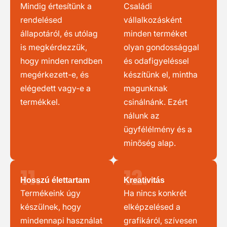
Mindig értesítünk a
Családi
rendelésed
vállalkozásként
állapotáról, és utólag
minden terméket
is megkérdezzük,
olyan gondossággal
hogy minden rendben
és odafigyeléssel
megérkezett-e, és
készítünk el, mintha
elégedett vagy-e a
magunknak
termékkel.
csinálnánk. Ezért
nálunk az
ügyfélélmény és a
minőség alap.
11.
12.
Hosszú élettartam
Kreativitás
Termékeink úgy
Ha nincs konkrét
készülnek, hogy
elképzelésed a
mindennapi használat
grafikáról, szívesen