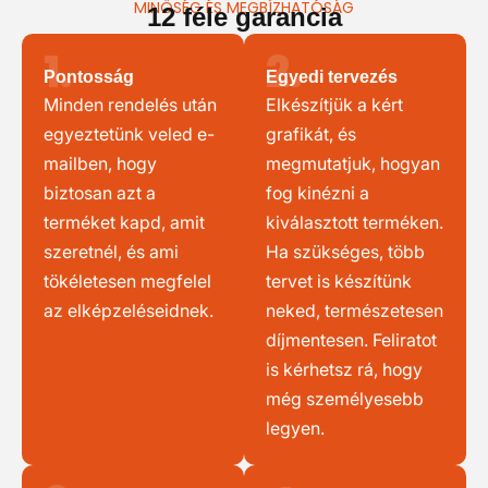
MINŐSÉG ÉS MEGBÍZHATÓSÁG
12 féle garancia
1.
2.
Pontosság
Egyedi tervezés
Minden rendelés után
Elkészítjük a kért
egyeztetünk veled e-
grafikát, és
mailben, hogy
megmutatjuk, hogyan
biztosan azt a
fog kinézni a
terméket kapd, amit
kiválasztott terméken.
szeretnél, és ami
Ha szükséges, több
tökéletesen megfelel
tervet is készítünk
az elképzeléseidnek.
neked, természetesen
díjmentesen. Feliratot
is kérhetsz rá, hogy
még személyesebb
legyen.