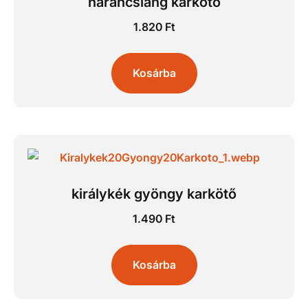
narancsláng karkötő
1.820
Ft
Kosárba
királykék gyöngy karkötő
1.490
Ft
Kosárba