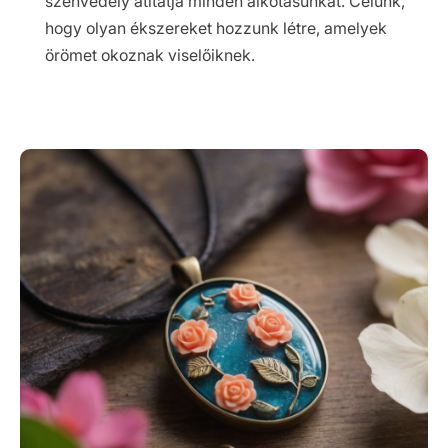
szenvedély átitatja minden alkotásunkat. Célunk,
hogy olyan ékszereket hozzunk létre, amelyek
örömet okoznak viselőiknek.