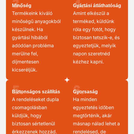
3.
4.
Minőség
Gyártási átláthatóság
Termékeink kiváló
Amint elkészül a
minőségű anyagokból
terméked, küldünk
készülnek. Ha
róla egy fotót, hogy
gyártási hibából
biztosan tetszik-e, és
adódóan probléma
egyeztetjük, melyik
merülne fel,
napon szeretnéd
díjmentesen
kézhez kapni.
kicseréljük.
5.
6.
Biztonságos szállítás
Gyorsaság
A rendeléseket dupla
Ha minden
csomagolásban
egyeztetés időben
küldjük, hogy
megtörténik, akár
biztosan sértetlenül
másnap nálad lehet a
érkezzenek hozzád.
rendelésed, de