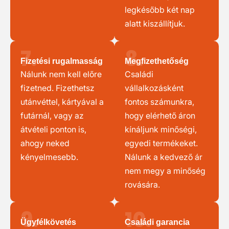
legkésőbb két nap
alatt kiszállítjuk.
7.
8.
Fizetési rugalmasság
Megfizethetőség
Nálunk nem kell előre
Családi
fizetned. Fizethetsz
vállalkozásként
utánvéttel, kártyával a
fontos számunkra,
futárnál, vagy az
hogy elérhető áron
átvételi ponton is,
kínáljunk minőségi,
ahogy neked
egyedi termékeket.
kényelmesebb.
Nálunk a kedvező ár
nem megy a minőség
rovására.
9.
10.
Ügyfélkövetés
Családi garancia