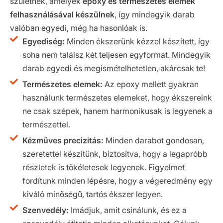
születnek, amelyek
epoxy és természetes elemek
felhasználásával készülnek
, így mindegyik darab
valóban egyedi, még ha hasonlóak is.
Egyediség:
Minden ékszerünk kézzel készített, így
soha nem találsz két teljesen egyformát. Mindegyik
darab egyedi és megismételhetetlen, akárcsak te!
Természetes elemek:
Az epoxy mellett gyakran
használunk természetes elemeket, hogy ékszereink
ne csak szépek, hanem harmonikusak is legyenek a
természettel.
Kézműves precizitás:
Minden darabot gondosan,
szeretettel készítünk, biztosítva, hogy a legapróbb
részletek is tökéletesek legyenek. Figyelmet
fordítunk minden lépésre, hogy a végeredmény egy
kiváló minőségű, tartós ékszer legyen.
Szenvedély:
Imádjuk, amit csinálunk, és ez a