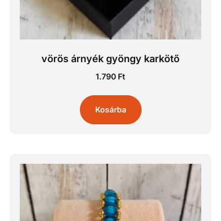
vörös árnyék gyöngy karkötő
1.790
Ft
Kosárba