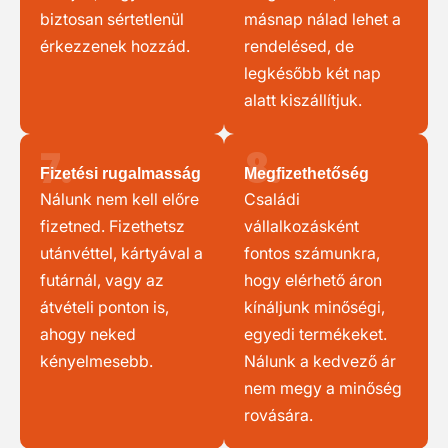
biztosan sértetlenül
másnap nálad lehet a
érkezzenek hozzád.
rendelésed, de
legkésőbb két nap
alatt kiszállítjuk.
7.
8.
Fizetési rugalmasság
Megfizethetőség
Nálunk nem kell előre
Családi
fizetned. Fizethetsz
vállalkozásként
utánvéttel, kártyával a
fontos számunkra,
futárnál, vagy az
hogy elérhető áron
átvételi ponton is,
kínáljunk minőségi,
ahogy neked
egyedi termékeket.
kényelmesebb.
Nálunk a kedvező ár
nem megy a minőség
rovására.