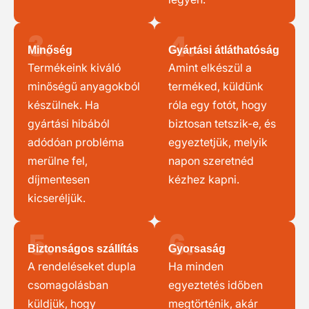
3.
4.
Minőség
Gyártási átláthatóság
Termékeink kiváló
Amint elkészül a
minőségű anyagokból
terméked, küldünk
készülnek. Ha
róla egy fotót, hogy
gyártási hibából
biztosan tetszik-e, és
adódóan probléma
egyeztetjük, melyik
merülne fel,
napon szeretnéd
díjmentesen
kézhez kapni.
kicseréljük.
5.
6.
Biztonságos szállítás
Gyorsaság
A rendeléseket dupla
Ha minden
csomagolásban
egyeztetés időben
küldjük, hogy
megtörténik, akár