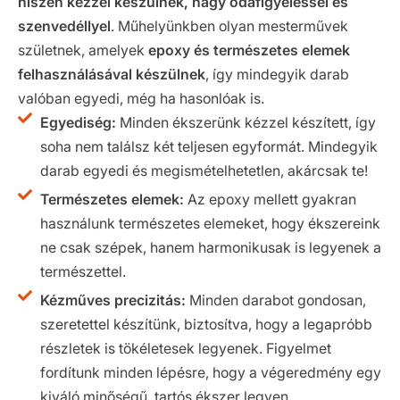
hiszen kézzel készülnek, nagy odafigyeléssel és
szenvedéllyel
. Műhelyünkben olyan mesterművek
születnek, amelyek
epoxy és természetes elemek
felhasználásával készülnek
, így mindegyik darab
valóban egyedi, még ha hasonlóak is.
Egyediség:
Minden ékszerünk kézzel készített, így
soha nem találsz két teljesen egyformát. Mindegyik
darab egyedi és megismételhetetlen, akárcsak te!
Természetes elemek:
Az epoxy mellett gyakran
használunk természetes elemeket, hogy ékszereink
ne csak szépek, hanem harmonikusak is legyenek a
természettel.
Kézműves precizitás:
Minden darabot gondosan,
szeretettel készítünk, biztosítva, hogy a legapróbb
részletek is tökéletesek legyenek. Figyelmet
fordítunk minden lépésre, hogy a végeredmény egy
kiváló minőségű, tartós ékszer legyen.