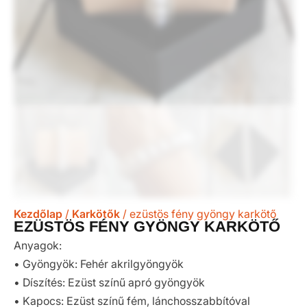
Kezdőlap
/
Karkötők
/ ezüstös fény gyöngy karkötő
EZÜSTÖS FÉNY GYÖNGY KARKÖTŐ
Anyagok:
• Gyöngyök: Fehér akrilgyöngyök
• Díszítés: Ezüst színű apró gyöngyök
• Kapocs: Ezüst színű fém, lánchosszabbítóval