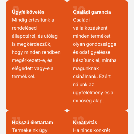
9.
10.
Ügyfélkövetés
Családi garancia
Mindig értesítünk a
Családi
rendelésed
vállalkozásként
állapotáról, és utólag
minden terméket
is megkérdezzük,
olyan gondossággal
hogy minden rendben
és odafigyeléssel
megérkezett-e, és
készítünk el, mintha
elégedett vagy-e a
magunknak
termékkel.
csinálnánk. Ezért
nálunk az
ügyfélélmény és a
minőség alap.
11.
12.
Hosszú élettartam
Kreativitás
Termékeink úgy
Ha nincs konkrét