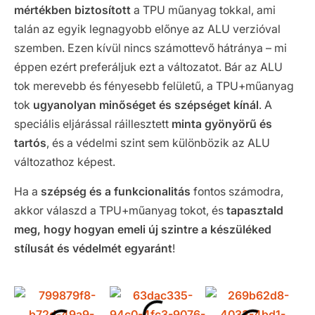
mértékben biztosított
a TPU műanyag tokkal, ami
talán az egyik legnagyobb előnye az ALU verzióval
szemben. Ezen kívül nincs számottevő hátránya – mi
éppen ezért preferáljuk ezt a változatot. Bár az ALU
tok merevebb és fényesebb felületű, a TPU+műanyag
tok
ugyanolyan minőséget és szépséget kínál
. A
speciális eljárással ráillesztett
minta gyönyörű és
tartós
, és a védelmi szint sem különbözik az ALU
változathoz képest.
Ha a
szépség és a funkcionalitás
fontos számodra,
akkor válaszd a TPU+műanyag tokot, és
tapasztald
meg, hogy hogyan emeli új szintre a készüléked
stílusát és védelmét egyaránt
!