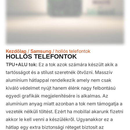
Kezdőlap
/
Samsung
/ hollós telefontok
HOLLÓS TELEFONTOK
TPU+ALU tok:
Ez a tok azok számára készült akik a
tartósságot és a stílust szeretnék ötvözni. Masszív
alumínium hátlappal rendelkezik amely nem csak
kiváló védelmet nyújt hanem élénk nagy felbontású
egyedi grafikák megjelenítésére is alkalmas. Az
alumínium anyag miatt azonban a tok nem támogatja a
vezeték nélküli töltést. Ezért ha mobillal akarunk fizetni
akkor le kell venni a készülékről. Ugyanakkor ez a
hátlap egy extra biztonsági réteget biztosít az