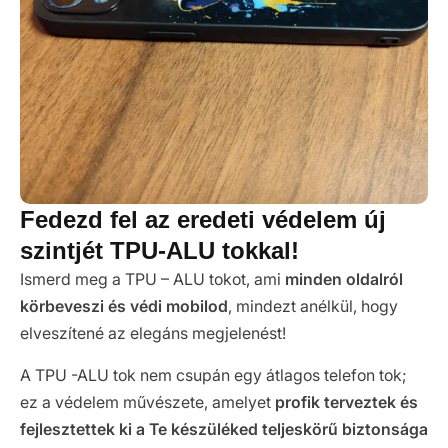
Fedezd fel az eredeti védelem új
szintjét TPU-ALU tokkal!
Ismerd meg a TPU – ALU tokot, ami
minden oldalról
körbeveszi és védi mobilod
, mindezt anélkül, hogy
elveszítené az elegáns megjelenést!
A TPU -ALU tok nem csupán egy átlagos telefon tok;
ez a védelem művészete, amelyet
profik terveztek és
fejlesztettek ki a Te készüléked teljeskörű biztonsága