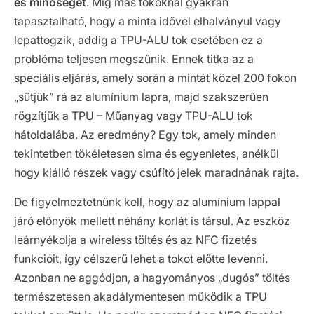
és minőségét
. Míg más tokoknál gyakran
tapasztalható, hogy a minta idővel elhalványul vagy
lepattogzik, addig a TPU-ALU tok esetében ez a
probléma teljesen megszűnik. Ennek titka az a
speciális eljárás, amely során a mintát közel 200 fokon
„sütjük” rá az alumínium lapra, majd szakszerűen
rögzítjük a TPU – Műanyag vagy TPU-ALU tok
hátoldalába. Az eredmény? Egy tok, amely minden
tekintetben tökéletesen sima és egyenletes, anélkül
hogy kiálló részek vagy csúfító jelek maradnának rajta.
De figyelmeztetnünk kell, hogy az alumínium lappal
járó előnyök mellett néhány korlát is társul. Az eszköz
leárnyékolja a wireless töltés és az NFC fizetés
funkcióit, így célszerű lehet a tokot előtte levenni.
Azonban ne aggódjon, a hagyományos „dugós” töltés
természetesen akadálymentesen működik a TPU