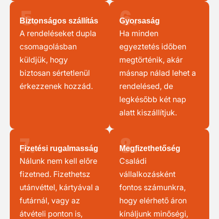
5.
6.
Biztonságos szállítás
Gyorsaság
A rendeléseket dupla
Ha minden
csomagolásban
egyeztetés időben
küldjük, hogy
megtörténik, akár
biztosan sértetlenül
másnap nálad lehet a
érkezzenek hozzád.
rendelésed, de
legkésőbb két nap
alatt kiszállítjuk.
7.
8.
Fizetési rugalmasság
Megfizethetőség
Nálunk nem kell előre
Családi
fizetned. Fizethetsz
vállalkozásként
utánvéttel, kártyával a
fontos számunkra,
futárnál, vagy az
hogy elérhető áron
átvételi ponton is,
kínáljunk minőségi,