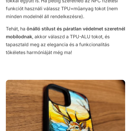
tokkal együtt is. Ha pedig szeretnéd az NFC fizetési
funkciót használi válassz TPU+műanyag tokot (nem
minden modelnél áll rendelkezésre).
Tehát, ha
önálló stílust és páratlan védelmet szeretnél
mobilodnak
, akkor válaszd a TPU-ALU tokot, és
tapasztald meg az elegancia és a funkcionalitás
tökéletes harmóniáját még ma!