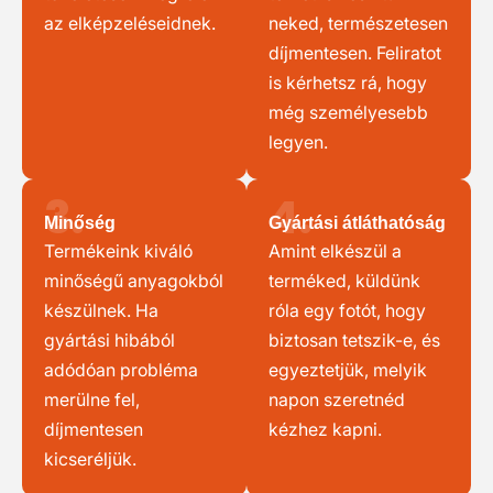
az elképzeléseidnek.
neked, természetesen
díjmentesen. Feliratot
is kérhetsz rá, hogy
még személyesebb
legyen.
3.
4.
Minőség
Gyártási átláthatóság
Termékeink kiváló
Amint elkészül a
minőségű anyagokból
terméked, küldünk
készülnek. Ha
róla egy fotót, hogy
gyártási hibából
biztosan tetszik-e, és
adódóan probléma
egyeztetjük, melyik
merülne fel,
napon szeretnéd
díjmentesen
kézhez kapni.
kicseréljük.