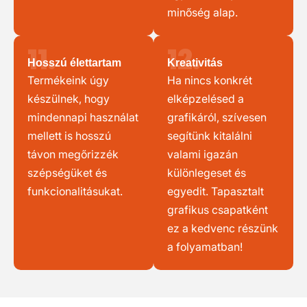
minőség alap.
11.
12.
Hosszú élettartam
Kreativitás
Termékeink úgy
Ha nincs konkrét
készülnek, hogy
elképzelésed a
mindennapi használat
grafikáról, szívesen
mellett is hosszú
segítünk kitalálni
távon megőrizzék
valami igazán
szépségüket és
különlegeset és
funkcionalitásukat.
egyedit. Tapasztalt
grafikus csapatként
ez a kedvenc részünk
a folyamatban!