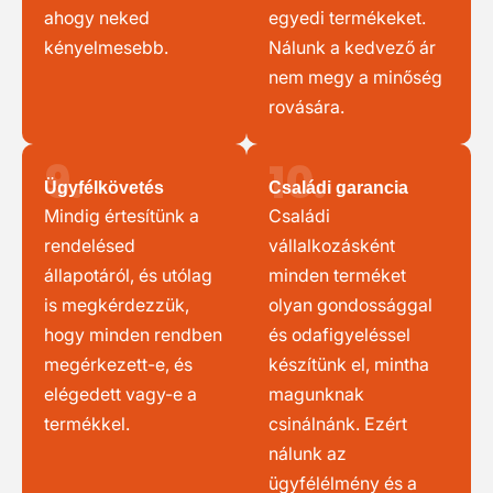
ahogy neked
egyedi termékeket.
kényelmesebb.
Nálunk a kedvező ár
nem megy a minőség
rovására.
9.
10.
Ügyfélkövetés
Családi garancia
Mindig értesítünk a
Családi
rendelésed
vállalkozásként
állapotáról, és utólag
minden terméket
is megkérdezzük,
olyan gondossággal
hogy minden rendben
és odafigyeléssel
megérkezett-e, és
készítünk el, mintha
elégedett vagy-e a
magunknak
termékkel.
csinálnánk. Ezért
nálunk az
ügyfélélmény és a