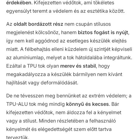
érdekében
. Kifejezetten védőtok, ami tökéletes
egyensúlyt teremt a védelem és az esztétika között.
Az
oldalt bordázott rész
nem csupán stílusos
megjelenést kölcsönöz, hanem
biztos fogást is nyújt
,
így nem kell aggódnod az esetleges készülék elejtés
miatt. A félbehajtás elleni küzdelem új szintjét képviseli
az alumíniumlap, melyet a tok hátoldalába integráltunk.
Ezáltal a TPU tok olyan
merev és stabil
, hogy
megakadályozza a készülék bármilyen nem kívánt
hajlítását vagy deformálódását.
De ne tévesszen meg bennünket az extrém védelem; a
TPU-ALU tok még mindig
könnyű és kecses
. Bár
kifejezetten védőtok, nem áldozza fel a kényelmet
vagy a stílust. Minden részletében a felhasználó
kényelmét és elégedettségét szem előtt tartva
terveztük.