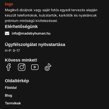
Meglévő dizájnok vagy saját fotós egyedi tervezés alapján
készült telefontokok, kulcstartók, karkötők és nyakláncok
prémium minőségű kivitelezéssel.
Elérhetőségünk
info@madebyhuman.hu
Ügyfélszolgálat nyitvatartása
H-P: 9-17
Kövess minket!
Oldaltérkép
Főoldal
Blog
Termékek