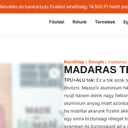
vétes és bankártyás fizetési lehetőség. 14.500 Ft felett pedi
Főoldal
Rólunk
Termékek
Eg
Kezdőlap
/
Google
/ madaras 
MADARAS T
TPU+ALU tok:
Ez a tok azok s
ötvözni. Masszív alumínium h
nyújt hanem élénk nagy felbon
alumínium anyag miatt azonban
ha mobillal akarunk fizetni ak
egy extra biztonsági réteget bi
szemben és biztonságot ad a d