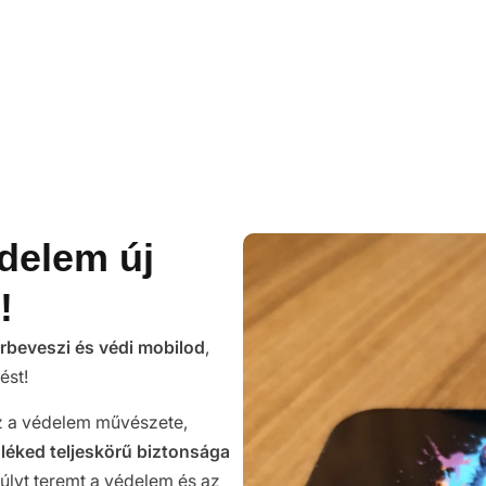
édelem új
!
örbeveszi és védi mobilod
,
ést!
ez a védelem művészete,
züléked teljeskörű biztonsága
súlyt teremt a védelem és az