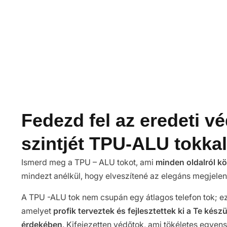
Fedezd fel az eredeti v
szintjét TPU-ALU tokkal
Ismerd meg a TPU – ALU tokot, ami
minden oldalról k
mindezt anélkül, hogy elveszítené az elegáns megjelen
A TPU -ALU tok nem csupán egy átlagos telefon tok; 
amelyet
profik terveztek és fejlesztettek ki a Te kés
érdekében
. Kifejezetten védőtok, ami tökéletes egyen