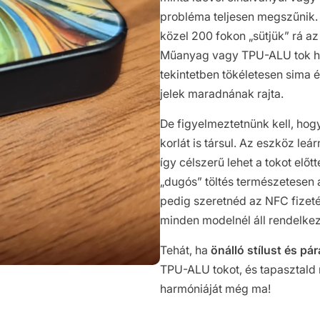
probléma teljesen megszűnik. E
közel 200 fokon „sütjük” rá a
Műanyag vagy TPU-ALU tok há
tekintetben tökéletesen sima é
jelek maradnának rajta.
De figyelmeztetnünk kell, hog
korlát is társul. Az eszköz leá
így célszerű lehet a tokot el
„dugós” töltés természetesen
pedig szeretnéd az NFC fizet
minden modelnél áll rendelkez
Tehát, ha
önálló stílust és p
TPU-ALU tokot, és tapasztald 
harmóniáját még ma!