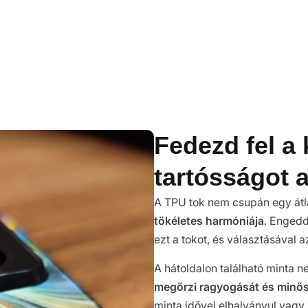
Fedezd fel a 
tartósságot 
A TPU tok nem csupán egy átla
tökéletes harmóniája
. Engedd
ezt a tokot, és választásával 
A hátoldalon található minta
megőrzi ragyogását és minő
minta idővel elhalványul vagy