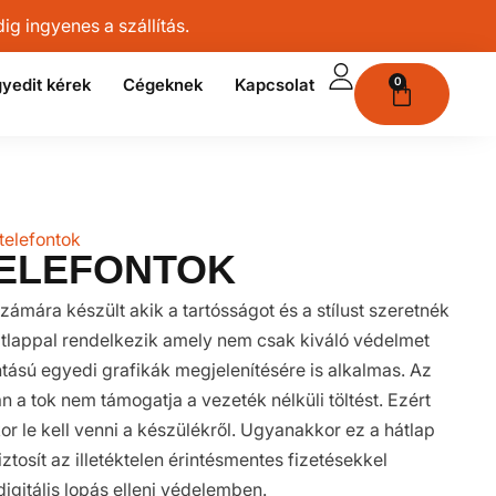
g ingyenes a szállítás.
yedit kérek
Cégeknek
Kapcsolat
0
telefontok
ELEFONTOK
zámára készült akik a tartósságot és a stílust szeretnék
átlappal rendelkezik amely nem csak kiváló védelmet
tású egyedi grafikák megjelenítésére is alkalmas. Az
 a tok nem támogatja a vezeték nélküli töltést. Ezért
kor le kell venni a készülékről. Ugyanakkor ez a hátlap
ztosít az illetéktelen érintésmentes fizetésekkel
igitális lopás elleni védelemben.