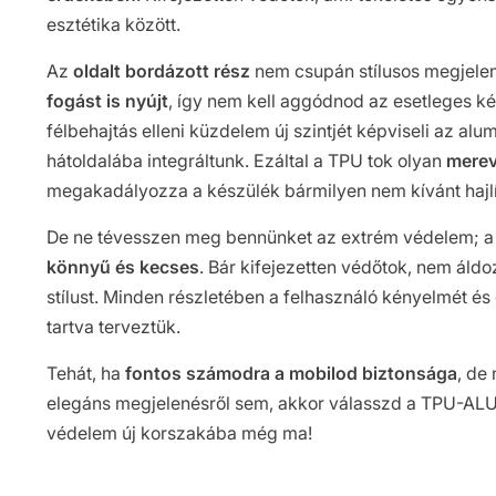
esztétika között.
Az
oldalt bordázott rész
nem csupán stílusos megjele
fogást is nyújt
, így nem kell aggódnod az esetleges kés
félbehajtás elleni küzdelem új szintjét képviseli az alu
hátoldalába integráltunk. Ezáltal a TPU tok olyan
merev
megakadályozza a készülék bármilyen nem kívánt hajl
De ne tévesszen meg bennünket az extrém védelem; 
könnyű és kecses
. Bár kifejezetten védőtok, nem áld
stílust. Minden részletében a felhasználó kényelmét és
tartva terveztük.
Tehát, ha
fontos számodra a mobilod biztonsága
, de
elegáns megjelenésről sem, akkor válasszd a TPU-ALU t
védelem új korszakába még ma!