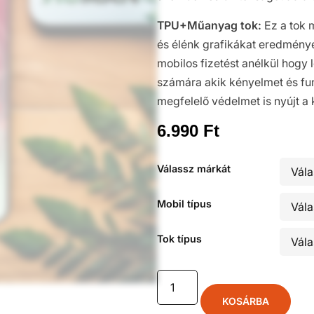
TPU+Műanyag tok:
Ez a tok 
és élénk grafikákat eredményez
mobilos fizetést anélkül hogy l
számára akik kényelmet és fun
megfelelő védelmet is nyújt a
6.990
Ft
Válassz márkát
Mobil típus
Tok típus
KOSÁRBA