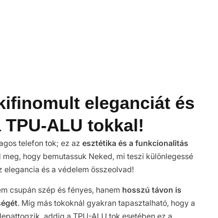
kifinomult eleganciát és
a TPU-ALU tokkal!
gos telefon tok; ez az
esztétika és a funkcionalitás
 meg, hogy bemutassuk Neked, mi teszi különlegessé
az elegancia és a védelem összeolvad!
 nem csupán szép és fényes, hanem
hosszú távon is
ségét
. Míg más tokoknál gyakran tapasztalható, hogy a
 lepattogzik, addig a TPU-ALU tok esetében ez a