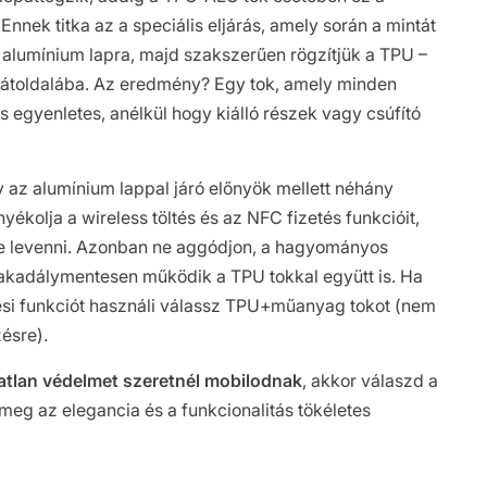
nnek titka az a speciális eljárás, amely során a mintát
z alumínium lapra, majd szakszerűen rögzítjük a TPU –
toldalába. Az eredmény? Egy tok, amely minden
s egyenletes, anélkül hogy kiálló részek vagy csúfító
y az alumínium lappal járó előnyök mellett néhány
rnyékolja a wireless töltés és az NFC fizetés funkcióit,
őtte levenni. Azonban ne aggódjon, a hagyományos
 akadálymentesen működik a TPU tokkal együtt is. Ha
ési funkciót használi válassz TPU+műanyag tokot (nem
ésre).
áratlan védelmet szeretnél mobilodnak
, akkor válaszd a
meg az elegancia és a funkcionalitás tökéletes