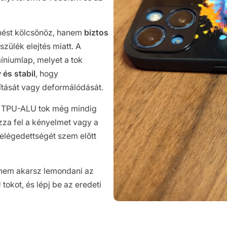
nést kölcsönöz, hanem
biztos
zülék elejtés miatt. A
míniumlap, melyet a tok
 és stabil
, hogy
ítását vagy deformálódását.
a TPU-ALU tok még mindig
ozza fel a kényelmet vagy a
 elégedettségét szem előtt
 nem akarsz lemondani az
okot, és lépj be az eredeti