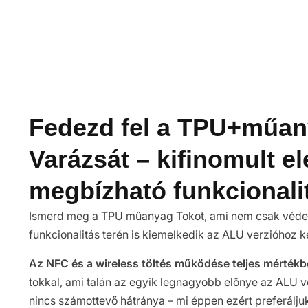
Fedezd fel a TPU+műan
Varázsát – kifinomult e
megbízható funkcionali
Ismerd meg a TPU műanyag Tokot, ami nem csak védel
funkcionalitás terén is kiemelkedik az ALU verzióhoz k
Az NFC és a wireless töltés működése teljes mértékbe
tokkal, ami talán az egyik legnagyobb előnye az ALU v
nincs számottevő hátránya – mi éppen ezért preferáljuk