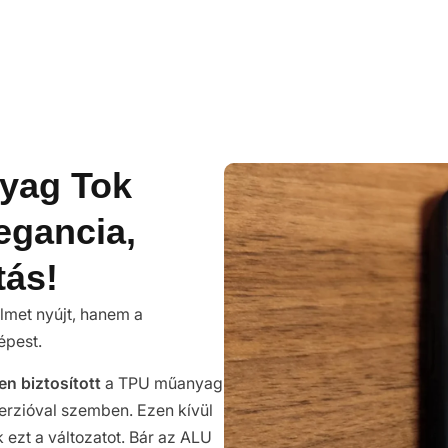
yag Tok
legancia,
tás!
met nyújt, hanem a
épest.
n biztosított
a TPU műanyag
erzióval szemben. Ezen kívül
 ezt a változatot. Bár az ALU