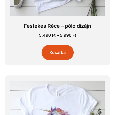
Festékes Réce – póló dizájn
5.490
Ft
–
5.990
Ft
Kosárba