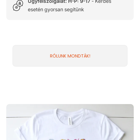
Ügyfélszolgálat: H-P: 9-17
- Kérdés
esetén gyorsan segítünk
RÓLUNK MONDTÁK!