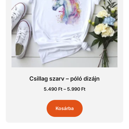
Csillag szarv – póló dizájn
5.490
Ft
–
5.990
Ft
Kosárba