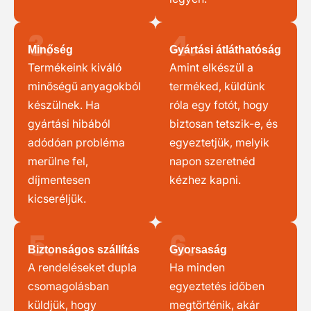
3.
4.
Minőség
Gyártási átláthatóság
Termékeink kiváló
Amint elkészül a
minőségű anyagokból
terméked, küldünk
készülnek. Ha
róla egy fotót, hogy
gyártási hibából
biztosan tetszik-e, és
adódóan probléma
egyeztetjük, melyik
merülne fel,
napon szeretnéd
díjmentesen
kézhez kapni.
kicseréljük.
5.
6.
Biztonságos szállítás
Gyorsaság
A rendeléseket dupla
Ha minden
csomagolásban
egyeztetés időben
küldjük, hogy
megtörténik, akár