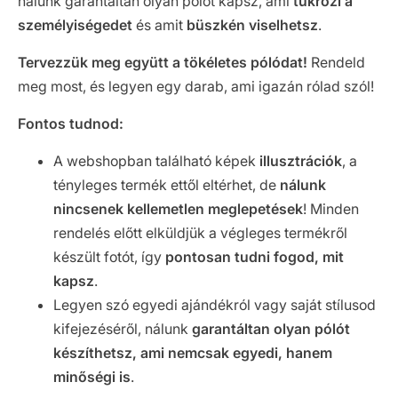
nálunk garantáltan olyan pólót kapsz, ami
tükrözi a
személyiségedet
és amit
büszkén viselhetsz
.
Tervezzük meg együtt a tökéletes pólódat!
Rendeld
meg most, és legyen egy darab, ami igazán rólad szól!
Fontos tudnod:
A webshopban található képek
illusztrációk
, a
tényleges termék ettől eltérhet, de
nálunk
nincsenek kellemetlen meglepetések
! Minden
rendelés előtt elküldjük a végleges termékről
készült fotót, így
pontosan tudni fogod, mit
kapsz
.
Legyen szó egyedi ajándékról vagy saját stílusod
kifejezéséről, nálunk
garantáltan olyan pólót
készíthetsz, ami nemcsak egyedi, hanem
minőségi is
.