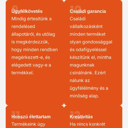
9.
10.
Ügyfélkövetés
Családi garancia
Mindig értesítünk a
Családi
rendelésed
vállalkozásként
állapotáról, és utólag
minden terméket
is megkérdezzük,
olyan gondossággal
hogy minden rendben
és odafigyeléssel
megérkezett-e, és
készítünk el, mintha
elégedett vagy-e a
magunknak
termékkel.
csinálnánk. Ezért
nálunk az
ügyfélélmény és a
minőség alap.
11.
12.
Hosszú élettartam
Kreativitás
Termékeink úgy
Ha nincs konkrét