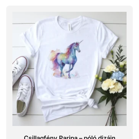
Csillagfény Paripa – póló dizájn