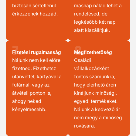
biztosan sértetlenül
másnap nálad lehet a
érkezzenek hozzád.
rendelésed, de
legkésőbb két nap
alatt kiszállítjuk.
7.
8.
Fizetési rugalmasság
Megfizethetőség
Nálunk nem kell előre
Családi
fizetned. Fizethetsz
vállalkozásként
utánvéttel, kártyával a
fontos számunkra,
futárnál, vagy az
hogy elérhető áron
átvételi ponton is,
kínáljunk minőségi,
ahogy neked
egyedi termékeket.
kényelmesebb.
Nálunk a kedvező ár
nem megy a minőség
rovására.