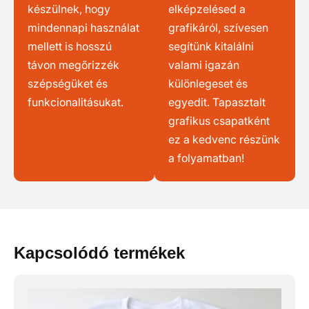
készülnek, hogy
elképzelésed a
mindennapi használat
grafikáról, szívesen
mellett is hosszú
segítünk kitalálni
távon megőrizzék
valami igazán
szépségüket és
különlegeset és
funkcionalitásukat.
egyedit. Tapasztalt
grafikus csapatként
ez a kedvenc részünk
a folyamatban!
Kapcsolódó termékek