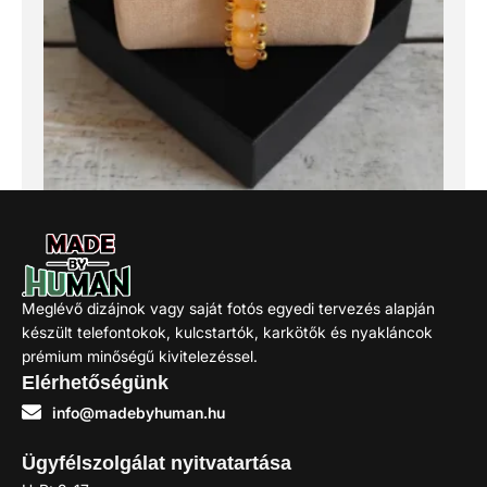
barack macskaszem karkötő
1.890
Ft
Meglévő dizájnok vagy saját fotós egyedi tervezés alapján
készült telefontokok, kulcstartók, karkötők és nyakláncok
Kosárba
prémium minőségű kivitelezéssel.
Elérhetőségünk
info@madebyhuman.hu
Ügyfélszolgálat nyitvatartása