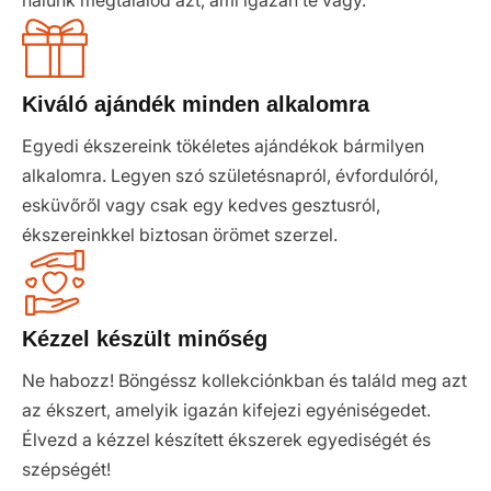
nálunk megtalálod azt, ami igazán te vagy.
Kiváló ajándék minden alkalomra
Egyedi ékszereink tökéletes ajándékok bármilyen
alkalomra. Legyen szó születésnapról, évfordulóról,
esküvőről vagy csak egy kedves gesztusról,
ékszereinkkel biztosan örömet szerzel.
Kézzel készült minőség
Ne habozz! Böngéssz kollekciónkban és találd meg azt
az ékszert, amelyik igazán kifejezi egyéniségedet.
Élvezd a kézzel készített ékszerek egyediségét és
szépségét!