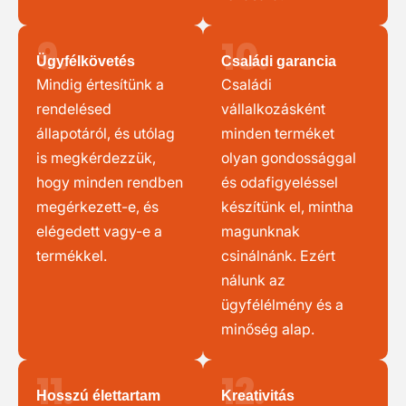
9.
10.
Ügyfélkövetés
Családi garancia
Mindig értesítünk a
Családi
rendelésed
vállalkozásként
állapotáról, és utólag
minden terméket
is megkérdezzük,
olyan gondossággal
hogy minden rendben
és odafigyeléssel
megérkezett-e, és
készítünk el, mintha
elégedett vagy-e a
magunknak
termékkel.
csinálnánk. Ezért
nálunk az
ügyfélélmény és a
minőség alap.
11.
12.
Hosszú élettartam
Kreativitás