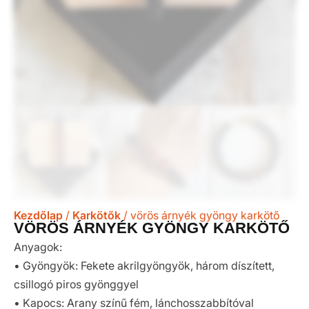
Kezdőlap
/
Karkötők
/ vörös árnyék gyöngy karkötő
VÖRÖS ÁRNYÉK GYÖNGY KARKÖTŐ
Anyagok:
• Gyöngyök: Fekete akrilgyöngyök, három díszített,
csillogó piros gyönggyel
• Kapocs: Arany színű fém, lánchosszabbítóval