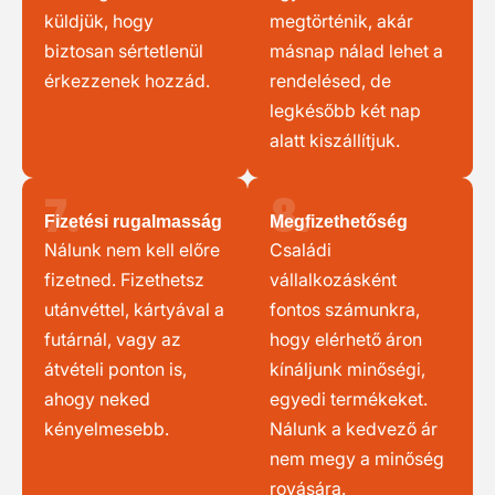
küldjük, hogy
megtörténik, akár
biztosan sértetlenül
másnap nálad lehet a
érkezzenek hozzád.
rendelésed, de
legkésőbb két nap
alatt kiszállítjuk.
7.
8.
Fizetési rugalmasság
Megfizethetőség
Nálunk nem kell előre
Családi
fizetned. Fizethetsz
vállalkozásként
utánvéttel, kártyával a
fontos számunkra,
futárnál, vagy az
hogy elérhető áron
átvételi ponton is,
kínáljunk minőségi,
ahogy neked
egyedi termékeket.
kényelmesebb.
Nálunk a kedvező ár
nem megy a minőség
rovására.