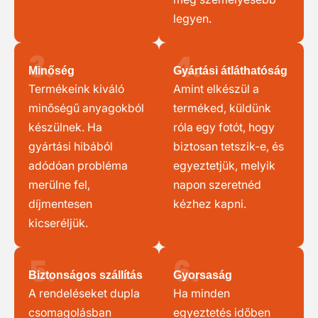
legyen.
3.
4.
Minőség
Gyártási átláthatóság
Termékeink kiváló
Amint elkészül a
minőségű anyagokból
terméked, küldünk
készülnek. Ha
róla egy fotót, hogy
gyártási hibából
biztosan tetszik-e, és
adódóan probléma
egyeztetjük, melyik
merülne fel,
napon szeretnéd
díjmentesen
kézhez kapni.
kicseréljük.
5.
6.
Biztonságos szállítás
Gyorsaság
A rendeléseket dupla
Ha minden
csomagolásban
egyeztetés időben