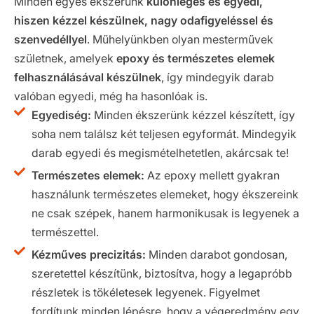
Minden egyes ékszerünk
különleges és egyedi,
hiszen kézzel készülnek, nagy odafigyeléssel és
szenvedéllyel
. Műhelyünkben olyan mesterművek
születnek, amelyek
epoxy és természetes elemek
felhasználásával készülnek
, így mindegyik darab
valóban egyedi, még ha hasonlóak is.
Egyediség:
Minden ékszerünk kézzel készített, így
soha nem találsz két teljesen egyformát. Mindegyik
darab egyedi és megismételhetetlen, akárcsak te!
Természetes elemek:
Az epoxy mellett gyakran
használunk természetes elemeket, hogy ékszereink
ne csak szépek, hanem harmonikusak is legyenek a
természettel.
Kézműves precizitás:
Minden darabot gondosan,
szeretettel készítünk, biztosítva, hogy a legapróbb
részletek is tökéletesek legyenek. Figyelmet
fordítunk minden lépésre, hogy a végeredmény egy