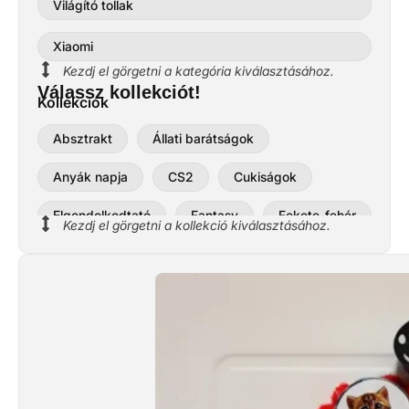
Világító tollak
Xiaomi
Kezdj el görgetni a kategória kiválasztásához.
Válassz kollekciót!
Kollekciók
Absztrakt
Állati barátságok
Anyák napja
CS2
Cukiságok
Elgondolkodtató
Fantasy
Fekete-fehér
Kezdj el görgetni a kollekció kiválasztásához.
Halloween
Házi kedvencek
Húsvét
Kérd saját névvel
Kör
Liliom Produkció - Mobil
Madarak
Márvány minták
Metál grafikák
Minták - mintázatok
Mítikus lények