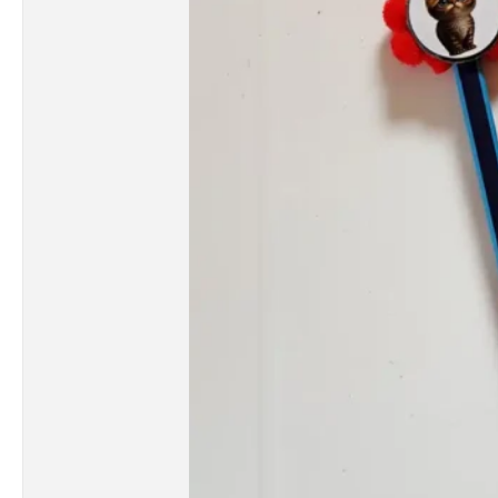
Motivációs
Négyzet
Pillangók
Sport
Szivárvány állatok
Természet csodái
Űr - Sci-fi
Vadállatok
Virágok világa