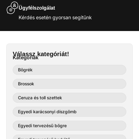
Ügyfélszolgálat
Kérdés esetén gyorsan segítünk
Válassz kategóriát!
Kategóriák
Bögrék
Brossok
Ceruza és toll szettek
Egyedi karácsonyi díszgömb
Egyedi tervezésű bögre